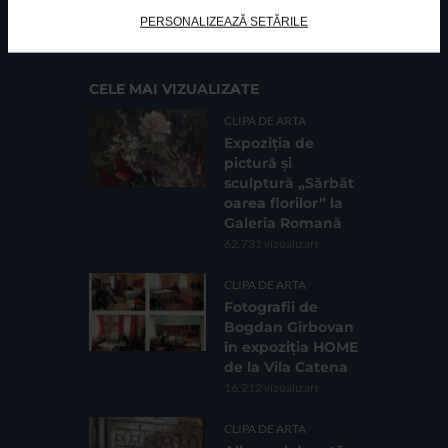
Cod fiscal: 9164384
Sediu social: Str. Delfinului, Nr. 6, parter Bl. 42,
PERSONALIZEAZĂ SETĂRILE
Sc. 4, Ap. 197, Sector 2
CELE MAI VIZUALIZATE
CLIPA DE ARTA
Expoziția de
pictură și
sculptură „Sărbăt
oarea florilor” la
Galeria Romană
62.731 vizualizari
CLIPA DE ARTA
Fotografii de
Bogdan Gîrbovan
în expoziția HOME
de la Vila Catena
16.212 vizualizari
CLIPA DE ARTA