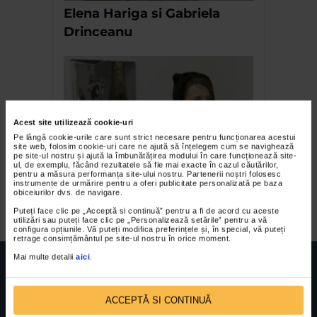
Elena Hariga si Gabriela
Drinceanu
Acest site utilizează cookie-uri
Pe lângă cookie-urile care sunt strict necesare pentru funcționarea acestui
site web, folosim cookie-uri care ne ajută să înțelegem cum se navighează
pe site-ul nostru și ajută la îmbunătățirea modului în care funcționează site-
ul, de exemplu, făcând rezultatele să fie mai exacte în cazul căutărilor,
Lectia de taxidermie de
pentru a măsura performanța site-ului nostru. Partenerii noștri folosesc
instrumente de urmărire pentru a oferi publicitate personalizată pe baza
Teodora Axente
obiceiurilor dvs. de navigare.
Puteți face clic pe „Acceptă si continuă” pentru a fi de acord cu aceste
utilizări sau puteți face clic pe „Personalizează setările” pentru a vă
configura opțiunile. Vă puteți modifica preferințele și, în special, vă puteți
retrage consimțământul pe site-ul nostru în orice moment.
Mai multe detalii
aici
.
ACCEPTĂ SI CONTINUĂ
FUNDATIA FILDAS ART
Nr inreg registrul special: 4 PJ/ 29.01.2013