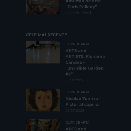
Albumul de artă
“Paris Pallady”
6.596 vizualizari
CELE MAI RECENTE
CLIPA DE ARTA
ARTS and
ARTISTS. Floriama
Cândea –
„Invisible Garden
#2”
30/07/2026
CLIPA DE ARTA
Nicolae Tonitza –
Pictor al copiilor
29/07/2026
CLIPA DE ARTA
ARTS and