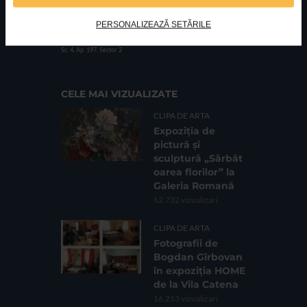
PERSONALIZEAZĂ SETĂRILE
FUNDATIA FILDAS ART
Nr inreg registrul special: 4 PJ/ 29.01.2013
Cod fiscal: 9164384
Sediu social: Str. Delfinului, Nr. 6, parter Bl. 42,
Sc. 4, Ap. 197, Sector 2
CELE MAI VIZUALIZATE
CLIPA DE ARTA
Expoziția de
pictură și
sculptură „Sărbăt
oarea florilor” la
Galeria Romană
62.732 vizualizari
CLIPA DE ARTA
Fotografii de
Bogdan Gîrbovan
în expoziția HOME
de la Vila Catena
16.213 vizualizari