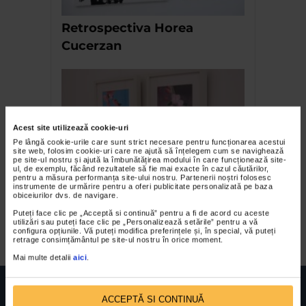
Retrospectiva Horea
Cucerzan
Acest site utilizează cookie-uri
Pe lângă cookie-urile care sunt strict necesare pentru funcționarea acestui
site web, folosim cookie-uri care ne ajută să înțelegem cum se navighează
pe site-ul nostru și ajută la îmbunătățirea modului în care funcționează site-
ul, de exemplu, făcând rezultatele să fie mai exacte în cazul căutărilor,
pentru a măsura performanța site-ului nostru. Partenerii noștri folosesc
Levyn Iosif COLIN –
instrumente de urmărire pentru a oferi publicitate personalizată pe baza
obiceiurilor dvs. de navigare.
Expozitie de desen si
Puteți face clic pe „Acceptă si continuă” pentru a fi de acord cu aceste
acuarela
utilizări sau puteți face clic pe „Personalizează setările” pentru a vă
configura opțiunile. Vă puteți modifica preferințele și, în special, vă puteți
retrage consimțământul pe site-ul nostru în orice moment.
Mai multe detalii
aici
.
ACCEPTĂ SI CONTINUĂ