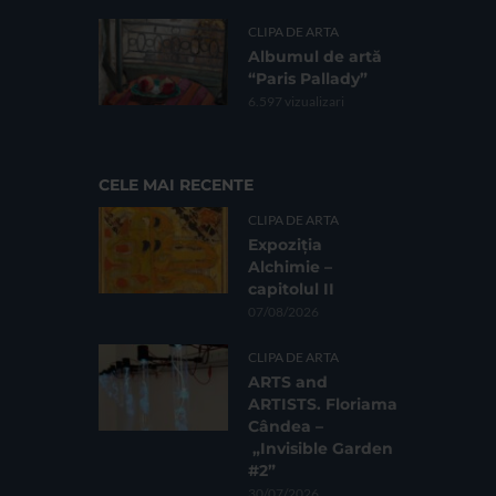
CLIPA DE ARTA
Albumul de artă
“Paris Pallady”
6.597 vizualizari
CELE MAI RECENTE
CLIPA DE ARTA
Expoziția
Alchimie –
capitolul II
07/08/2026
CLIPA DE ARTA
ARTS and
ARTISTS. Floriama
Cândea –
„Invisible Garden
#2”
30/07/2026