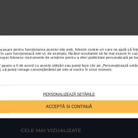
necesare pentru funcționarea acestui site web, folosim cookie-uri care ne ajută să î
 în care funcționează site-ul, de exemplu, făcând rezultatele să fie mai exacte în caz
 noștri folosesc instrumente de urmărire pentru a oferi publicitate personalizată pe ba
 pentru a fi de acord cu aceste utilizări sau puteți face clic pe „Personalizează setăr
ial, vă puteți retrage consimțământul pe site-ul nostru în orice moment.
PERSONALIZEAZĂ SETĂRILE
ACCEPTĂ SI CONTINUĂ
CELE MAI VIZUALIZATE