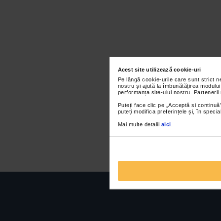
Acest site utilizează cookie-uri
Pe lângă cookie-urile care sunt strict 
nostru și ajută la îmbunătățirea modului
performanța site-ului nostru. Partenerii
Puteți face clic pe „Acceptă si continuă”
puteți modifica preferințele și, în spec
Mai multe detalii
aici
.