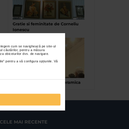
Gratie si feminitate de Corneliu
Ionescu
nțelegem cum se navighează pe site-ul
ul căutărilor, pentru a măsura
za obiceiurilor dvs. de navigare.
ile” pentru a vă configura opțiunile. Vă
Persona – Expozitie de ceramica
CELE MAI RECENTE