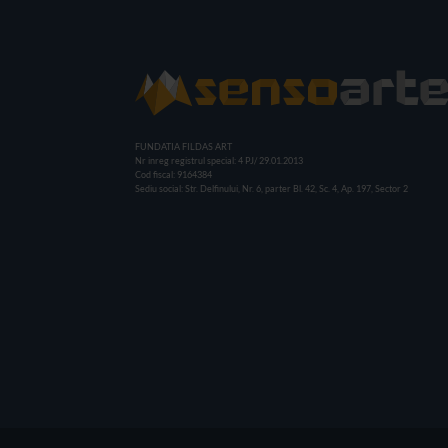
FUNDATIA FILDAS ART
Nr inreg registrul special: 4 PJ/ 29.01.2013
Cod fiscal: 9164384
Sediu social: Str. Delfinului, Nr. 6, parter Bl. 42, Sc. 4, Ap. 197, Sector 2