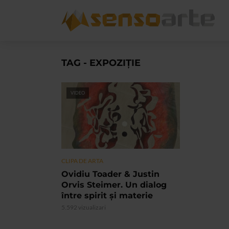
TAG - EXPOZIȚIE
VIDEO
CLIPA DE ARTA
Ovidiu Toader & Justin
Orvis Steimer. Un dialog
între spirit și materie
5.592 vizualizari