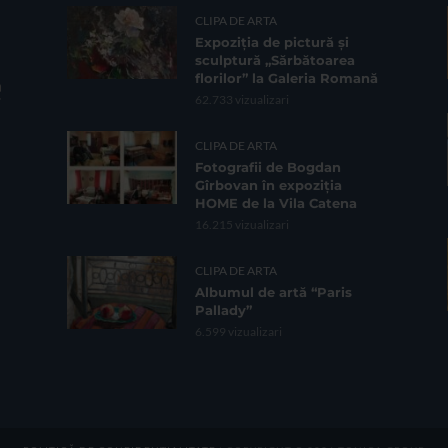
CLIPA DE ARTA
Expoziția de pictură și
sculptură „Sărbătoarea
florilor” la Galeria Romană
62.733 vizualizari
CLIPA DE ARTA
Fotografii de Bogdan
Gîrbovan în expoziția
HOME de la Vila Catena
16.215 vizualizari
CLIPA DE ARTA
Albumul de artă “Paris
Pallady”
6.599 vizualizari