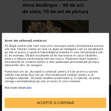
Alma Redlinger – 90 de ani
de viata, 70 de ani de pictura
Acest site utilizează cookie-uri
Pe lângă cookie-urile care sunt strict necesare pentru funcționarea acestui
site web, folosim cookie-uri care ne ajută să înțelegem cum se navighează
pe site-ul nostru și ajută la îmbunătățirea modului în care funcționează site-
ul, de exemplu, făcând rezultatele să fie mai exacte în cazul căutărilor,
pentru a măsura performanța site-ului nostru. Partenerii noștri folosesc
Trei artisti internationali la
instrumente de urmărire pentru a oferi publicitate personalizată pe baza
obiceiurilor dvs. de navigare.
Galateca
Puteți face clic pe „Acceptă si continuă” pentru a fi de acord cu aceste
utilizări sau puteți face clic pe „Personalizează setările” pentru a vă
configura opțiunile. Vă puteți modifica preferințele și, în special, vă puteți
retrage consimțământul pe site-ul nostru în orice moment.
Mai multe detalii
aici
.
ACCEPTĂ SI CONTINUĂ
FUNDATIA FILDAS ART
Nr inreg registrul special: 4 PJ/ 29.01.2013