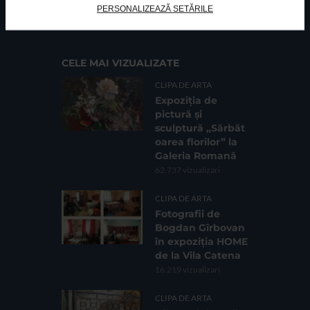
PERSONALIZEAZĂ SETĂRILE
Cod fiscal: 9164384
Sediu social: Str. Delfinului, Nr. 6, parter Bl. 42,
Sc. 4, Ap. 197, Sector 2
CELE MAI VIZUALIZATE
CLIPA DE ARTA
Expoziția de
pictură și
sculptură „Sărbăt
oarea florilor” la
Galeria Romană
62.737 vizualizari
CLIPA DE ARTA
Fotografii de
Bogdan Gîrbovan
în expoziția HOME
de la Vila Catena
16.219 vizualizari
CLIPA DE ARTA