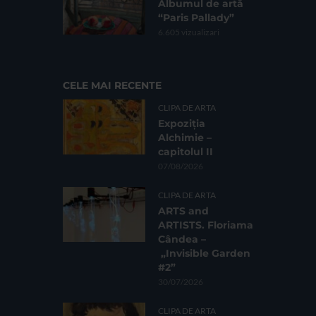
Albumul de artă
“Paris Pallady”
6.605 vizualizari
CELE MAI RECENTE
CLIPA DE ARTA
Expoziția
Alchimie –
capitolul II
07/08/2026
CLIPA DE ARTA
ARTS and
ARTISTS. Floriama
Cândea –
„Invisible Garden
#2”
30/07/2026
CLIPA DE ARTA