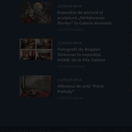
CLIPA DE ARTA
Expoziția de pictură și
sculptură „Sărbătoarea
florilor” la Galeria Romană
62.733 vizualizari
CLIPA DE ARTA
Fotografii de Bogdan
Gîrbovan în expoziția
HOME de la Vila Catena
16.215 vizualizari
CLIPA DE ARTA
Albumul de artă “Paris
Pallady”
6.600 vizualizari