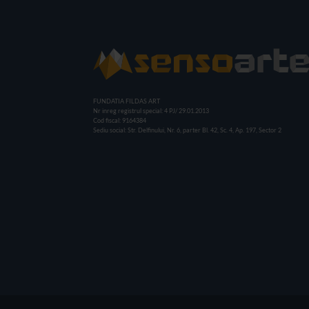
FUNDATIA FILDAS ART
Nr inreg registrul special: 4 PJ/ 29.01.2013
Cod fiscal: 9164384
Sediu social: Str. Delfinului, Nr. 6, parter Bl. 42, Sc. 4, Ap. 197, Sector 2