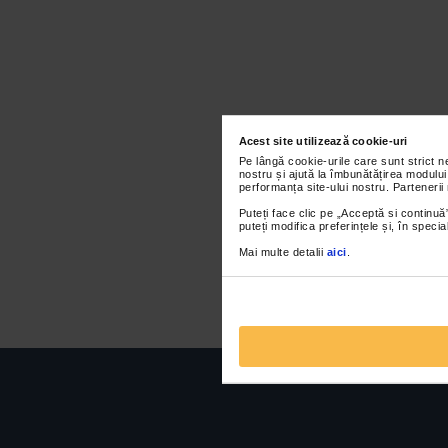
Acest site utilizează cookie-uri
Pe lângă cookie-urile care sunt strict 
nostru și ajută la îmbunătățirea modului
performanța site-ului nostru. Partenerii
Puteți face clic pe „Acceptă si continuă”
puteți modifica preferințele și, în spec
Mai multe detalii
aici
.