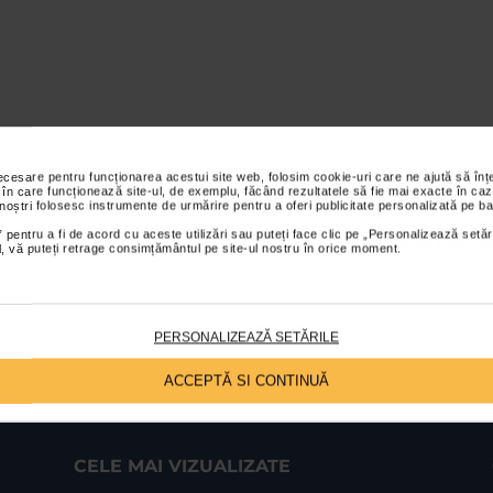
necesare pentru funcționarea acestui site web, folosim cookie-uri care ne ajută să î
 în care funcționează site-ul, de exemplu, făcând rezultatele să fie mai exacte în caz
 noștri folosesc instrumente de urmărire pentru a oferi publicitate personalizată pe ba
 pentru a fi de acord cu aceste utilizări sau puteți face clic pe „Personalizează setăr
ial, vă puteți retrage consimțământul pe site-ul nostru în orice moment.
PERSONALIZEAZĂ SETĂRILE
ACCEPTĂ SI CONTINUĂ
CELE MAI VIZUALIZATE