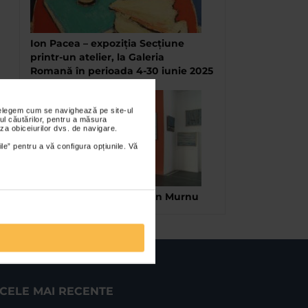
Ion Pacea – expoziția Secțiune
printr-un atelier, la Galeria
Romană în perioada 4-30 iunie 2025
nțelegem cum se navighează pe site-ul
ul căutărilor, pentru a măsura
za obiceiurilor dvs. de navigare.
ile” pentru a vă configura opțiunile. Vă
Omagiu la Centenarul Ion Murnu
CELE MAI RECENTE