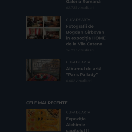
Galeria Romană
62.735 vizualizari
CLIPA DE ARTA
Fotografii de
Bogdan Gîrbovan
în expoziția HOME
de la Vila Catena
16.217 vizualizari
CLIPA DE ARTA
Albumul de artă
“Paris Pallady”
6.602 vizualizari
CELE MAI RECENTE
CLIPA DE ARTA
Expoziția
Alchimie –
capitolul II