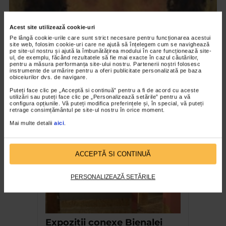
Acest site utilizează cookie-uri
Pe lângă cookie-urile care sunt strict necesare pentru funcționarea acestui
site web, folosim cookie-uri care ne ajută să înțelegem cum se navighează
pe site-ul nostru și ajută la îmbunătățirea modului în care funcționează site-
ul, de exemplu, făcând rezultatele să fie mai exacte în cazul căutărilor,
pentru a măsura performanța site-ului nostru. Partenerii noștri folosesc
instrumente de urmărire pentru a oferi publicitate personalizată pe baza
CLIPA DE ARTA
obiceiurilor dvs. de navigare.
Nicolae Tonitza – Pictor al copiilor
Puteți face clic pe „Acceptă si continuă” pentru a fi de acord cu aceste
utilizări sau puteți face clic pe „Personalizează setările” pentru a vă
169 vizualizari
configura opțiunile. Vă puteți modifica preferințele și, în special, vă puteți
retrage consimțământul pe site-ul nostru în orice moment.
Mai multe detalii
aici
.
RECOMANDĂRI
ACCEPTĂ SI CONTINUĂ
PERSONALIZEAZĂ SETĂRILE
Expozitii conexe Bienalei