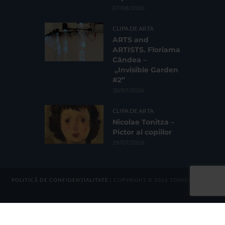
07/08/2026
CLIPA DE ARTA
ARTS and
ARTISTS. Floriama
Cândea –
„Invisible Garden
#2”
30/07/2026
CLIPA DE ARTA
Nicolae Tonitza –
Pictor al copiilor
29/07/2026
POLITICĂ DE CONFIDENȚIALITATE
| COPYRIGHT © 2026 TONICA GROUP