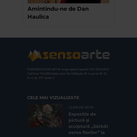
Amintindu-ne de Dan
Haulica
FUNDATIA FILDAS ART
Nr inreg registrul special: 4 PJ/ 29.01.2013
Cod fiscal: 9164384
Sediu social: Str. Delfinului, Nr. 6, parter Bl. 42,
Sc. 4, Ap. 197, Sector 2
CELE MAI VIZUALIZATE
CLIPA DE ARTA
Expoziția de
pictură și
sculptură „Sărbăt
oarea florilor” la