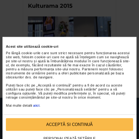
Kulturama 2015
Acest site utilizează cookie-uri
Pe lângă cookie-urile care sunt strict necesare pentru funcționarea acestui
site web, folosim cookie-uri care ne ajută să înțelegem cum se navighează
pe site-ul nostru și ajută la îmbunătățirea modului în care funcționează site-
ul, de exemplu, făcând rezultatele să fie mai exacte în cazul căutărilor,
La Galeria Senso Un Martie
pentru a măsura performanța site-ului nostru. Partenerii noștri folosesc
instrumente de urmărire pentru a oferi publicitate personalizată pe baza
la feminin
obiceiurilor dvs. de navigare.
Puteți face clic pe „Acceptă si continuă” pentru a fi de acord cu aceste
utilizări sau puteți face clic pe „Personalizează setările” pentru a vă
configura opțiunile. Vă puteți modifica preferințele și, în special, vă puteți
retrage consimțământul pe site-ul nostru în orice moment.
Mai multe detalii
aici
.
ACCEPTĂ SI CONTINUĂ
FUNDATIA FILDAS ART
Nr inreg registrul special: 4 PJ/ 29.01.2013
Cod fiscal: 9164384
Sediu social: Str. Delfinului, Nr. 6, parter Bl. 42,
PERSONALIZEAZĂ SETĂRILE
Sc. 4, Ap. 197, Sector 2