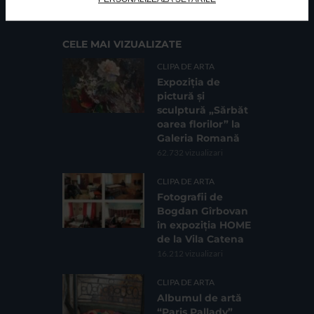
CELE MAI VIZUALIZATE
CLIPA DE ARTA
Expoziția de
pictură și
sculptură „Sărbăt
oarea florilor” la
Galeria Romană
62.732 vizualizari
CLIPA DE ARTA
Fotografii de
Bogdan Gîrbovan
în expoziția HOME
de la Vila Catena
16.212 vizualizari
CLIPA DE ARTA
Albumul de artă
“Paris Pallady”