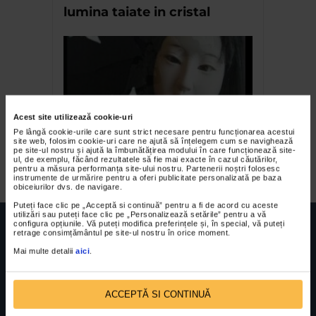
lumina taiate in cristal
Acest site utilizează cookie-uri
Pe lângă cookie-urile care sunt strict necesare pentru funcționarea acestui
site web, folosim cookie-uri care ne ajută să înțelegem cum se navighează
pe site-ul nostru și ajută la îmbunătățirea modului în care funcționează site-
Origami si stampe japoneze
ul, de exemplu, făcând rezultatele să fie mai exacte în cazul căutărilor,
pentru a măsura performanța site-ului nostru. Partenerii noștri folosesc
instrumente de urmărire pentru a oferi publicitate personalizată pe baza
obiceiurilor dvs. de navigare.
Puteți face clic pe „Acceptă si continuă” pentru a fi de acord cu aceste
utilizări sau puteți face clic pe „Personalizează setările” pentru a vă
configura opțiunile. Vă puteți modifica preferințele și, în special, vă puteți
retrage consimțământul pe site-ul nostru în orice moment.
Mai multe detalii
aici
.
FUNDATIA FILDAS ART
Nr inreg registrul special: 4 PJ/ 29.01.2013
Cod fiscal: 9164384
Sediu social: Str. Delfinului, Nr. 6, parter Bl. 42,
ACCEPTĂ SI CONTINUĂ
Sc. 4, Ap. 197, Sector 2