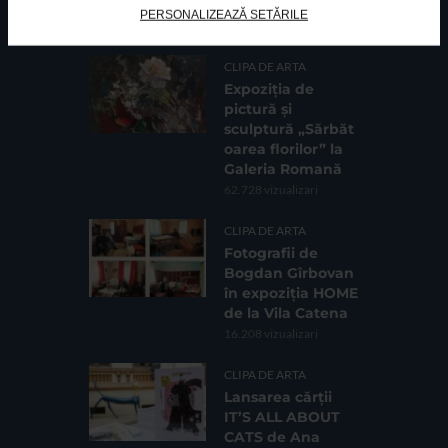
PERSONALIZEAZĂ SETĂRILE
CELE MAI VIZUALIZATE
CLIPA DE ARTA
Expoziția de
pictură și
sculptură „Sărbăt
oarea florilor” la
Galeria Romană
62.728 vizualizari
CLIPA DE ARTA
Fotografii de
Bogdan Gîrbovan
în expoziția HOME
de la Vila Catena
16.208 vizualizari
CLIPA DE ARTA
Lansarea cărții
IT’S ALL ABOUT
CATS de Ana