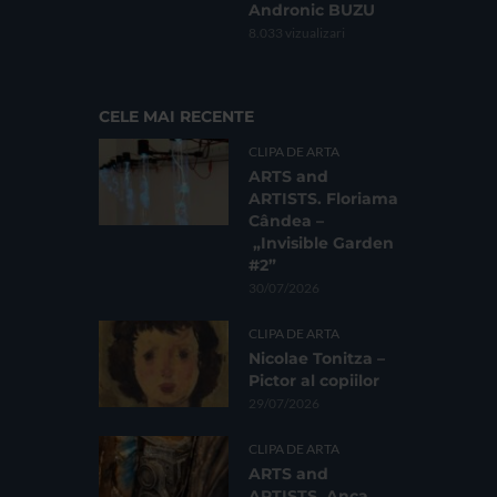
Andronic BUZU
8.033 vizualizari
CELE MAI RECENTE
CLIPA DE ARTA
ARTS and
ARTISTS. Floriama
Cândea –
„Invisible Garden
#2”
30/07/2026
CLIPA DE ARTA
Nicolae Tonitza –
Pictor al copiilor
29/07/2026
CLIPA DE ARTA
ARTS and
ARTISTS. Anca