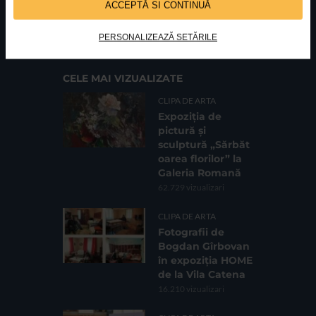
ACCEPTĂ SI CONTINUĂ
FUNDATIA FILDAS ART
Nr inreg registrul special: 4 PJ/ 29.01.2013
Cod fiscal: 9164384
Sediu social: Str. Delfinului, Nr. 6, parter Bl. 42,
Sc. 4, Ap. 197, Sector 2
PERSONALIZEAZĂ SETĂRILE
CELE MAI VIZUALIZATE
CLIPA DE ARTA
Expoziția de
pictură și
sculptură „Sărbăt
oarea florilor” la
Galeria Romană
62.729 vizualizari
CLIPA DE ARTA
Fotografii de
Bogdan Gîrbovan
în expoziția HOME
de la Vila Catena
16.210 vizualizari