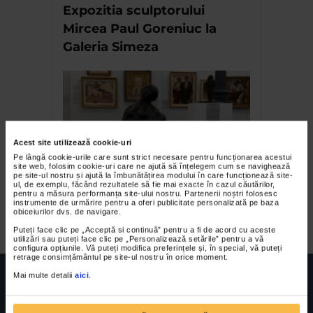
Expozitia sculptorului
Mircea Paul Goreniuc la
Galeria Simeza
Acest site utilizează cookie-uri
Pe lângă cookie-urile care sunt strict necesare pentru funcționarea acestui
site web, folosim cookie-uri care ne ajută să înțelegem cum se navighează
pe site-ul nostru și ajută la îmbunătățirea modului în care funcționează site-
ul, de exemplu, făcând rezultatele să fie mai exacte în cazul căutărilor,
Expozitia Grupul celor patru
pentru a măsura performanța site-ului nostru. Partenerii noștri folosesc
instrumente de urmărire pentru a oferi publicitate personalizată pe baza
la Muzeul Colectiilor de Arta
obiceiurilor dvs. de navigare.
Puteți face clic pe „Acceptă si continuă” pentru a fi de acord cu aceste
utilizări sau puteți face clic pe „Personalizează setările” pentru a vă
configura opțiunile. Vă puteți modifica preferințele și, în special, vă puteți
retrage consimțământul pe site-ul nostru în orice moment.
Mai multe detalii
aici
.