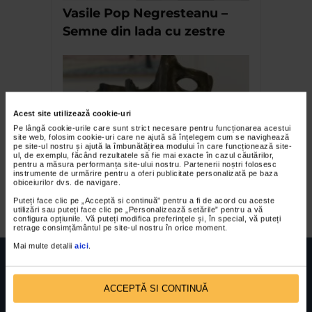
Vasile Pop Negresteanu –
Semne din lada cu zestre
Acest site utilizează cookie-uri
Pe lângă cookie-urile care sunt strict necesare pentru funcționarea acestui
site web, folosim cookie-uri care ne ajută să înțelegem cum se navighează
pe site-ul nostru și ajută la îmbunătățirea modului în care funcționează site-
ul, de exemplu, făcând rezultatele să fie mai exacte în cazul căutărilor,
pentru a măsura performanța site-ului nostru. Partenerii noștri folosesc
Expozitia Murnu – Neam de
instrumente de urmărire pentru a oferi publicitate personalizată pe baza
obiceiurilor dvs. de navigare.
artisti
Puteți face clic pe „Acceptă si continuă” pentru a fi de acord cu aceste
utilizări sau puteți face clic pe „Personalizează setările” pentru a vă
configura opțiunile. Vă puteți modifica preferințele și, în special, vă puteți
retrage consimțământul pe site-ul nostru în orice moment.
Mai multe detalii
aici
.
ACCEPTĂ SI CONTINUĂ
FUNDATIA FILDAS ART
Nr inreg registrul special: 4 PJ/ 29.01.2013