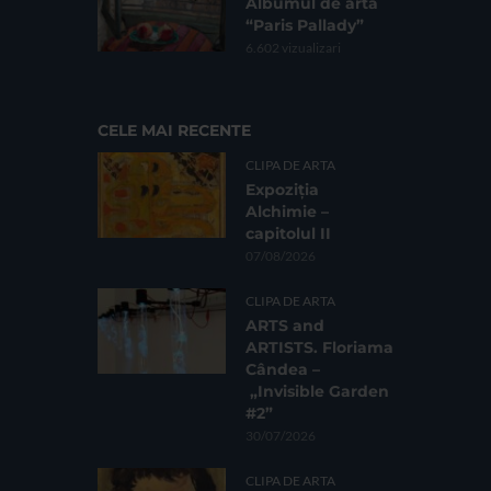
Albumul de artă
“Paris Pallady”
6.602 vizualizari
CELE MAI RECENTE
CLIPA DE ARTA
Expoziția
Alchimie –
capitolul II
07/08/2026
CLIPA DE ARTA
ARTS and
ARTISTS. Floriama
Cândea –
„Invisible Garden
#2”
30/07/2026
CLIPA DE ARTA