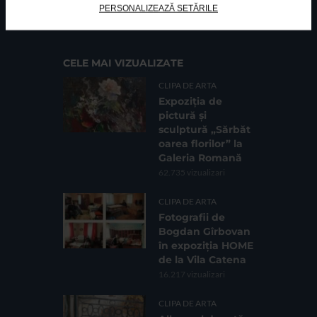
PERSONALIZEAZĂ SETĂRILE
Cod fiscal: 9164384
Sediu social: Str. Delfinului, Nr. 6, parter Bl. 42,
Sc. 4, Ap. 197, Sector 2
CELE MAI VIZUALIZATE
CLIPA DE ARTA
Expoziția de
pictură și
sculptură „Sărbăt
oarea florilor” la
Galeria Romană
62.735 vizualizari
CLIPA DE ARTA
Fotografii de
Bogdan Gîrbovan
în expoziția HOME
de la Vila Catena
16.217 vizualizari
CLIPA DE ARTA