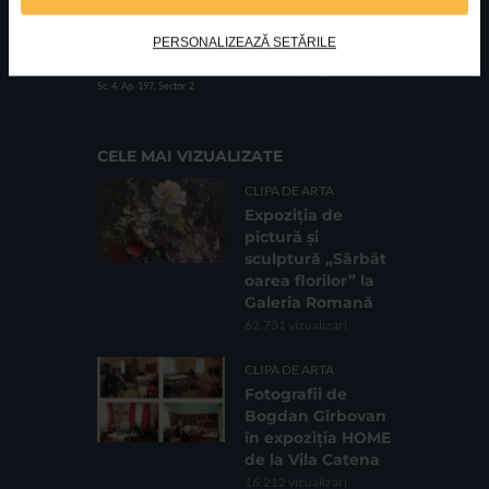
PERSONALIZEAZĂ SETĂRILE
FUNDATIA FILDAS ART
Nr inreg registrul special: 4 PJ/ 29.01.2013
Cod fiscal: 9164384
Sediu social: Str. Delfinului, Nr. 6, parter Bl. 42,
Sc. 4, Ap. 197, Sector 2
CELE MAI VIZUALIZATE
CLIPA DE ARTA
Expoziția de
pictură și
sculptură „Sărbăt
oarea florilor” la
Galeria Romană
62.731 vizualizari
CLIPA DE ARTA
Fotografii de
Bogdan Gîrbovan
în expoziția HOME
de la Vila Catena
16.212 vizualizari