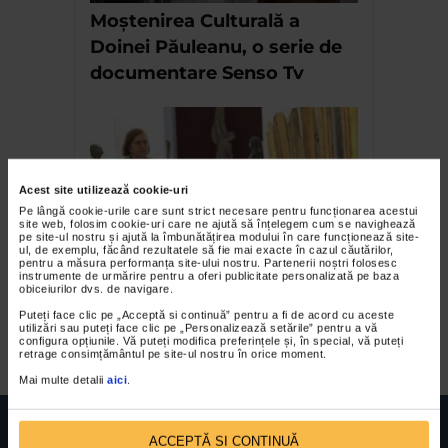
Moștenirea Culturală a
Doinei Păuleanu, o serie de
documentare Senso Tv
Acest site utilizează cookie-uri
Pe lângă cookie-urile care sunt strict necesare pentru funcționarea acestui
site web, folosim cookie-uri care ne ajută să înțelegem cum se navighează
pe site-ul nostru și ajută la îmbunătățirea modului în care funcționează site-
ul, de exemplu, făcând rezultatele să fie mai exacte în cazul căutărilor,
pentru a măsura performanța site-ului nostru. Partenerii noștri folosesc
Doina Păuleanu. Personajul
instrumente de urmărire pentru a oferi publicitate personalizată pe baza
obiceiurilor dvs. de navigare.
fabulos care ne dezvăluie
Puteți face clic pe „Acceptă si continuă” pentru a fi de acord cu aceste
misterele Constanței
utilizări sau puteți face clic pe „Personalizează setările” pentru a vă
configura opțiunile. Vă puteți modifica preferințele și, în special, vă puteți
retrage consimțământul pe site-ul nostru în orice moment.
Mai multe detalii
aici
.
ACCEPTĂ SI CONTINUĂ