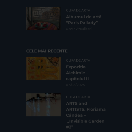
CLIPA DE ARTA
Albumul de artă
“Paris Pallady”
6.597 vizualizari
CELE MAI RECENTE
CLIPA DE ARTA
Expoziția
Alchimie –
capitolul II
07/08/2026
CLIPA DE ARTA
ARTS and
ARTISTS. Floriama
Cândea –
„Invisible Garden
#2”