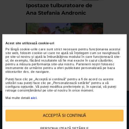
Ipostaze tulburatoare de
Ana Stefania Andronic
Acest site utilizează cookie-uri
Pe lângă cookie-urile care sunt strict necesare pentru funcționarea acestui
site web, folosim cookie-uri care ne ajută să înțelegem cum se navighează
pe site-ul nostru și ajută la îmbunătățirea modului în care funcționează site-
ul, de exemplu, făcând rezultatele să fie mai exacte în cazul căutărilor,
pentru a măsura performanța site-ului nostru. Partenerii noștri folosesc
instrumente de urmărire pentru a oferi publicitate personalizată pe baza
Mirela Traistaru
obiceiurilor dvs. de navigare.
Puteți face clic pe „Acceptă si continuă” pentru a fi de acord cu aceste
utilizări sau puteți face clic pe „Personalizează setările” pentru a vă
configura opțiunile. Vă puteți modifica preferințele și, în special, vă puteți
retrage consimțământul pe site-ul nostru în orice moment.
Mai multe detalii
aici
.
ACCEPTĂ SI CONTINUĂ
FUNDATIA FILDAS ART
Nr inreg registrul special: 4 PJ/ 29.01.2013
Cod fiscal: 9164384
Sediu social: Str. Delfinului, Nr. 6, parter Bl. 42,
PERSONALIZEAZĂ SETĂRILE
Sc. 4, Ap. 197, Sector 2