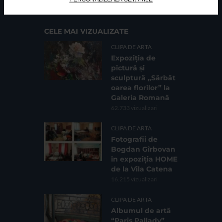
CELE MAI VIZUALIZATE
CLIPA DE ARTA
Expoziția de
pictură și
sculptură „Sărbăt
oarea florilor” la
Galeria Romană
62.733 vizualizari
CLIPA DE ARTA
Fotografii de
Bogdan Gîrbovan
în expoziția HOME
de la Vila Catena
16.215 vizualizari
CLIPA DE ARTA
Albumul de artă
“Paris Pallady”