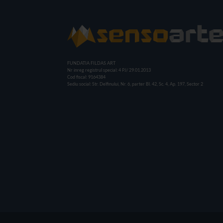
FUNDATIA FILDAS ART
Nr inreg registrul special: 4 PJ/ 29.01.2013
Cod fiscal: 9164384
Sediu social: Str. Delfinului, Nr. 6, parter Bl. 42, Sc. 4, Ap. 197, Sector 2