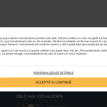
necesare pentru funcționarea acestui site web, folosim cookie-uri care ne ajută să î
 în care funcționează site-ul, de exemplu, făcând rezultatele să fie mai exacte în caz
 noștri folosesc instrumente de urmărire pentru a oferi publicitate personalizată pe ba
 pentru a fi de acord cu aceste utilizări sau puteți face clic pe „Personalizează setăr
ial, vă puteți retrage consimțământul pe site-ul nostru în orice moment.
PERSONALIZEAZĂ SETĂRILE
ACCEPTĂ SI CONTINUĂ
CELE MAI VIZUALIZATE