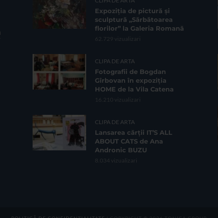
CLIPA DE ARTA
Expoziția de pictură și
sculptură „Sărbătoarea
florilor” la Galeria Romană
62.729 vizualizari
CLIPA DE ARTA
Fotografii de Bogdan
Gîrbovan în expoziția
HOME de la Vila Catena
16.210 vizualizari
CLIPA DE ARTA
Lansarea cărții IT’S ALL
ABOUT CATS de Ana
Andronic BUZU
8.034 vizualizari