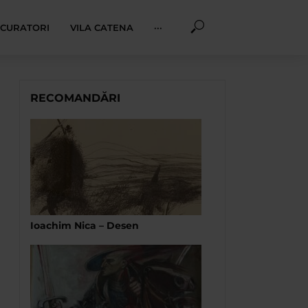
I CURATORI
VILA CATENA
···
RECOMANDĂRI
Ioachim Nica – Desen