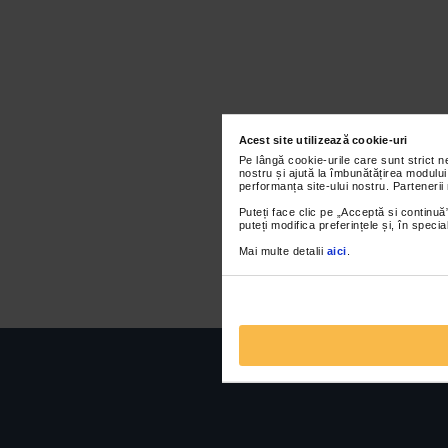
Acest site utilizează cookie-uri
Pe lângă cookie-urile care sunt strict 
nostru și ajută la îmbunătățirea modului
performanța site-ului nostru. Partenerii
Puteți face clic pe „Acceptă si continuă”
puteți modifica preferințele și, în spec
Mai multe detalii
aici
.