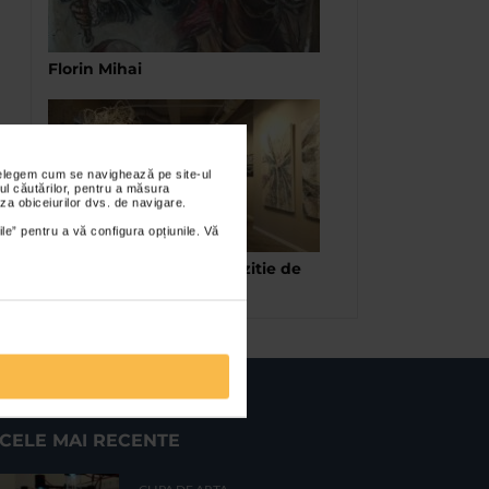
Florin Mihai
nțelegem cum se navighează pe site-ul
ul căutărilor, pentru a măsura
za obiceiurilor dvs. de navigare.
ile” pentru a vă configura opțiunile. Vă
Clouds & I Clouds – expozitie de
grup la Galeria Senso
CELE MAI RECENTE