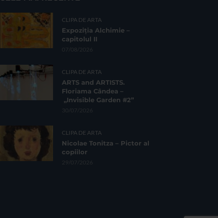
CLIPA DE ARTA
Expoziția Alchimie –
capitolul II
07/08/2026
CLIPA DE ARTA
ARTS and ARTISTS.
Floriama Cândea –
„Invisible Garden #2”
30/07/2026
CLIPA DE ARTA
Nicolae Tonitza – Pictor al
copiilor
29/07/2026