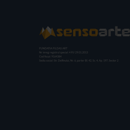
FUNDATIA FILDAS ART
Nr inreg registrul special: 4 PJ/ 29.01.2013
Cod fiscal: 9164384
Sediu social: Str. Delfinului, Nr. 6, parter Bl. 42, Sc. 4, Ap. 197, Sector 2