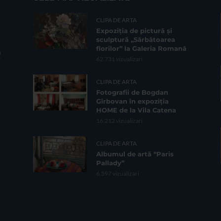
CLIPA DE ARTA
Expoziția de pictură și
sculptură „Sărbătoarea
florilor” la Galeria Romană
62.731 vizualizari
CLIPA DE ARTA
Fotografii de Bogdan
Gîrbovan în expoziția
HOME de la Vila Catena
16.212 vizualizari
CLIPA DE ARTA
Albumul de artă “Paris
Pallady”
6.597 vizualizari