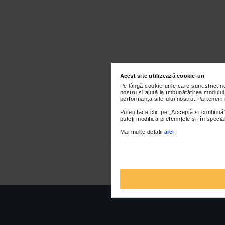
Acest site utilizează cookie-uri
Pe lângă cookie-urile care sunt strict 
nostru și ajută la îmbunătățirea modului
performanța site-ului nostru. Partenerii
Puteți face clic pe „Acceptă si continuă”
puteți modifica preferințele și, în spec
Mai multe detalii
aici
.