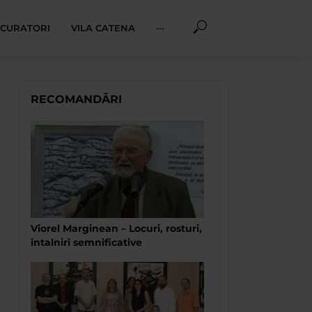
I CURATORI
VILA CATENA
···
RECOMANDĂRI
Viorel Marginean – Locuri, rosturi,
intalniri semnificative