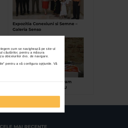
Expozitia Conexiuni si Semne –
Galeria Senso
nțelegem cum se navighează pe site-ul
ul căutărilor, pentru a măsura
za obiceiurilor dvs. de navigare.
ile” pentru a vă configura opțiunile. Vă
Joaca-te si invata – Program
educational la Cazarma U
CELE MAI RECENTE