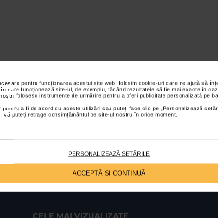
necesare pentru funcționarea acestui site web, folosim cookie-uri care ne ajută să î
 în care funcționează site-ul, de exemplu, făcând rezultatele să fie mai exacte în caz
 noștri folosesc instrumente de urmărire pentru a oferi publicitate personalizată pe ba
 pentru a fi de acord cu aceste utilizări sau puteți face clic pe „Personalizează setăr
ial, vă puteți retrage consimțământul pe site-ul nostru în orice moment.
PERSONALIZEAZĂ SETĂRILE
ACCEPTĂ SI CONTINUĂ
CELE MAI VIZUALIZATE