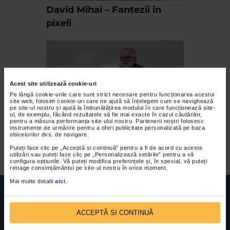
David Mihai – Fantezii in
pixeli
Acest site utilizează cookie-uri
Pe lângă cookie-urile care sunt strict necesare pentru funcționarea acestui
site web, folosim cookie-uri care ne ajută să înțelegem cum se navighează
pe site-ul nostru și ajută la îmbunătățirea modului în care funcționează site-
ul, de exemplu, făcând rezultatele să fie mai exacte în cazul căutărilor,
pentru a măsura performanța site-ului nostru. Partenerii noștri folosesc
Conferinta ‘Spatele omului’
instrumente de urmărire pentru a oferi publicitate personalizată pe baza
obiceiurilor dvs. de navigare.
de George Banu
Puteți face clic pe „Acceptă si continuă” pentru a fi de acord cu aceste
utilizări sau puteți face clic pe „Personalizează setările” pentru a vă
configura opțiunile. Vă puteți modifica preferințele și, în special, vă puteți
retrage consimțământul pe site-ul nostru în orice moment.
Mai multe detalii
aici
.
ACCEPTĂ SI CONTINUĂ
FUNDATIA FILDAS ART
Nr inreg registrul special: 4 PJ/ 29.01.2013