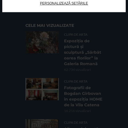
PERSONALIZEAZĂ SETĂRILE
Cod fiscal: 9164384
Sediu social: Str. Delfinului, Nr. 6, parter Bl. 42,
Sc. 4, Ap. 197, Sector 2
CELE MAI VIZUALIZATE
CLIPA DE ARTA
Expoziția de
pictură și
sculptură „Sărbăt
oarea florilor” la
Galeria Romană
62.734 vizualizari
CLIPA DE ARTA
Fotografii de
Bogdan Gîrbovan
în expoziția HOME
de la Vila Catena
16.216 vizualizari
CLIPA DE ARTA