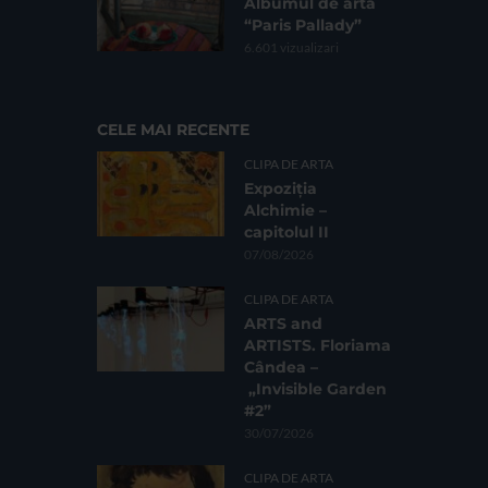
Albumul de artă
“Paris Pallady”
6.601 vizualizari
CELE MAI RECENTE
CLIPA DE ARTA
Expoziția
Alchimie –
capitolul II
07/08/2026
CLIPA DE ARTA
ARTS and
ARTISTS. Floriama
Cândea –
„Invisible Garden
#2”
30/07/2026
CLIPA DE ARTA