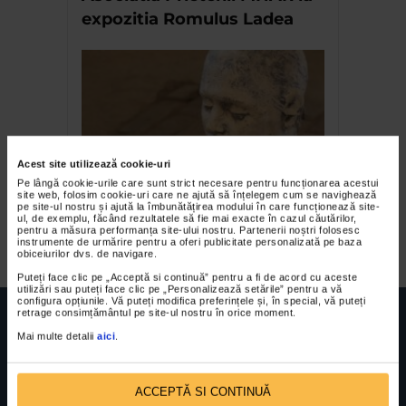
expozitia Romulus Ladea
Acest site utilizează cookie-uri
Pe lângă cookie-urile care sunt strict necesare pentru funcționarea acestui
site web, folosim cookie-uri care ne ajută să înțelegem cum se navighează
Arina Ailincai – Corpul
pe site-ul nostru și ajută la îmbunătățirea modului în care funcționează site-
ul, de exemplu, făcând rezultatele să fie mai exacte în cazul căutărilor,
dislocat
pentru a măsura performanța site-ului nostru. Partenerii noștri folosesc
instrumente de urmărire pentru a oferi publicitate personalizată pe baza
obiceiurilor dvs. de navigare.
Puteți face clic pe „Acceptă si continuă” pentru a fi de acord cu aceste
utilizări sau puteți face clic pe „Personalizează setările” pentru a vă
configura opțiunile. Vă puteți modifica preferințele și, în special, vă puteți
retrage consimțământul pe site-ul nostru în orice moment.
Mai multe detalii
aici
.
FUNDATIA FILDAS ART
Nr inreg registrul special: 4 PJ/ 29.01.2013
ACCEPTĂ SI CONTINUĂ
Cod fiscal: 9164384
Sediu social: Str. Delfinului, Nr. 6, parter Bl. 42,