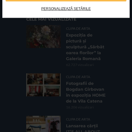
Sc. 4, Ap. 197, Sector 2
PERSONALIZEAZĂ SETĂRILE
CELE MAI VIZUALIZATE
CLIPA DE ARTA
Expoziția de
pictură și
sculptură „Sărbăt
oarea florilor” la
Galeria Romană
62.727 vizualizari
CLIPA DE ARTA
Fotografii de
Bogdan Gîrbovan
în expoziția HOME
de la Vila Catena
16.206 vizualizari
CLIPA DE ARTA
Lansarea cărții
IT’S ALL ABOUT