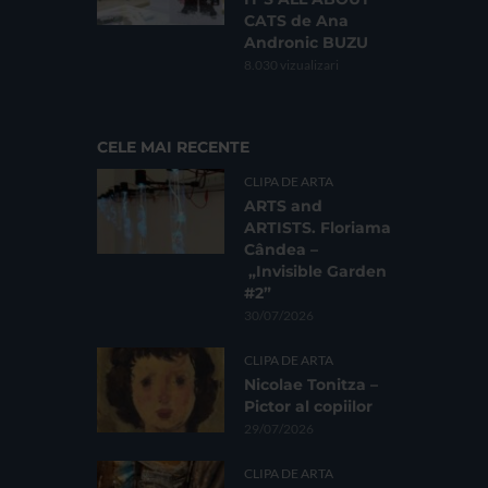
CATS de Ana
Andronic BUZU
8.030 vizualizari
CELE MAI RECENTE
CLIPA DE ARTA
ARTS and
ARTISTS. Floriama
Cândea –
„Invisible Garden
#2”
30/07/2026
CLIPA DE ARTA
Nicolae Tonitza –
Pictor al copiilor
29/07/2026
CLIPA DE ARTA