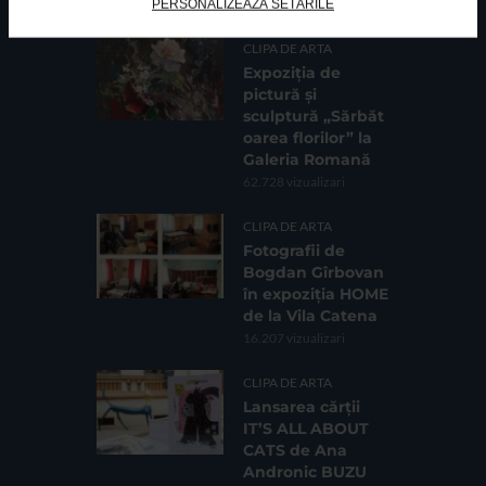
PERSONALIZEAZĂ SETĂRILE
CELE MAI VIZUALIZATE
CLIPA DE ARTA
Expoziția de
pictură și
sculptură „Sărbăt
oarea florilor” la
Galeria Romană
62.728 vizualizari
CLIPA DE ARTA
Fotografii de
Bogdan Gîrbovan
în expoziția HOME
de la Vila Catena
16.207 vizualizari
CLIPA DE ARTA
Lansarea cărții
IT’S ALL ABOUT
CATS de Ana
Andronic BUZU