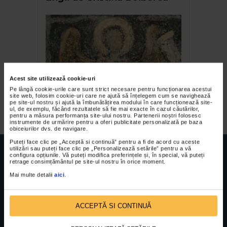
Acest site utilizează cookie-uri
Pe lângă cookie-urile care sunt strict necesare pentru funcționarea acestui
site web, folosim cookie-uri care ne ajută să înțelegem cum se navighează
Dan Constantinescu
pe site-ul nostru și ajută la îmbunătățirea modului în care funcționează site-
ul, de exemplu, făcând rezultatele să fie mai exacte în cazul căutărilor,
pentru a măsura performanța site-ului nostru. Partenerii noștri folosesc
instrumente de urmărire pentru a oferi publicitate personalizată pe baza
obiceiurilor dvs. de navigare.
Puteți face clic pe „Acceptă si continuă” pentru a fi de acord cu aceste
utilizări sau puteți face clic pe „Personalizează setările” pentru a vă
configura opțiunile. Vă puteți modifica preferințele și, în special, vă puteți
retrage consimțământul pe site-ul nostru în orice moment.
Mai multe detalii
aici
.
FUNDATIA FILDAS ART
Nr inreg registrul special: 4 PJ/ 29.01.2013
Cod fiscal: 9164384
Sediu social: Str. Delfinului, Nr. 6, parter Bl. 42,
Sc. 4, Ap. 197, Sector 2
ACCEPTĂ SI CONTINUĂ