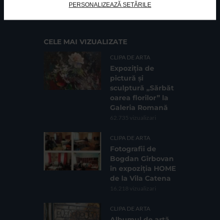
Cod fiscal: 9164384
Sediu social: Str. Delfinului, Nr. 6, parter Bl. 42,
PERSONALIZEAZĂ SETĂRILE
Sc. 4, Ap. 197, Sector 2
CELE MAI VIZUALIZATE
CLIPA DE ARTA
Expoziția de
pictură și
sculptură „Sărbăt
oarea florilor” la
Galeria Romană
62.735 vizualizari
CLIPA DE ARTA
Fotografii de
Bogdan Gîrbovan
în expoziția HOME
de la Vila Catena
16.218 vizualizari
CLIPA DE ARTA
Albumul de artă