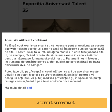
Expoziția Aniversară Talent
35
Acest site utilizează cookie-uri
Pe lângă cookie-urile care sunt strict necesare pentru funcționarea acestui
site web, folosim cookie-uri care ne ajută să înțelegem cum se navighează
pe site-ul nostru și ajută la îmbunătățirea modului în care funcționează site-
ul, de exemplu, făcând rezultatele să fie mai exacte în cazul căutărilor,
pentru a măsura performanța site-ului nostru. Partenerii noștri folosesc
Inima Reginei de Miruna
instrumente de urmărire pentru a oferi publicitate personalizată pe baza
obiceiurilor dvs. de navigare.
Budisteanu
Puteți face clic pe „Acceptă si continuă” pentru a fi de acord cu aceste
utilizări sau puteți face clic pe „Personalizează setările” pentru a vă
configura opțiunile. Vă puteți modifica preferințele și, în special, vă puteți
retrage consimțământul pe site-ul nostru în orice moment.
Mai multe detalii
aici
.
ACCEPTĂ SI CONTINUĂ
FUNDATIA FILDAS ART
Nr inreg registrul special: 4 PJ/ 29.01.2013