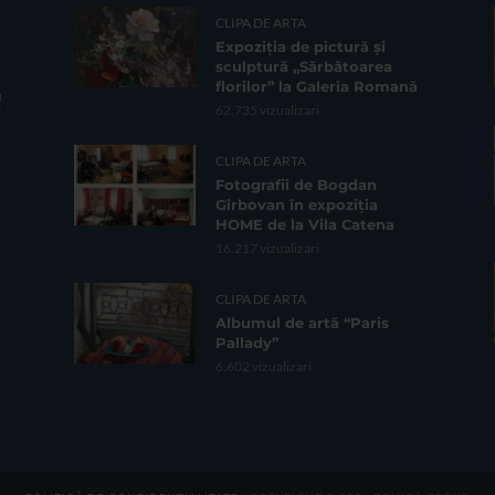
CLIPA DE ARTA
Expoziția de pictură și
sculptură „Sărbătoarea
florilor” la Galeria Romană
62.735 vizualizari
CLIPA DE ARTA
Fotografii de Bogdan
Gîrbovan în expoziția
HOME de la Vila Catena
16.217 vizualizari
CLIPA DE ARTA
Albumul de artă “Paris
Pallady”
6.602 vizualizari