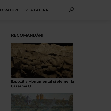
I CURATORI
VILA CATENA
···
RECOMANDĂRI
Expozitia Monumental si efemer la
Cazarma U