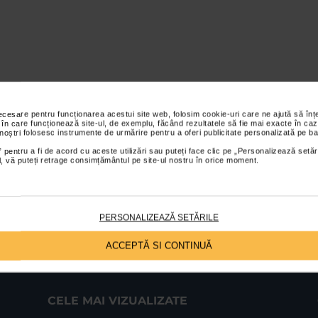
necesare pentru funcționarea acestui site web, folosim cookie-uri care ne ajută să î
 în care funcționează site-ul, de exemplu, făcând rezultatele să fie mai exacte în caz
 noștri folosesc instrumente de urmărire pentru a oferi publicitate personalizată pe ba
 pentru a fi de acord cu aceste utilizări sau puteți face clic pe „Personalizează setăr
ial, vă puteți retrage consimțământul pe site-ul nostru în orice moment.
PERSONALIZEAZĂ SETĂRILE
ACCEPTĂ SI CONTINUĂ
CELE MAI VIZUALIZATE