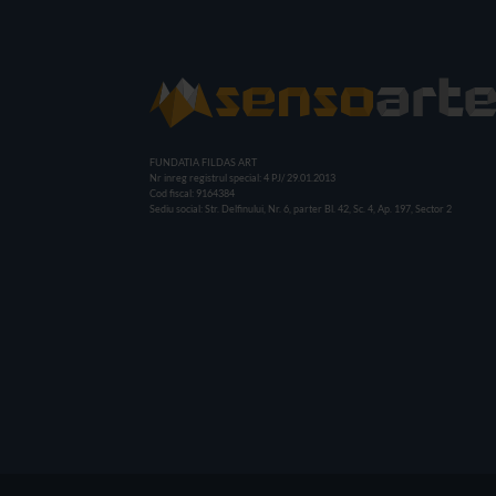
FUNDATIA FILDAS ART
Nr inreg registrul special: 4 PJ/ 29.01.2013
Cod fiscal: 9164384
Sediu social: Str. Delfinului, Nr. 6, parter Bl. 42, Sc. 4, Ap. 197, Sector 2