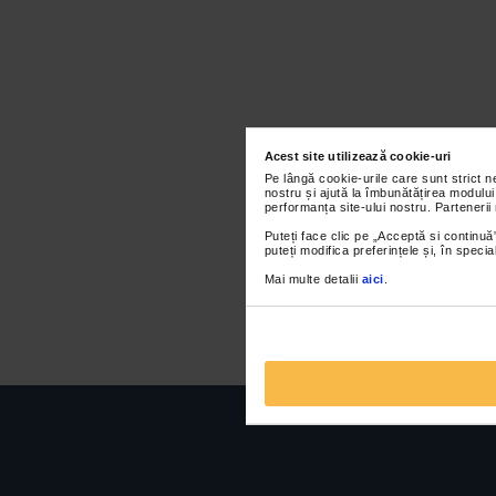
Acest site utilizează cookie-uri
Pe lângă cookie-urile care sunt strict 
nostru și ajută la îmbunătățirea modului
performanța site-ului nostru. Partenerii
Puteți face clic pe „Acceptă si continuă”
puteți modifica preferințele și, în spec
Mai multe detalii
aici
.