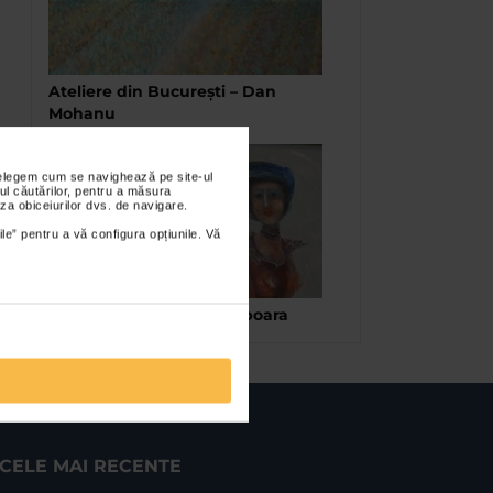
Ateliere din București – Dan
Mohanu
nțelegem cum se navighează pe site-ul
ul căutărilor, pentru a măsura
za obiceiurilor dvs. de navigare.
ile” pentru a vă configura opțiunile. Vă
Petru Damir – Clipa ce zboara
CELE MAI RECENTE