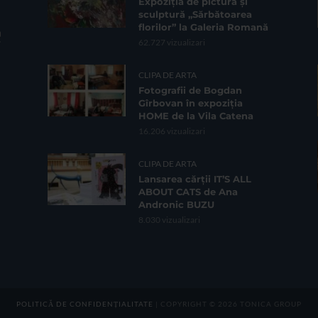
Expoziția de pictură și
sculptură „Sărbătoarea
florilor” la Galeria Romană
62.727 vizualizari
CLIPA DE ARTA
Fotografii de Bogdan
Gîrbovan în expoziția
HOME de la Vila Catena
16.206 vizualizari
CLIPA DE ARTA
Lansarea cărții IT’S ALL
ABOUT CATS de Ana
Andronic BUZU
8.030 vizualizari
POLITICĂ DE CONFIDENȚIALITATE
| COPYRIGHT © 2026 TONICA GROUP