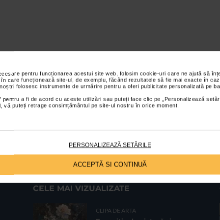
necesare pentru funcționarea acestui site web, folosim cookie-uri care ne ajută să î
 în care funcționează site-ul, de exemplu, făcând rezultatele să fie mai exacte în caz
 noștri folosesc instrumente de urmărire pentru a oferi publicitate personalizată pe ba
 pentru a fi de acord cu aceste utilizări sau puteți face clic pe „Personalizează setăr
ial, vă puteți retrage consimțământul pe site-ul nostru în orice moment.
PERSONALIZEAZĂ SETĂRILE
ACCEPTĂ SI CONTINUĂ
CELE MAI VIZUALIZATE
CLIPA DE ARTA