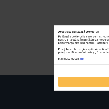
Acest site utilizează cookie-uri
Pe lângă cookie-urile care sunt strict 
nostru și ajută la îmbunătățirea modului
performanța site-ului nostru. Partenerii
Puteți face clic pe „Acceptă si continuă”
puteți modifica preferințele și, în spec
Mai multe detalii
aici
.