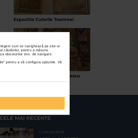
Expozitia Culorile Toamnei
nțelegem cum se navighează pe site-ul
ul căutărilor, pentru a măsura
za obiceiurilor dvs. de navigare.
ile” pentru a vă configura opțiunile. Vă
Expozitia omagiala Eminescu
CELE MAI RECENTE
CLIPA DE ARTA