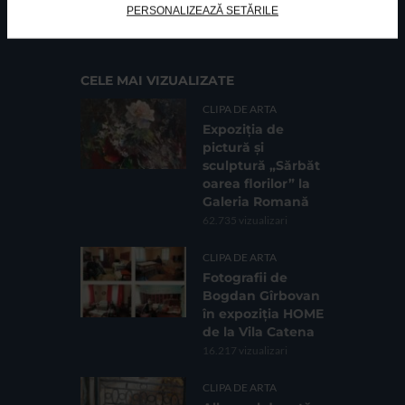
PERSONALIZEAZĂ SETĂRILE
Cod fiscal: 9164384
Sediu social: Str. Delfinului, Nr. 6, parter Bl. 42,
Sc. 4, Ap. 197, Sector 2
CELE MAI VIZUALIZATE
CLIPA DE ARTA
Expoziția de
pictură și
sculptură „Sărbăt
oarea florilor” la
Galeria Romană
62.735 vizualizari
CLIPA DE ARTA
Fotografii de
Bogdan Gîrbovan
în expoziția HOME
de la Vila Catena
16.217 vizualizari
CLIPA DE ARTA