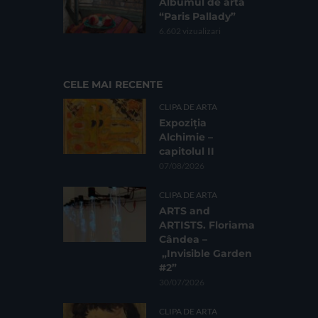
Albumul de artă
“Paris Pallady”
6.602 vizualizari
CELE MAI RECENTE
CLIPA DE ARTA
Expoziția
Alchimie –
capitolul II
07/08/2026
CLIPA DE ARTA
ARTS and
ARTISTS. Floriama
Cândea –
„Invisible Garden
#2”
30/07/2026
CLIPA DE ARTA