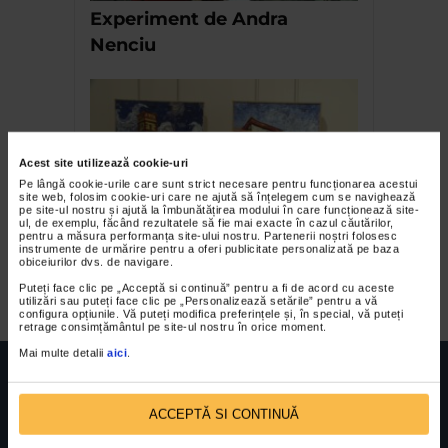
Experiment de Andra
Nenciu
Acest site utilizează cookie-uri
Pe lângă cookie-urile care sunt strict necesare pentru funcționarea acestui
site web, folosim cookie-uri care ne ajută să înțelegem cum se navighează
pe site-ul nostru și ajută la îmbunătățirea modului în care funcționează site-
ul, de exemplu, făcând rezultatele să fie mai exacte în cazul căutărilor,
pentru a măsura performanța site-ului nostru. Partenerii noștri folosesc
Expozitia Insula Eternei
instrumente de urmărire pentru a oferi publicitate personalizată pe baza
obiceiurilor dvs. de navigare.
Primaveri
Puteți face clic pe „Acceptă si continuă” pentru a fi de acord cu aceste
utilizări sau puteți face clic pe „Personalizează setările” pentru a vă
configura opțiunile. Vă puteți modifica preferințele și, în special, vă puteți
retrage consimțământul pe site-ul nostru în orice moment.
Mai multe detalii
aici
.
ACCEPTĂ SI CONTINUĂ
FUNDATIA FILDAS ART
Nr inreg registrul special: 4 PJ/ 29.01.2013