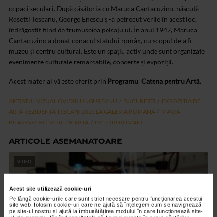
copaci seculari. După căsătoria cu Maruca Cantacuzino, născută
Rosetti Tescanu, George Enescu și-a petrecut verile în acest loc,
îndrăgostit fiind de frumusețea peisajului. În anul 1947, Maruca
Cantacuzino a donat conacul statului român, cu scopul de a fi
muzeu și centru cultural. Este un spațiu activ unde sunt organizate
evenimente culturale remarcabile, concerte și expoziții.
Acest material vă este oferit prin
Programul Catena pentru Artă.
ARTISTUL VIZUAL OVIDIU UNGUREANU
BUCURESTI
EXPOZITIA DE
ARTA REZIDENTA TESCANI 2025 LA GALERIA ROMANA
MARIA
BILASEVSCHI CRITIC DE ARTA
PICTORI ROMANI
ARTICOLE ASEMANATOARE
VIDEO
Acest site utilizează cookie-uri
Pe lângă cookie-urile care sunt strict necesare pentru funcționarea acestui
site web, folosim cookie-uri care ne ajută să înțelegem cum se navighează
pe site-ul nostru și ajută la îmbunătățirea modului în care funcționează site-