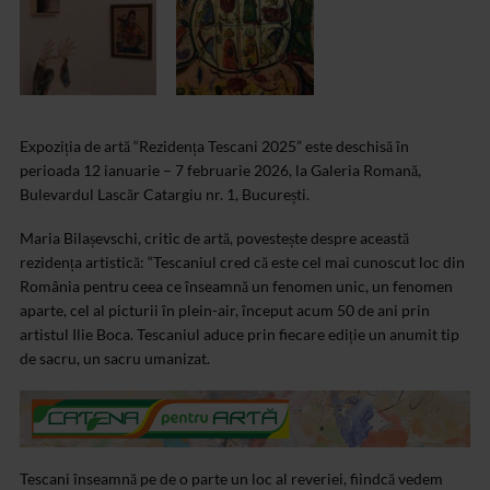
Expoziția de artă “Rezidența Tescani 2025” este deschisă în
perioada 12 ianuarie – 7 februarie 2026, la Galeria Romană,
Bulevardul Lascăr Catargiu nr. 1, București.
Maria Bilașevschi, critic de artă, povestește despre această
rezidența artistică: “Tescaniul cred că este cel mai cunoscut loc din
România pentru ceea ce înseamnă un fenomen unic, un fenomen
aparte, cel al picturii în plein-air, început acum 50 de ani prin
artistul Ilie Boca. Tescaniul aduce prin fiecare ediție un anumit tip
de sacru, un sacru umanizat.
Tescani înseamnă pe de o parte un loc al reveriei, fiindcă vedem