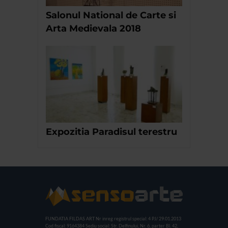
Salonul National de Carte si
Arta Medievala 2018
Expozitia Paradisul terestru
FUNDATIA FILDAS ART
Nr inreg registrul special: 4 PJ/ 29.01.2013
Cod fiscal: 9164384
Sediu social: Str. Delfinului, Nr. 6, parter Bl. 42,