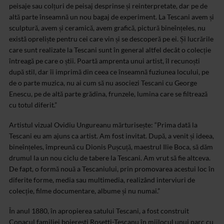
peisaje sau colțuri de peisaj desprinse și reinterpretate, dar pe de
altă parte înseamnă un nou bagaj de experiment. La Tescani avem și
sculptură, avem și ceramică, avem grafică, pictură bineînțeles, nu
există opreliște pentru cei care vin și se descoperă pe ei. Și lucrările
care sunt realizate la Tescani sunt în general altfel decât o colecție
întreagă pe care o știi. Poartă amprenta unui artist, îl recunoști
după stil, dar îi imprimă din ceea ce înseamnă fuziunea locului, pe
de o parte muzica, nu ai cum să nu asociezi Tescani cu George
Enescu, pe de altă parte grădina, frunzele, lumina care se filtrează
cu totul diferit.”
Artistul vizual Ovidiu Ungureanu mărturisește: “Prima dată la
Tescani eu am ajuns ca artist. Am fost invitat. După, a venit și ideea,
bineînțeles, împreună cu Dionis Pușcuță, maestrul Ilie Boca, să dăm
drumul la un nou ciclu de tabere la Tescani. Am vrut să fie altceva.
De fapt, o formă nouă a Tescaniului, prin promovarea acestui loc în
diferite forme, media sau multimedia, realizând interviuri de
colecție, filme documentare, albume și nu numai.”
În anul 1880, în apropierea satului Tescani, a fost construit
Conacul familiei boierești Rosetti-Tescanu în mijlocul unui parc cu