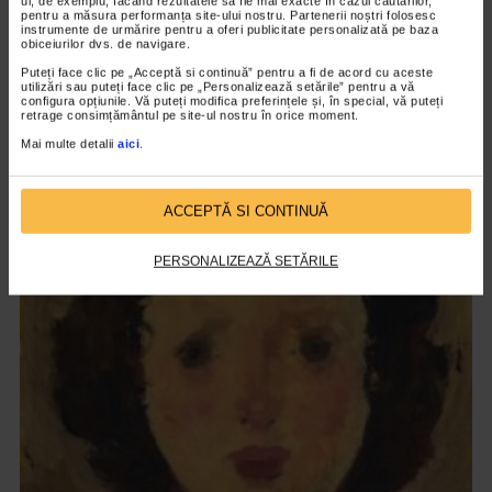
ul, de exemplu, făcând rezultatele să fie mai exacte în cazul căutărilor,
pentru a măsura performanța site-ului nostru. Partenerii noștri folosesc
instrumente de urmărire pentru a oferi publicitate personalizată pe baza
obiceiurilor dvs. de navigare.
Puteți face clic pe „Acceptă si continuă” pentru a fi de acord cu aceste
utilizări sau puteți face clic pe „Personalizează setările” pentru a vă
configura opțiunile. Vă puteți modifica preferințele și, în special, vă puteți
retrage consimțământul pe site-ul nostru în orice moment.
CLIPA DE ARTA
Mai multe detalii
aici
.
ARTS and ARTISTS. Floriama Cândea –
„Invisible Garden #2”
ACCEPTĂ SI CONTINUĂ
133 vizualizari
PERSONALIZEAZĂ SETĂRILE
VIDEO