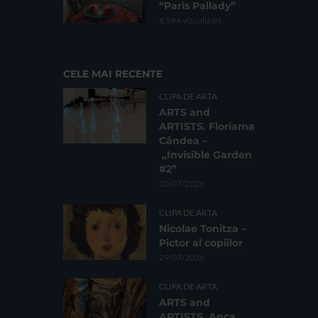
“Paris Pallady”
6.594 vizualizari
CELE MAI RECENTE
CLIPA DE ARTA
ARTS and
ARTISTS. Floriama
Cândea –
„Invisible Garden
#2”
30/07/2026
CLIPA DE ARTA
Nicolae Tonitza –
Pictor al copiilor
29/07/2026
CLIPA DE ARTA
ARTS and
ARTISTS. Anca