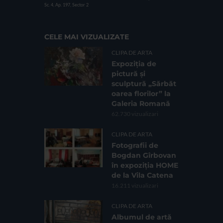
Sc. 4, Ap. 197, Sector 2
CELE MAI VIZUALIZATE
CLIPA DE ARTA
Expoziția de
pictură și
sculptură „Sărbăt
oarea florilor” la
Galeria Romană
62.730 vizualizari
CLIPA DE ARTA
Fotografii de
Bogdan Gîrbovan
în expoziția HOME
de la Vila Catena
16.211 vizualizari
CLIPA DE ARTA
Albumul de artă