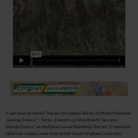
În apropierea satului Tescani din județul Bacău, la Muzeul Național
„George Enescu” – Secţia „Dumitru şi Alice Rosetti Tescanu –
George Enescu”, se desfășoară anual Rezidența Tescani. O renumită
tabără de creație, unde mulți artiști vizuali își găsesc inspirația,