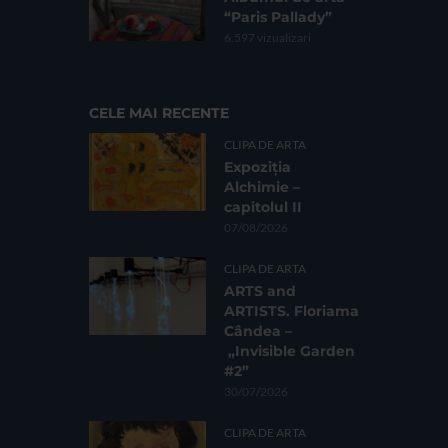
“Paris Pallady”
6.597 vizualizari
CELE MAI RECENTE
CLIPA DE ARTA
Expoziția
Alchimie –
capitolul II
07/08/2026
CLIPA DE ARTA
ARTS and
ARTISTS. Floriama
Cândea –
„Invisible Garden
#2”
30/07/2026
CLIPA DE ARTA