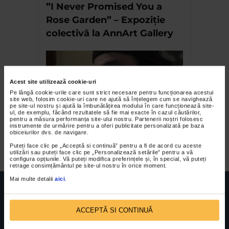
”I Never Promised You a
Rose Garden” – Expoziție
colectivă la AnnArt Gallery
Acest site utilizează cookie-uri
Pe lângă cookie-urile care sunt strict necesare pentru funcționarea acestui
site web, folosim cookie-uri care ne ajută să înțelegem cum se navighează
pe site-ul nostru și ajută la îmbunătățirea modului în care funcționează site-
ul, de exemplu, făcând rezultatele să fie mai exacte în cazul căutărilor,
pentru a măsura performanța site-ului nostru. Partenerii noștri folosesc
instrumente de urmărire pentru a oferi publicitate personalizată pe baza
obiceiurilor dvs. de navigare.
Remember Gyuri
Puteți face clic pe „Acceptă si continuă” pentru a fi de acord cu aceste
utilizări sau puteți face clic pe „Personalizează setările” pentru a vă
configura opțiunile. Vă puteți modifica preferințele și, în special, vă puteți
retrage consimțământul pe site-ul nostru în orice moment.
Mai multe detalii
aici
.
ACCEPTĂ SI CONTINUĂ
FUNDATIA FILDAS ART
Nr inreg registrul special: 4 PJ/ 29.01.2013