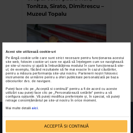
Tonitza, Sirato, Dimitrescu –
Muzeul Topalu
Acest site utilizează cookie-uri
Pe lângă cookie-urile care sunt strict necesare pentru funcționarea acestui
site web, folosim cookie-uri care ne ajută să înțelegem cum se navighează
pe site-ul nostru și ajută la îmbunătățirea modului în care funcționează site-
ul, de exemplu, făcând rezultatele să fie mai exacte în cazul căutărilor,
Valeriu Schiau – Covorul
pentru a măsura performanța site-ului nostru. Partenerii noștri folosesc
instrumente de urmărire pentru a oferi publicitate personalizată pe baza
rosu
obiceiurilor dvs. de navigare.
Puteți face clic pe „Acceptă si continuă” pentru a fi de acord cu aceste
utilizări sau puteți face clic pe „Personalizează setările” pentru a vă
configura opțiunile. Vă puteți modifica preferințele și, în special, vă puteți
retrage consimțământul pe site-ul nostru în orice moment.
Mai multe detalii
aici
.
ACCEPTĂ SI CONTINUĂ
FUNDATIA FILDAS ART
Nr inreg registrul special: 4 PJ/ 29.01.2013