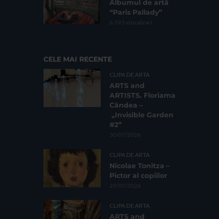
Albumul de artă
“Paris Pallady”
6.593 vizualizari
CELE MAI RECENTE
CLIPA DE ARTA
ARTS and
ARTISTS. Floriama
Cândea –
„Invisible Garden
#2”
30/07/2026
CLIPA DE ARTA
Nicolae Tonitza –
Pictor al copiilor
29/07/2026
CLIPA DE ARTA
ARTS and