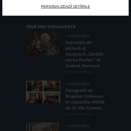
Cod fiscal: 9164384
Sediu social: Str. Delfinului, Nr. 6, parter Bl. 42,
PERSONALIZEAZĂ SETĂRILE
Sc. 4, Ap. 197, Sector 2
CELE MAI VIZUALIZATE
CLIPA DE ARTA
Expoziția de
pictură și
sculptură „Sărbăt
oarea florilor” la
Galeria Romană
62.729 vizualizari
CLIPA DE ARTA
Fotografii de
Bogdan Gîrbovan
în expoziția HOME
de la Vila Catena
16.210 vizualizari
CLIPA DE ARTA