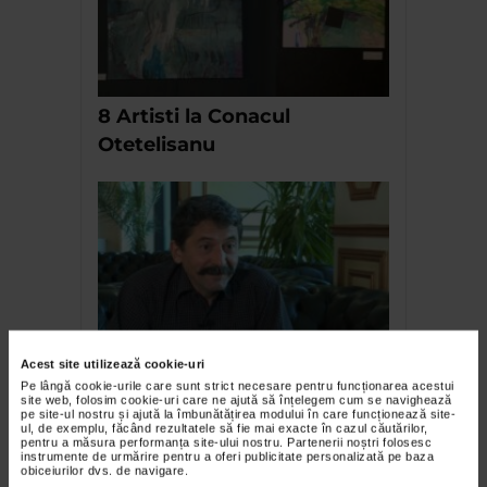
8 Artisti la Conacul
Otetelisanu
Monumentul de la Straja.
Acest site utilizează cookie-uri
Pe lângă cookie-urile care sunt strict necesare pentru funcționarea acestui
Monumentul nimanui si al
site web, folosim cookie-uri care ne ajută să înțelegem cum se navighează
pe site-ul nostru și ajută la îmbunătățirea modului în care funcționează site-
tuturor
ul, de exemplu, făcând rezultatele să fie mai exacte în cazul căutărilor,
pentru a măsura performanța site-ului nostru. Partenerii noștri folosesc
instrumente de urmărire pentru a oferi publicitate personalizată pe baza
obiceiurilor dvs. de navigare.