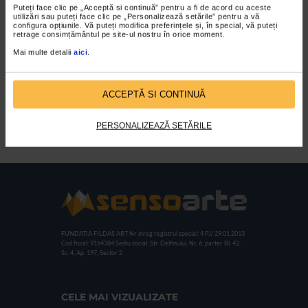
Puteți face clic pe „Acceptă si continuă” pentru a fi de acord cu aceste
utilizări sau puteți face clic pe „Personalizează setările” pentru a vă
configura opțiunile. Vă puteți modifica preferințele și, în special, vă puteți
retrage consimțământul pe site-ul nostru în orice moment.
Mai multe detalii
aici
.
ACCEPTĂ SI CONTINUĂ
Pictori romani – pictorul
Alexandru Ciucurencu
PERSONALIZEAZĂ SETĂRILE
FUNDATIA FILDAS ART
Nr inreg registrul special: 4 PJ/ 29.01.2013
Cod fiscal: 9164384
Sediu social: Str. Delfinului, Nr. 6, parter Bl. 42,
Sc. 4, Ap. 197, Sector 2
CELE MAI VIZUALIZATE