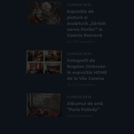
CLIPA DE ARTA
Expoziția de
pictură și
sculptură „Sărbăt
oarea florilor” la
Galeria Romană
62.735 vizualizari
CLIPA DE ARTA
Fotografii de
Bogdan Gîrbovan
în expoziția HOME
de la Vila Catena
16.217 vizualizari
CLIPA DE ARTA
Albumul de artă
“Paris Pallady”
6.602 vizualizari