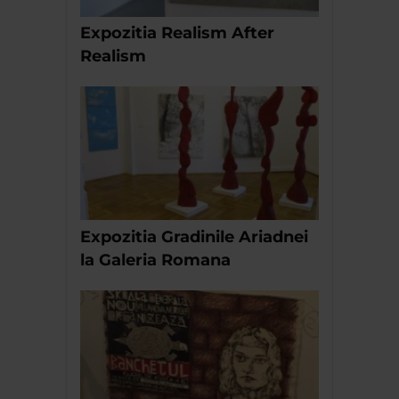
Expozitia Realism After
Realism
Expozitia Gradinile Ariadnei
la Galeria Romana