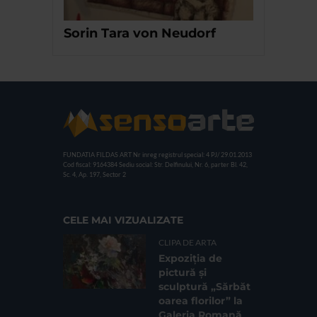
Sorin Tara von Neudorf
FUNDATIA FILDAS ART
Nr inreg registrul special: 4 PJ/ 29.01.2013
Cod fiscal: 9164384
Sediu social: Str. Delfinului, Nr. 6, parter Bl. 42,
Sc. 4, Ap. 197, Sector 2
CELE MAI VIZUALIZATE
CLIPA DE ARTA
Expoziția de
pictură și
sculptură „Sărbăt
oarea florilor” la
Galeria Romană