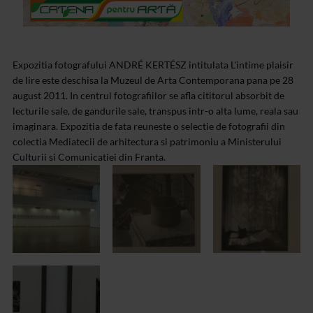
Expozitia fotografului ANDRÉ KERTÉSZ intitulata L'intime plaisir
de lire este deschisa la Muzeul de Arta Contemporana pana pe 28
august 2011. In centrul fotografiilor se afla cititorul absorbit de
lecturile sale, de gandurile sale, transpus intr-o alta lume, reala sau
imaginara. Expozitia de fata reuneste o selectie de fotografii din
colectia Mediatecii de arhitectura si patrimoniu a Ministerului
Culturii si Comunicatiei din Franta.