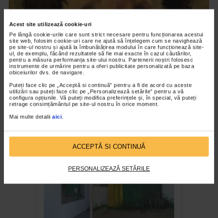
Acest site utilizează cookie-uri
Pe lângă cookie-urile care sunt strict necesare pentru funcționarea acestui
site web, folosim cookie-uri care ne ajută să înțelegem cum se navighează
pe site-ul nostru și ajută la îmbunătățirea modului în care funcționează site-
ul, de exemplu, făcând rezultatele să fie mai exacte în cazul căutărilor,
pentru a măsura performanța site-ului nostru. Partenerii noștri folosesc
instrumente de urmărire pentru a oferi publicitate personalizată pe baza
obiceiurilor dvs. de navigare.
Puteți face clic pe „Acceptă si continuă” pentru a fi de acord cu aceste
CLIPA DE ARTA
utilizări sau puteți face clic pe „Personalizează setările” pentru a vă
configura opțiunile. Vă puteți modifica preferințele și, în special, vă puteți
Nicolae Tonitza – Pictor al copiilor
retrage consimțământul pe site-ul nostru în orice moment.
Mai multe detalii
aici
.
163 vizualizari
RECOMANDĂRI
ACCEPTĂ SI CONTINUĂ
PERSONALIZEAZĂ SETĂRILE