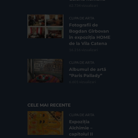
62.734 vizualizari
CLIPA DE ARTA
Fotografii de
Bogdan Gîrbovan
în expoziția HOME
de la Vila Catena
16.216 vizualizari
CLIPA DE ARTA
Albumul de artă
“Paris Pallady”
6.601 vizualizari
CELE MAI RECENTE
CLIPA DE ARTA
Expoziția
Alchimie –
capitolul II