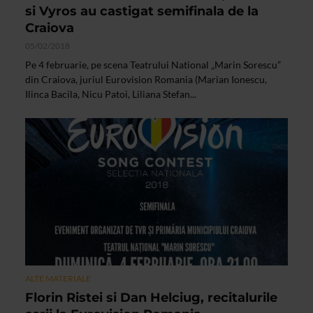
si Vyros au castigat semifinala de la
Craiova
05/02/2018
Pe 4 februarie, pe scena Teatrului National „Marin Sorescu”
din Craiova, juriul Eurovision Romania (Marian Ionescu,
Ilinca Bacila, Nicu Patoi, Liliana Stefan...
ALTE MATERIALE
Florin Ristei si Dan Helciug, recitalurile