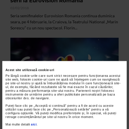
serii la Eurovision Romania
02/02/2018
Seria semifinalelor Eurovision Romania continua duminica
seara, pe 4 februarie, la Craiova, la Teatrului National „Marin
Sorescu” cu un nou spectacol. Florin...
Acest site utilizează cookie-uri
Pe lângă cookie-urile care sunt strict necesare pentru funcționarea acestui
site web, folosim cookie-uri care ne ajută să înțelegem cum se navighează
pe site-ul nostru și ajută la îmbunătățirea modului în care funcționează site-
ul, de exemplu, făcând rezultatele să fie mai exacte în cazul căutărilor,
pentru a măsura performanța site-ului nostru. Partenerii noștri folosesc
instrumente de urmărire pentru a oferi publicitate personalizată pe baza
obiceiurilor dvs. de navigare.
ALTE MATERIALE
Puteți face clic pe „Acceptă si continuă” pentru a fi de acord cu aceste
utilizări sau puteți face clic pe „Personalizează setările” pentru a vă
CATENA sustine EUROVISION Romania
configura opțiunile. Vă puteți modifica preferințele și, în special, vă puteți
retrage consimțământul pe site-ul nostru în orice moment.
2018
Mai multe detalii
aici
.
18/01/2018