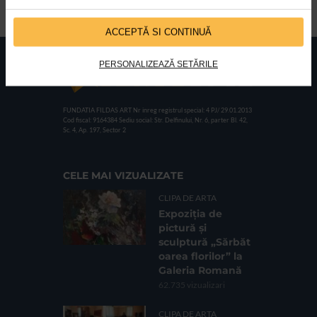
5 Semifinale in 5 orase diferite
ACCEPTĂ SI CONTINUĂ
PERSONALIZEAZĂ SETĂRILE
FUNDATIA FILDAS ART
Nr inreg registrul special: 4 PJ/ 29.01.2013
Cod fiscal: 9164384
Sediu social: Str. Delfinului, Nr. 6, parter Bl. 42,
Sc. 4, Ap. 197, Sector 2
CELE MAI VIZUALIZATE
CLIPA DE ARTA
Expoziția de
pictură și
sculptură „Sărbăt
oarea florilor” la
Galeria Romană
62.735 vizualizari
CLIPA DE ARTA