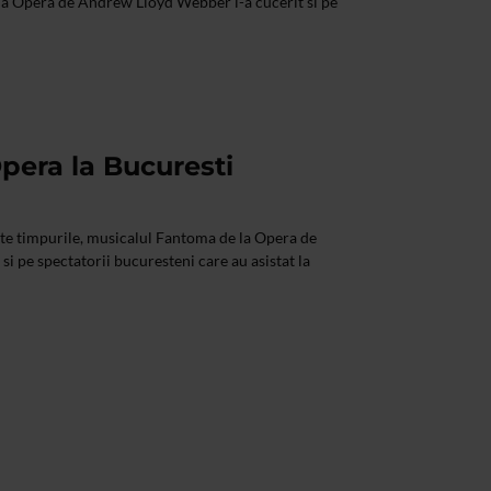
la Opera de Andrew Lloyd Webber i-a cucerit si pe
pera la Bucuresti
ate timpurile, musicalul Fantoma de la Opera de
i pe spectatorii bucuresteni care au asistat la