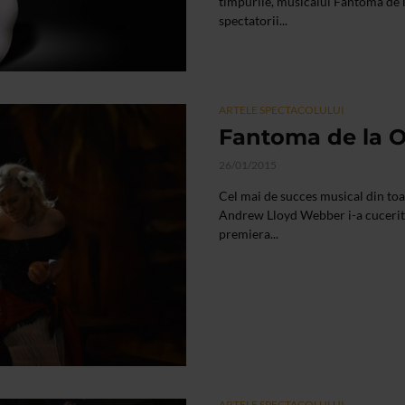
timpurile, musicalul Fantoma de 
spectatorii...
ARTELE SPECTACOLULUI
Fantoma de la O
26/01/2015
Cel mai de succes musical din to
Andrew Lloyd Webber i-a cucerit s
premiera...
ARTELE SPECTACOLULUI