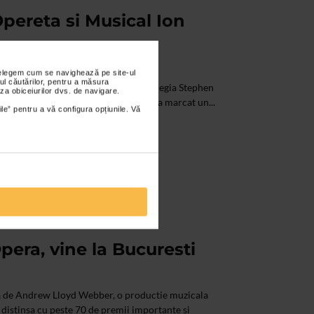
pereta si Musical Ion
nțelegem cum se navighează pe site-ul
ul căutărilor, pentru a măsura
e la Opera de Andrew Lloyd Webber (regia Stephen
za obiceiurilor dvs. de navigare.
ucces musicaluri din toate timpurile a marcat un...
ile” pentru a vă configura opțiunile. Vă
era, vine la Bucuresti
a de Andrew Lloyd Webber, o productie muzicala
, distinsa cu peste 70 de premii importante si