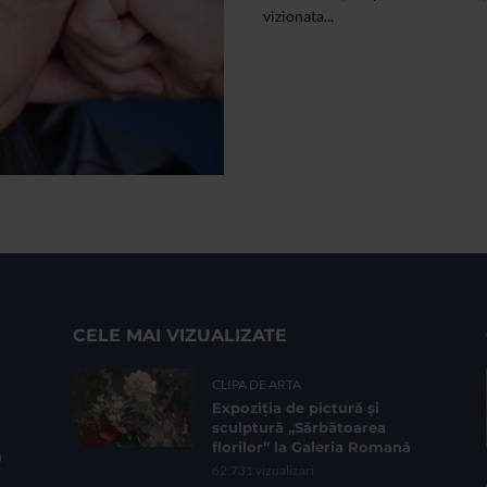
vizionata...
CELE MAI VIZUALIZATE
CLIPA DE ARTA
Expoziția de pictură și
sculptură „Sărbătoarea
florilor” la Galeria Romană
62.731 vizualizari