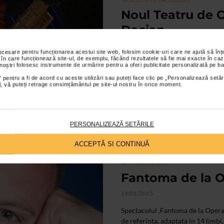
Noul Teatru de O
Dacian
20/01/2015
necesare pentru funcționarea acestui site web, folosim cookie-uri care ne ajută să î
 în care funcționează site-ul, de exemplu, făcând rezultatele să fie mai exacte în caz
Premiera oficiala cu ,Fantoma d
 noștri folosesc instrumente de urmărire pentru a oferi publicitate personalizată pe ba
Barlow), unul dintre cele mai de s
 pentru a fi de acord cu aceste utilizări sau puteți face clic pe „Personalizează setăr
ial, vă puteți retrage consimțământul pe site-ul nostru în orice moment.
PERSONALIZEAZĂ SETĂRILE
ACCEPTĂ SI CONTINUĂ
ALTE MATERIALE
Fantoma de la Op
14/01/2015
Spectacolul ,Fantoma de la Oper
de referinta, adaptata in 14 limbi