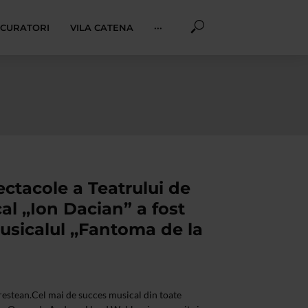
I CURATORI
VILA CATENA
···
ctacole a Teatrului de
al ,,Ion Dacian” a fost
sicalul ,,Fantoma de la
restean.Cel mai de succes musical din toate