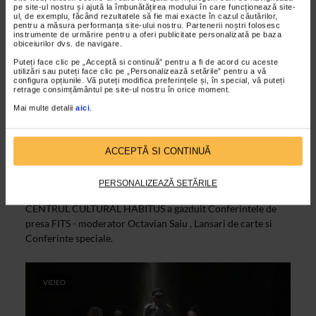
pe site-ul nostru și ajută la îmbunătățirea modului în care funcționează site-
VIDEO
ul, de exemplu, făcând rezultatele să fie mai exacte în cazul căutărilor,
pentru a măsura performanța site-ului nostru. Partenerii noștri folosesc
instrumente de urmărire pentru a oferi publicitate personalizată pe baza
obiceiurilor dvs. de navigare.
Puteți face clic pe „Acceptă si continuă” pentru a fi de acord cu aceste
utilizări sau puteți face clic pe „Personalizează setările” pentru a vă
configura opțiunile. Vă puteți modifica preferințele și, în special, vă puteți
retrage consimțământul pe site-ul nostru în orice moment.
Mai multe detalii
aici
.
ACCEPTĂ SI CONTINUĂ
ARTELE SPECTACOLULUI
FITS 2011 – Lansare de carte
PERSONALIZEAZĂ SETĂRILE
30/06/2011
CENTRUL CULTURAL HABITUS a gazduit Conferintele de
presa FITS - moderator Octavian Saiu , Lansari de carte si
Conferinte speciale.
VIDEO