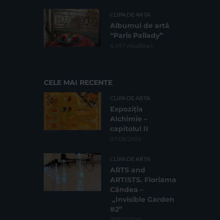
CLIPA DE ARTA
Albumul de artă
“Paris Pallady”
6.597 vizualizari
CELE MAI RECENTE
CLIPA DE ARTA
Expoziția
Alchimie –
capitolul II
07/08/2026
CLIPA DE ARTA
ARTS and
ARTISTS. Floriama
Cândea –
„Invisible Garden
#2”
30/07/2026