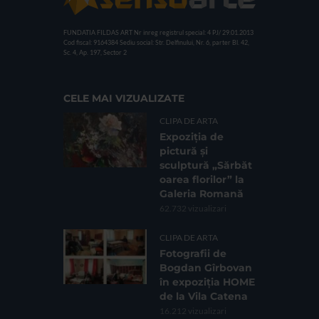
FUNDATIA FILDAS ART
Nr inreg registrul special: 4 PJ/ 29.01.2013
Cod fiscal: 9164384
Sediu social: Str. Delfinului, Nr. 6, parter Bl. 42,
Sc. 4, Ap. 197, Sector 2
CELE MAI VIZUALIZATE
CLIPA DE ARTA
Expoziția de
pictură și
sculptură „Sărbăt
oarea florilor” la
Galeria Romană
62.732 vizualizari
CLIPA DE ARTA
Fotografii de
Bogdan Gîrbovan
în expoziția HOME
de la Vila Catena
16.212 vizualizari