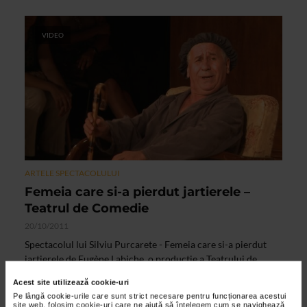
VIDEO
ARTELE SPECTACOLULUI
Femeia care si-a pierdut jartierele –
Teatrul de Comedie
20/10/2011
Spectacolul lui Silviu Purcarete - Femeia care si-a pierdut
jartierele de Eugène Labiche, o productie a Teatrului de
Comedie - a generat deschiderea unui nou spatiu de...
Acest site utilizează cookie-uri
Pe lângă cookie-urile care sunt strict necesare pentru funcționarea acestui
site web, folosim cookie-uri care ne ajută să înțelegem cum se navighează