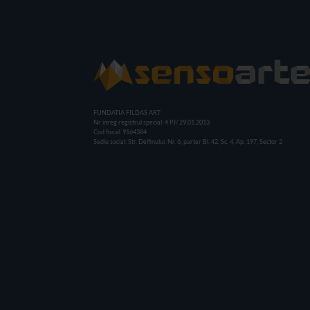
FUNDATIA FILDAS ART
Nr inreg registrul special: 4 PJ/ 29.01.2013
Cod fiscal: 9164384
Sediu social: Str. Delfinului, Nr. 6, parter Bl. 42, Sc. 4, Ap. 197, Sector 2