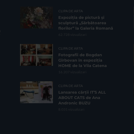
CLIPA DE ARTA
Expoziția de pictură și
sculptură „Sărbătoarea
florilor” la Galeria Romană
62.728 vizualizari
CLIPA DE ARTA
Fotografii de Bogdan
Gîrbovan în expoziția
HOME de la Vila Catena
16.207 vizualizari
CLIPA DE ARTA
Lansarea cărții IT’S ALL
ABOUT CATS de Ana
Andronic BUZU
8.031 vizualizari