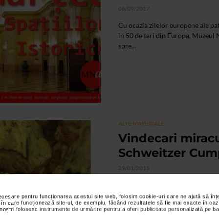
08/09/2017
Cu ocazia zilelor europene ale p
in 50 de tari din Europa, Muzeul
spre...
ALTE MATERIALE
Vindecari mirac
Schweitzer Cu
29/01/2015
Rudolf Schweitzer Cumpana(n.7 ma
Bucuresti)Aducand in fata publicu
necesare pentru funcționarea acestui site web, folosim cookie-uri care ne ajută să î
 în care funcționează site-ul, de exemplu, făcând rezultatele să fie mai exacte în caz
specialistilor...
 noștri folosesc instrumente de urmărire pentru a oferi publicitate personalizată pe ba