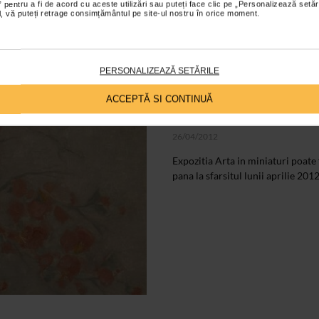
 pentru a fi de acord cu aceste utilizări sau puteți face clic pe „Personalizează setăr
ial, vă puteți retrage consimțământul pe site-ul nostru în orice moment.
PERSONALIZEAZĂ SETĂRILE
CLIPA DE ARTA
ACCEPTĂ SI CONTINUĂ
Expozitia Arta in
26/04/2012
Expozitia Arta in miniaturi poate f
pana la sfarsitul lunii aprilie 2012