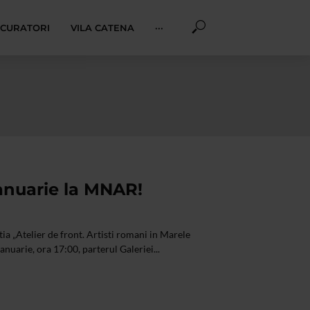
I CURATORI
VILA CATENA
···
anuarie la MNAR!
ia „Atelier de front. Artisti romani in Marele
ianuarie, ora 17:00, parterul Galeriei...