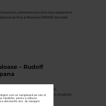
atrimoniului, eveniment marcat in luna septembrie
 National de Arta al Romaniei (MNAR) deschide
uloase – Rudolf
mpana
i 1886, Pitesti – d.17 februarie 1975,
lui doua lucrari recent restaurate prin stradania
nțelegem cum se navighează pe site-ul
ul căutărilor, pentru a măsura
za obiceiurilor dvs. de navigare.