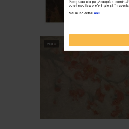
Puteți face clic pe „Acceptă si continuă”
puteți modifica preferințele și, în spec
Mai multe detalii
aici
.
VIDEO