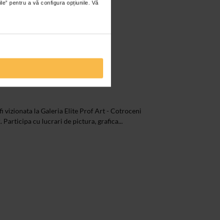
ile” pentru a vă configura opțiunile. Vă
 miniaturi
i vizionata la Galeria Elite Prof Art - Cotroceni
. Participa cu lucrari de pictura, grafica...