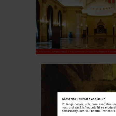
Acest site utilizează cookie-uri
Pe lângă cookie-urile care sunt strict 
nostru și ajută la îmbunătățirea modului
performanța site-ului nostru. Partenerii