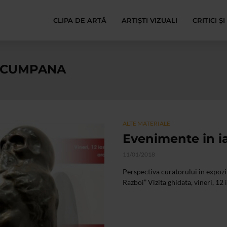
CLIPA DE ARTĂ
ARTIȘTI VIZUALI
CRITICI Ș
- CUMPANA
ALTE MATERIALE
Evenimente in i
11/01/2018
Perspectiva curatorului in expozit
Razboi” Vizita ghidata, vineri, 12 