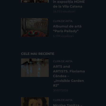
în expoziția HOME
de la Vila Catena
16.211 vizualizari
CLIPA DE ARTA
Albumul de artă
“Paris Pallady”
6.594 vizualizari
CELE MAI RECENTE
CLIPA DE ARTA
ARTS and
ARTISTS. Floriama
Cândea –
„Invisible Garden
#2”
30/07/2026
CLIPA DE ARTA
Nicolae Tonitza –