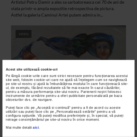
Artistul Petru Damir a ales sa sarbatoreasca cei 70 de ani de
viata printr-o ampla expozitie retrospectiva de pictura.
Astfel la galeria Caminul Artei putem admira in...
VIDEO
Acest site utilizează cookie-uri
Pe lângă cookie-urile care sunt strict necesare pentru funcționarea acestui
site web, folosim cookie-uri care ne ajută să înțelegem cum se navighează
pe site-ul nostru și ajută la îmbunătățirea modului în care funcționează site-
ul, de exemplu, făcând rezultatele să fie mai exacte în cazul căutărilor,
pentru a măsura performanța site-ului nostru. Partenerii noștri folosesc
CLIPA DE ARTA
instrumente de urmărire pentru a oferi publicitate personalizată pe baza
obiceiurilor dvs. de navigare.
Petru Damir – Clipa ce zboara
Puteți face clic pe „Acceptă si continuă” pentru a fi de acord cu aceste
utilizări sau puteți face clic pe „Personalizează setările” pentru a vă
30/08/2013
configura opțiunile. Vă puteți modifica preferințele și, în special, vă puteți
retrage consimțământul pe site-ul nostru în orice moment.
Expozitia „Clipa ce zboara, Lady in Red” a pictorului Petru
Damir vorbeste despre pasiune si femei.
Mai multe detalii
aici
.