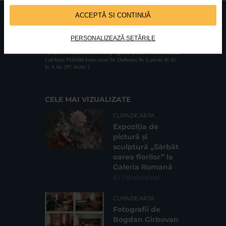
ACCEPTĂ SI CONTINUĂ
PERSONALIZEAZĂ SETĂRILE
FUNDATIA FILDAS ART
Nr inreg registrul special: 4 PJ/ 29.01.2013
Cod fiscal: 9164384
Sediu social: Str. Delfinului, Nr. 6, parter Bl. 42,
Sc. 4, Ap. 197, Sector 2
CELE MAI VIZUALIZATE
CLIPA DE ARTA
Expoziția de
pictură și
sculptură „Sărbăt
oarea florilor” la
Galeria Romană
62.730 vizualizari
CLIPA DE ARTA
Fotografii de
Bogdan Gîrbovan