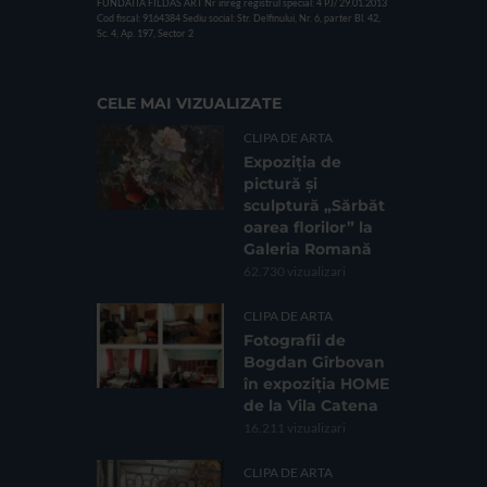
FUNDATIA FILDAS ART
Nr inreg registrul special: 4 PJ/ 29.01.2013
Cod fiscal: 9164384
Sediu social: Str. Delfinului, Nr. 6, parter Bl. 42,
Sc. 4, Ap. 197, Sector 2
CELE MAI VIZUALIZATE
CLIPA DE ARTA
Expoziția de
pictură și
sculptură „Sărbăt
oarea florilor” la
Galeria Romană
62.730 vizualizari
CLIPA DE ARTA
Fotografii de
Bogdan Gîrbovan
în expoziția HOME
de la Vila Catena
16.211 vizualizari
CLIPA DE ARTA