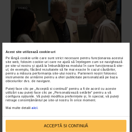
VIDEO
Acest site utilizează cookie-uri
Pe lângă cookie-urile care sunt strict necesare pentru funcționarea acestui
site web, folosim cookie-uri care ne ajută să înțelegem cum se navighează
pe site-ul nostru și ajută la îmbunătățirea modului în care funcționează site-
ARTELE SPECTACOLULUI
ul, de exemplu, făcând rezultatele să fie mai exacte în cazul căutărilor,
pentru a măsura performanța site-ului nostru. Partenerii noștri folosesc
6,9 pe scara Richter / Nae Caranfil
instrumente de urmărire pentru a oferi publicitate personalizată pe baza
obiceiurilor dvs. de navigare.
24/11/2016
Puteți face clic pe „Acceptă si continuă” pentru a fi de acord cu aceste
Nae Caranfil, fiul tatalui sau, Tudor Caranfil care ne-a
utilizări sau puteți face clic pe „Personalizează setările” pentru a vă
configura opțiunile. Vă puteți modifica preferințele și, în special, vă puteți
incantat copilaria cu Varstele Peliculei, o emisiune pe care
retrage consimțământul pe site-ul nostru în orice moment.
eu, cel putin, am adorat-o, revine pe ecrane cu o...
Mai multe detalii
aici
.
ACCEPTĂ SI CONTINUĂ