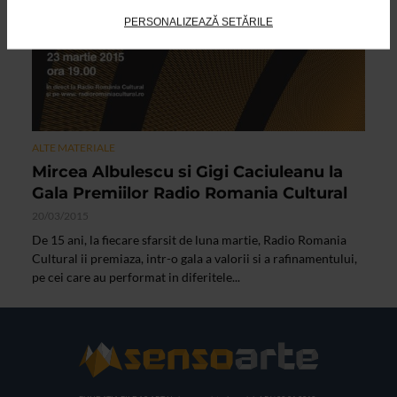
PERSONALIZEAZĂ SETĂRILE
ALTE MATERIALE
Mircea Albulescu si Gigi Caciuleanu la
Gala Premiilor Radio Romania Cultural
20/03/2015
De 15 ani, la fiecare sfarsit de luna martie, Radio Romania
Cultural ii premiaza, intr-o gala a valorii si a rafinamentului,
pe cei care au performat in diferitele...