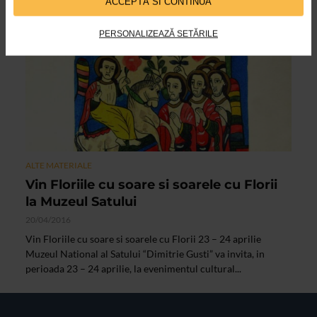
ACCEPTĂ SI CONTINUĂ
PERSONALIZEAZĂ SETĂRILE
ALTE MATERIALE
Vin Floriile cu soare si soarele cu Florii
la Muzeul Satului
20/04/2016
Vin Floriile cu soare si soarele cu Florii 23 – 24 aprilie
Muzeul National al Satului “Dimitrie Gusti” va invita, in
perioada 23 – 24 aprilie, la evenimentul cultural...