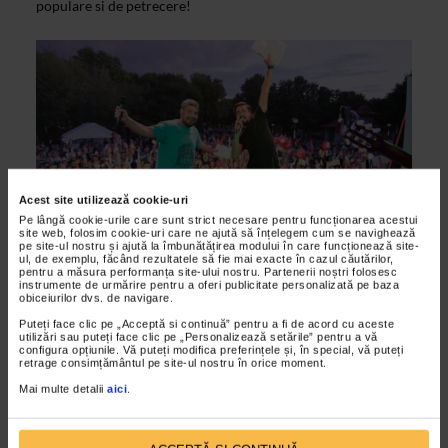
populare si de petrecere!
Acest site utilizează cookie-uri
Pe lângă cookie-urile care sunt strict necesare pentru funcționarea acestui
site web, folosim cookie-uri care ne ajută să înțelegem cum se navighează
pe site-ul nostru și ajută la îmbunătățirea modului în care funcționează site-
ul, de exemplu, făcând rezultatele să fie mai exacte în cazul căutărilor,
ALTE MATERIALE
pentru a măsura performanța site-ului nostru. Partenerii noștri folosesc
instrumente de urmărire pentru a oferi publicitate personalizată pe baza
CATENA a umplut Oraselul Copiilor la
obiceiurilor dvs. de navigare.
FESTIVALUL INIMII!
Puteți face clic pe „Acceptă si continuă” pentru a fi de acord cu aceste
utilizări sau puteți face clic pe „Personalizează setările” pentru a vă
24/09/2017
configura opțiunile. Vă puteți modifica preferințele și, în special, vă puteți
retrage consimțământul pe site-ul nostru în orice moment.
FESTIVALUL INIMII CATENA continua cu VEDETE una si
Mai multe detalii
aici
.
una!Un weekend plin de muzica, dans, distractie si voie buna,
cu vedete, premii, concursuri, karaoke, tombola...