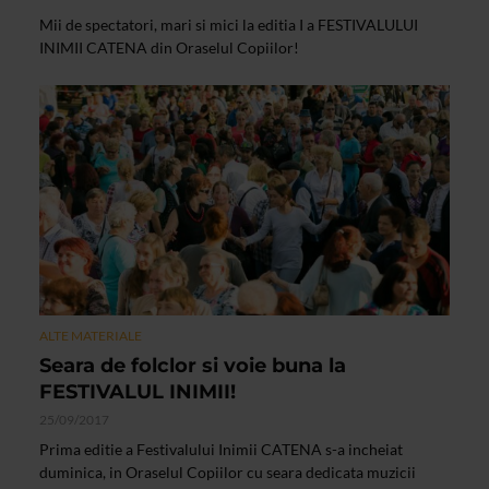
Mii de spectatori, mari si mici la editia I a FESTIVALULUI
INIMII CATENA din Oraselul Copiilor!
ALTE MATERIALE
Seara de folclor si voie buna la
FESTIVALUL INIMII!
25/09/2017
Prima editie a Festivalului Inimii CATENA s-a incheiat
duminica, in Oraselul Copiilor cu seara dedicata muzicii