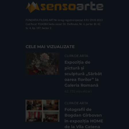
FUNDATIA FILDAS ART
Nr inreg registrul special: 4 PJ/ 29.01.2013
Cod fiscal: 9164384
Sediu social: Str. Delfinului, Nr. 6, parter Bl. 42,
Sc. 4, Ap. 197, Sector 2
CELE MAI VIZUALIZATE
CLIPA DE ARTA
Expoziția de
pictură și
sculptură „Sărbăt
oarea florilor” la
Galeria Romană
62.732 vizualizari
CLIPA DE ARTA
Fotografii de
Bogdan Gîrbovan
în expoziția HOME
de la Vila Catena