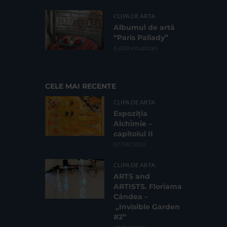
CLIPA DE ARTA
Albumul de artă
“Paris Pallady”
6.600 vizualizari
CELE MAI RECENTE
CLIPA DE ARTA
Expoziția
Alchimie –
capitolul II
07/08/2026
CLIPA DE ARTA
ARTS and
ARTISTS. Floriama
Cândea –
„Invisible Garden
#2”