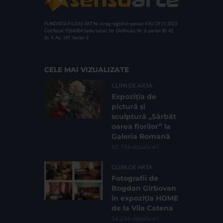
FUNDATIA FILDAS ART
Nr inreg registrul special: 4 PJ/ 29.01.2013
Cod fiscal: 9164384
Sediu social: Str. Delfinului, Nr. 6, parter Bl. 42,
Sc. 4, Ap. 197, Sector 2
CELE MAI VIZUALIZATE
CLIPA DE ARTA
Expoziția de
pictură și
sculptură „Sărbăt
oarea florilor” la
Galeria Romană
62.734 vizualizari
CLIPA DE ARTA
Fotografii de
Bogdan Gîrbovan
în expoziția HOME
de la Vila Catena
16.216 vizualizari