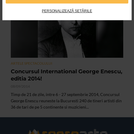
VIDEO
PERSONALIZEAZĂ SETĂRILE
ARTELE SPECTACOLULUI
Concursul International George Enescu,
editia 2014!
08/09/2014
Timp de 21 de zile, intre 6 - 27 septembrie 2014, Concursul
George Enescu reuneste la Bucuresti 240 de tineri artisti din
36 de tari de pe 5 continente si muzicieni...