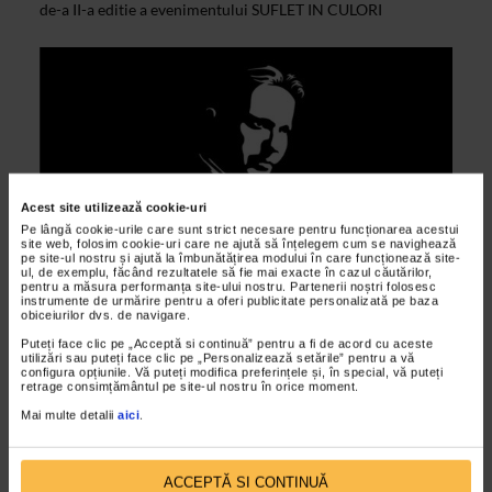
de-a II-a editie a evenimentului SUFLET IN CULORI
Acest site utilizează cookie-uri
Pe lângă cookie-urile care sunt strict necesare pentru funcționarea acestui
site web, folosim cookie-uri care ne ajută să înțelegem cum se navighează
pe site-ul nostru și ajută la îmbunătățirea modului în care funcționează site-
ul, de exemplu, făcând rezultatele să fie mai exacte în cazul căutărilor,
pentru a măsura performanța site-ului nostru. Partenerii noștri folosesc
ALTE MATERIALE
instrumente de urmărire pentru a oferi publicitate personalizată pe baza
obiceiurilor dvs. de navigare.
Largim scena Ateneul Roman
Puteți face clic pe „Acceptă si continuă” pentru a fi de acord cu aceste
16/09/2014
utilizări sau puteți face clic pe „Personalizează setările” pentru a vă
configura opțiunile. Vă puteți modifica preferințele și, în special, vă puteți
Largim scena Ateneul Roman: concertele si recitalurile din
retrage consimțământul pe site-ul nostru în orice moment.
Concursul Enescu vor putea fi ascultate gratuit si pe un
Mai multe detalii
aici
.
ecran amplasat chiar în fața Ateneului!Din 16...
ACCEPTĂ SI CONTINUĂ