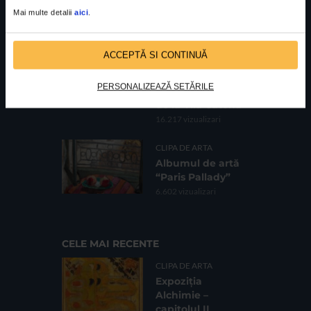
Galeria Romană
Mai multe detalii
aici
.
62.735 vizualizari
CLIPA DE ARTA
ACCEPTĂ SI CONTINUĂ
Fotografii de
Bogdan Gîrbovan
PERSONALIZEAZĂ SETĂRILE
în expoziția HOME
de la Vila Catena
16.217 vizualizari
CLIPA DE ARTA
Albumul de artă
“Paris Pallady”
6.602 vizualizari
CELE MAI RECENTE
CLIPA DE ARTA
Expoziția
Alchimie –
capitolul II