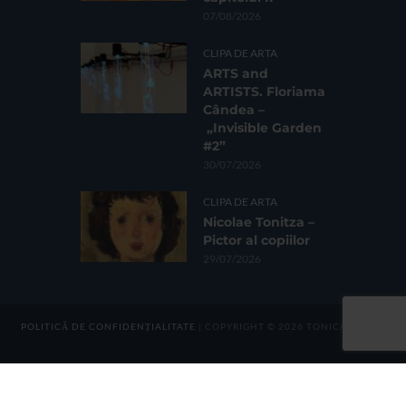
07/08/2026
CLIPA DE ARTA
ARTS and
ARTISTS. Floriama
Cândea –
„Invisible Garden
#2”
30/07/2026
CLIPA DE ARTA
Nicolae Tonitza –
Pictor al copiilor
29/07/2026
POLITICĂ DE CONFIDENȚIALITATE
| COPYRIGHT © 2026 TONICA GROUP