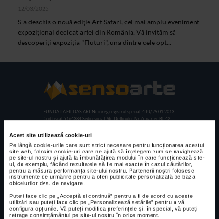
12/03/2025
S-a deschis o nouă ediţie Art Safari, cel mai amplu eveniment
expoziţional dedicat artei din România. Vă invităm să
descoperiţi expoziţia "Fluturi", una dintre cele opt...
FUNDATIA FILDAS ART
Nr inreg registrul special: 4 PJ/ 29.01.2013
Cod fiscal: 9164384
Sediu social: Str. Delfinului, Nr. 6, parter Bl. 42,
Sc. 4, Ap. 197, Sector 2
Acest site utilizează cookie-uri
Pe lângă cookie-urile care sunt strict necesare pentru funcționarea acestui
site web, folosim cookie-uri care ne ajută să înțelegem cum se navighează
CELE MAI VIZUALIZATE
pe site-ul nostru și ajută la îmbunătățirea modului în care funcționează site-
ul, de exemplu, făcând rezultatele să fie mai exacte în cazul căutărilor,
pentru a măsura performanța site-ului nostru. Partenerii noștri folosesc
CLIPA DE ARTA
instrumente de urmărire pentru a oferi publicitate personalizată pe baza
Expoziția de
obiceiurilor dvs. de navigare.
pictură și
Puteți face clic pe „Acceptă si continuă” pentru a fi de acord cu aceste
sculptură „Sărbăt
utilizări sau puteți face clic pe „Personalizează setările” pentru a vă
configura opțiunile. Vă puteți modifica preferințele și, în special, vă puteți
oarea florilor” la
retrage consimțământul pe site-ul nostru în orice moment.