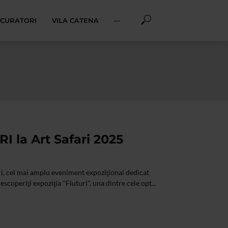
I CURATORI
VILA CATENA
···
I la Art Safari 2025
ari, cel mai amplu eveniment expoziţional dedicat
scoperiţi expoziţia "Fluturi", una dintre cele opt...