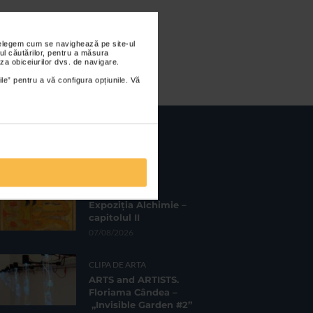
nțelegem cum se navighează pe site-ul
ul căutărilor, pentru a măsura
za obiceiurilor dvs. de navigare.
ile” pentru a vă configura opțiunile. Vă
CELE MAI RECENTE
CLIPA DE ARTA
Expoziția Alchimie –
capitolul II
07/08/2026
CLIPA DE ARTA
ARTS and ARTISTS.
Floriama Cândea –
„Invisible Garden #2”