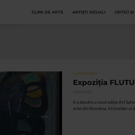
CLIPA DE ARTĂ
ARTIȘTI VIZUALI
CRITICI Ș
CLIPA DE ARTA
Expoziţia FLUTUR
12/03/2025
S-a deschis o nouă ediţie Art Saf
artei din România. Vă invităm să de