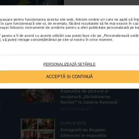
necesare pentru funcționarea acestui site web, folosim cookie-uri care ne ajută să î
 în care funcționează site-ul, de exemplu, făcând rezultatele să fie mai exacte în caz
 noștri folosesc instrumente de urmărire pentru a oferi publicitate personalizată pe ba
 pentru a fi de acord cu aceste utilizări sau puteți face clic pe „Personalizează setăr
ial, vă puteți retrage consimțământul pe site-ul nostru în orice moment.
PERSONALIZEAZĂ SETĂRILE
CELE MAI VIZUALIZATE
ACCEPTĂ SI CONTINUĂ
CLIPA DE ARTA
Expoziția de pictură și
sculptură „Sărbătoarea
florilor” la Galeria Romană
62.735 vizualizari
CLIPA DE ARTA
Fotografii de Bogdan
Gîrbovan în expoziția