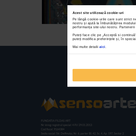
Acest site utilizează cookie-uri
Pe lângă cookie-urile care sunt strict 
nostru și ajută la îmbunătățirea modului
performanța site-ului nostru. Partenerii
Puteți face clic pe „Acceptă si continuă”
puteți modifica preferințele și, în spec
Mai multe detalii
aici
.
FUNDATIA FILDAS ART
Nr inreg registrul special: 4 PJ/ 29.01.2013
Cod fiscal: 9164384
Sediu social: Str. Delfinului, Nr. 6, parter Bl. 42, Sc. 4, Ap. 197, Sector 2