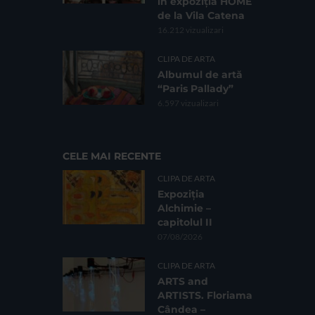
în expoziția HOME
de la Vila Catena
16.212 vizualizari
CLIPA DE ARTA
Albumul de artă
“Paris Pallady”
6.597 vizualizari
CELE MAI RECENTE
CLIPA DE ARTA
Expoziția
Alchimie –
capitolul II
07/08/2026
CLIPA DE ARTA
ARTS and
ARTISTS. Floriama
Cândea –