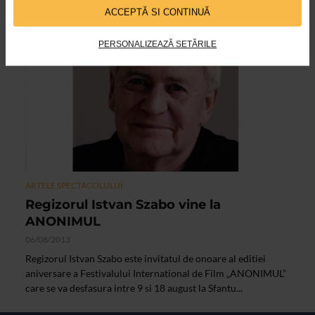
ACCEPTĂ SI CONTINUĂ
PERSONALIZEAZĂ SETĂRILE
ARTELE SPECTACOLULUI
Regizorul Istvan Szabo vine la
ANONIMUL
06/08/2013
Regizorul Istvan Szabo este invitatul de onoare al editiei
aniversare a Festivalului International de Film „ANONIMUL”
care se va desfasura intre 9 si 18 august la Sfantu...