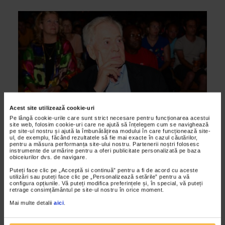
Acest site utilizează cookie-uri
Pe lângă cookie-urile care sunt strict necesare pentru funcționarea acestui
site web, folosim cookie-uri care ne ajută să înțelegem cum se navighează
ARTELE SPECTACOLULUI
pe site-ul nostru și ajută la îmbunătățirea modului în care funcționează site-
ul, de exemplu, făcând rezultatele să fie mai exacte în cazul căutărilor,
Regizorul Istvan Szabo si filmul The
pentru a măsura performanța site-ului nostru. Partenerii noștri folosesc
Grandmaster au deschis oficial cea de-a
instrumente de urmărire pentru a oferi publicitate personalizată pe baza
obiceiurilor dvs. de navigare.
X-a editie a Festivalului International de
Puteți face clic pe „Acceptă si continuă” pentru a fi de acord cu aceste
Film Independent ANONIMUL
utilizări sau puteți face clic pe „Personalizează setările” pentru a vă
configura opțiunile. Vă puteți modifica preferințele și, în special, vă puteți
13/08/2013
retrage consimțământul pe site-ul nostru în orice moment.
Invitatul de onoare al editiei aniversare care a debutat pe 9
Mai multe detalii
aici
.
august, regizorul Istvan Szabo a fost distins cu ocazia Galei de
Deschidere cu Trofeul ANONIMUL 10 pentru...