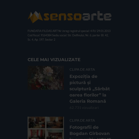
FUNDATIA FILDAS ART
Nr inreg registrul special: 4 PJ/ 29.01.2013
Cod fiscal: 9164384
Sediu social: Str. Delfinului, Nr. 6, parter Bl. 42,
Sc. 4, Ap. 197, Sector 2
CELE MAI VIZUALIZATE
CLIPA DE ARTA
Expoziția de
pictură și
sculptură „Sărbăt
oarea florilor” la
Galeria Romană
62.731 vizualizari
CLIPA DE ARTA
Fotografii de
Bogdan Gîrbovan