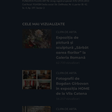
FUNDATIA FILDAS ART
Nr inreg registrul special: 4 PJ/ 29.01.2013
Cod fiscal: 9164384
Sediu social: Str. Delfinului, Nr. 6, parter Bl. 42,
Sc. 4, Ap. 197, Sector 2
CELE MAI VIZUALIZATE
CLIPA DE ARTA
Expoziția de
pictură și
sculptură „Sărbăt
oarea florilor” la
Galeria Romană
62.735 vizualizari
CLIPA DE ARTA
Fotografii de
Bogdan Gîrbovan
în expoziția HOME
de la Vila Catena
16.217 vizualizari
CLIPA DE ARTA