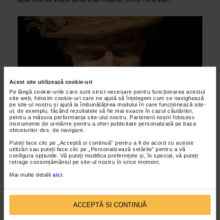
Acest site utilizează cookie-uri
Pe lângă cookie-urile care sunt strict necesare pentru funcționarea acestui
site web, folosim cookie-uri care ne ajută să înțelegem cum se navighează
pe site-ul nostru și ajută la îmbunătățirea modului în care funcționează site-
ul, de exemplu, făcând rezultatele să fie mai exacte în cazul căutărilor,
pentru a măsura performanța site-ului nostru. Partenerii noștri folosesc
instrumente de urmărire pentru a oferi publicitate personalizată pe baza
ALTE MATERIALE
obiceiurilor dvs. de navigare.
„Ce zile frumoase” de Samuel Beckett
Puteți face clic pe „Acceptă si continuă” pentru a fi de acord cu aceste
utilizări sau puteți face clic pe „Personalizează setările” pentru a vă
10/11/2014
configura opțiunile. Vă puteți modifica preferințele și, în special, vă puteți
retrage consimțământul pe site-ul nostru în orice moment.
Miercuri, 12 noiembrie ora 19.00, Teatrul UNTEATRU şi
Mai multe detalii
aici
.
Palatul Suţu vă invită la spectacolul: „Ce zile frumoase” de
Samuel Beckett, regia Sânziana Stoican, cu Sabrina...
ACCEPTĂ SI CONTINUĂ