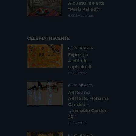
Albumul de artă
“Paris Pallady”
6.602 vizualizari
CELE MAI RECENTE
CLIPA DE ARTA
Expoziția
Alchimie –
capitolul II
07/08/2026
CLIPA DE ARTA
ARTS and
ARTISTS. Floriama
Cândea –
„Invisible Garden
#2”
30/07/2026
CLIPA DE ARTA