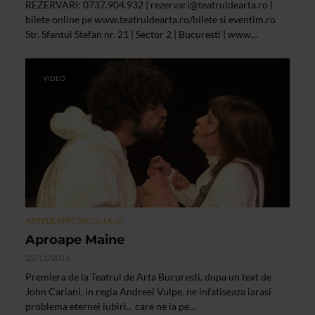
REZERVARI: 0737.904.932 |
rezervari@teatruldearta.ro
|
bilete online pe www.teatruldearta.ro/bilete si eventim.ro
Str. Sfantul Stefan nr. 21 | Sector 2 | Bucuresti | www...
VIDEO
ARTELE SPECTACOLULUI
Aproape Maine
25/11/2014
Premiera de la Teatrul de Arta Bucuresti, dupa un text de
John Cariani, in regia Andreei Vulpe, ne infatiseaza iarasi
problema eternei iubiri... care ne ia pe...