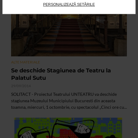
PERSONALIZEAZĂ SETĂRILE
ALTE MATERIALE
Se deschide Stagiunea de Teatru la
Palatul Sutu
29/09/2014
SOLITACT - Proiectul Teatrului UNTEATRU va deschide
stagiunea Muzeului Municipiului Bucuresti din aceasta
toamna, miercuri, 1 octombrie, cu spectacolul „Cinci ore cu...