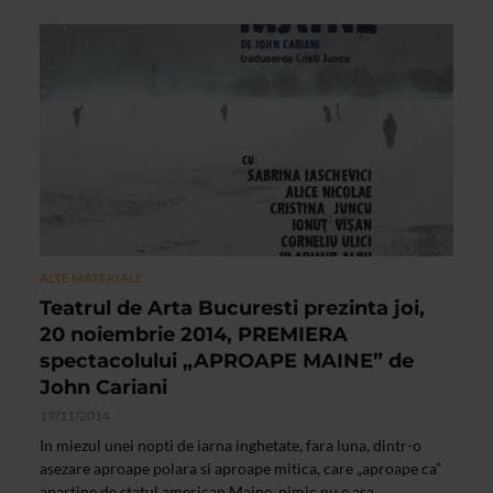
ALTE MATERIALE
Teatrul de Arta Bucuresti prezinta joi,
20 noiembrie 2014, PREMIERA
spectacolului „APROAPE MAINE” de
John Cariani
19/11/2014
In miezul unei nopti de iarna inghetate, fara luna, dintr-o
asezare aproape polara si aproape mitica, care „aproape ca”
apartine de statul american Maine, nimic nu e asa...