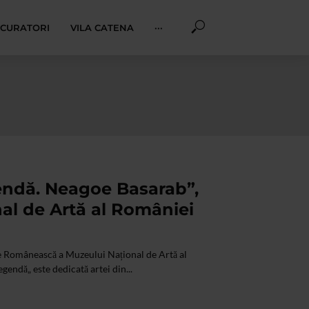
I CURATORI
VILA CATENA
···
endă. Neagoe Basarab”,
al de Artă al României
e Românească a Muzeului Național de Artă al
gendă„ este dedicată artei din...