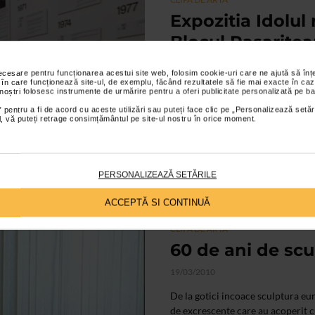
Expozitia Idolu
Blocul Rasarite
25/10/2021
necesare pentru funcționarea acestui site web, folosim cookie-uri care ne ajută să î
 în care funcționează site-ul, de exemplu, făcând rezultatele să fie mai exacte în caz
Expozitia "Idolul modern. Henry 
 noștri folosesc instrumente de urmărire pentru a oferi publicitate personalizată pe ba
National de Arta al Romaniei, prez
 pentru a fi de acord cu aceste utilizări sau puteți face clic pe „Personalizează setăr
ial, vă puteți retrage consimțământul pe site-ul nostru în orice moment.
PERSONALIZEAZĂ SETĂRILE
ACCEPTĂ SI CONTINUĂ
CLIPA DE ARTA
60 de ani de scu
19/03/2010
De la gotici incoace sculptura eur
de excrescente care au acoperit cu