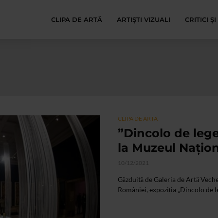
CLIPA DE ARTĂ
ARTIȘTI VIZUALI
CRITICI Ș
CLIPA DE ARTA
”Dincolo de leg
la Muzeul Națion
10/12/2021
Găzduită de Galeria de Artă Vech
României, expoziția „Dincolo de le