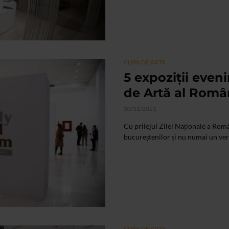
CLIPA DE ARTA
5 expoziții even
de Artă al Româ
30/11/2021
Cu prilejul Zilei Naționale a Rom
bucureștenilor și nu numai un verit
CLIPA DE ARTA