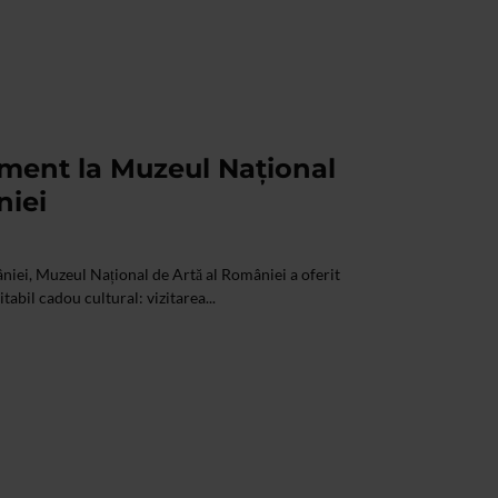
iment la Muzeul Național
niei
âniei, Muzeul Național de Artă al României a oferit
abil cadou cultural: vizitarea...