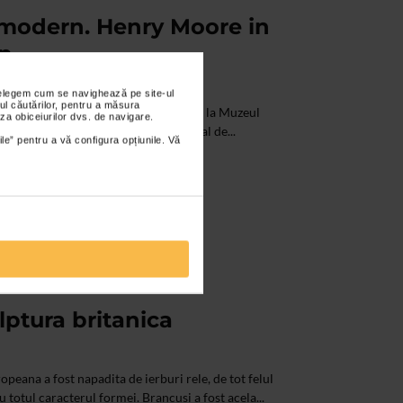
l modern. Henry Moore in
an
nțelegem cum se navighează pe site-ul
ul căutărilor, pentru a măsura
Moore in Blocul Rasaritean" deschisa la Muzeul
za obiceiurilor dvs. de navigare.
inta un proiect colectiv transnational de...
ile” pentru a vă configura opțiunile. Vă
lptura britanica
opeana a fost napadita de ierburi rele, de tot felul
 totul caracterul formei. Brancusi a fost acela...