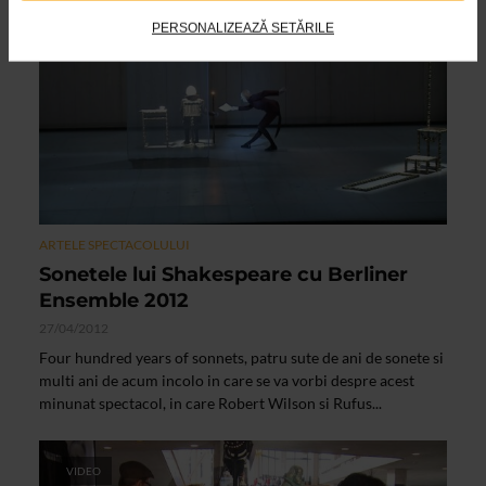
VIDEO
PERSONALIZEAZĂ SETĂRILE
ARTELE SPECTACOLULUI
Sonetele lui Shakespeare cu Berliner
Ensemble 2012
27/04/2012
Four hundred years of sonnets, patru sute de ani de sonete si
multi ani de acum incolo in care se va vorbi despre acest
minunat spectacol, in care Robert Wilson si Rufus...
VIDEO