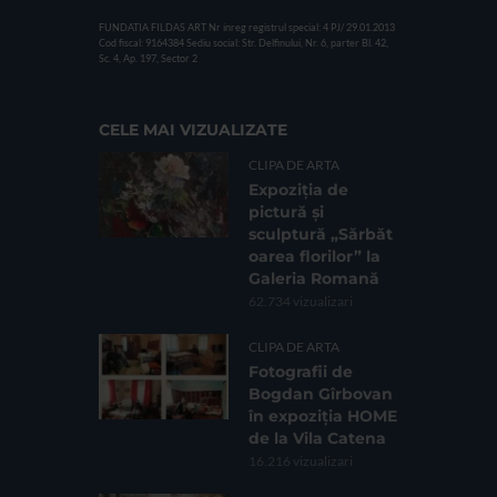
FUNDATIA FILDAS ART
Nr inreg registrul special: 4 PJ/ 29.01.2013
Cod fiscal: 9164384
Sediu social: Str. Delfinului, Nr. 6, parter Bl. 42,
Sc. 4, Ap. 197, Sector 2
CELE MAI VIZUALIZATE
CLIPA DE ARTA
Expoziția de
pictură și
sculptură „Sărbăt
oarea florilor” la
Galeria Romană
62.734 vizualizari
CLIPA DE ARTA
Fotografii de
Bogdan Gîrbovan
în expoziția HOME
de la Vila Catena
16.216 vizualizari