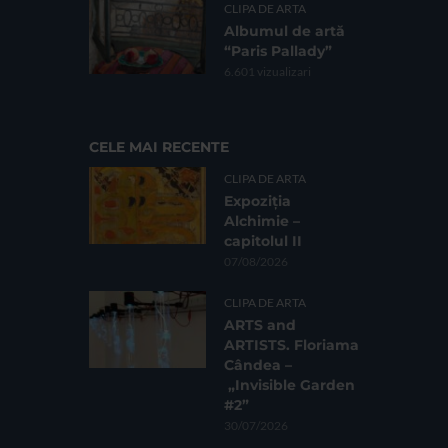
CLIPA DE ARTA
Albumul de artă
“Paris Pallady”
6.601 vizualizari
CELE MAI RECENTE
CLIPA DE ARTA
Expoziția
Alchimie –
capitolul II
07/08/2026
CLIPA DE ARTA
ARTS and
ARTISTS. Floriama
Cândea –
„Invisible Garden
#2”
30/07/2026