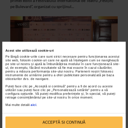
primei editii a Festivalului International de Teatru „Fest(in)
pe Bulevard”, organizat cu sprijinul...
VIDEO
Acest site utilizează cookie-uri
Pe lângă cookie-urile care sunt strict necesare pentru funcționarea acestui
site web, folosim cookie-uri care ne ajută să înțelegem cum se navighează
pe site-ul nostru și ajută la îmbunătățirea modului în care funcționează site-
ul, de exemplu, făcând rezultatele să fie mai exacte în cazul căutărilor,
pentru a măsura performanța site-ului nostru. Partenerii noștri folosesc
instrumente de urmărire pentru a oferi publicitate personalizată pe baza
obiceiurilor dvs. de navigare.
ARTELE SPECTACOLULUI
Puteți face clic pe „Acceptă si continuă” pentru a fi de acord cu aceste
Fest(in) pe Bulevard la Nottara
utilizări sau puteți face clic pe „Personalizează setările” pentru a vă
configura opțiunile. Vă puteți modifica preferințele și, în special, vă puteți
03/10/2013
retrage consimțământul pe site-ul nostru în orice moment.
Teatrul Nottara a anuntat cu ocazia unei conferinte de presa
Mai multe detalii
aici
.
deschiderea oficiala a primei editii a Festivalului
International de Teatru „Fest(in) pe Bulevard”...
ACCEPTĂ SI CONTINUĂ