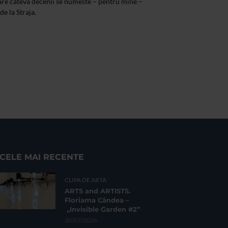
are cateva decenii se numeste – pentru mine –
e la Straja.
CELE MAI RECENTE
CLIPA DE ARTA
ARTS and ARTISTS.
Floriama Cândea –
„Invisible Garden #2”
30/07/2026