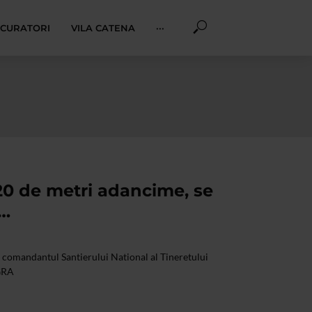
I CURATORI
VILA CATENA
···
20 de metri adancime, se
j…
mandantul Santierului National al Tineretului
GRA