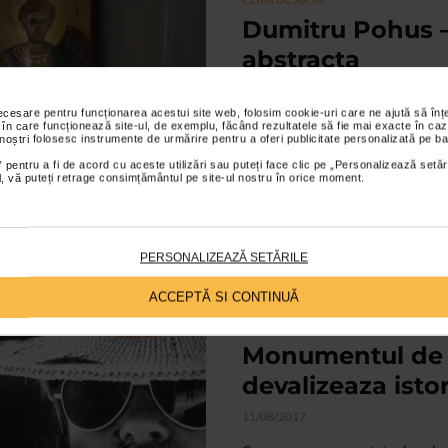
Dumitru Pohus –
abstracta
15/07/2019
necesare pentru funcționarea acestui site web, folosim cookie-uri care ne ajută să î
INTERVIU CU DUMITRU POHUS,
 în care funcționează site-ul, de exemplu, făcând rezultatele să fie mai exacte în caz
 noștri folosesc instrumente de urmărire pentru a oferi publicitate personalizată pe ba
Eu lucram la Comitetul Central la
scop sa ma ocup de...
 pentru a fi de acord cu aceste utilizări sau puteți face clic pe „Personalizează setăr
ial, vă puteți retrage consimțământul pe site-ul nostru în orice moment.
PERSONALIZEAZĂ SETĂRILE
ACCEPTĂ SI CONTINUĂ
CLIPA DE ARTA
Monumentul de la
devalizeaza isto
11/08/2017