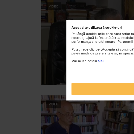
VIDEO
Acest site utilizează cookie-uri
Pe lângă cookie-urile care sunt strict 
nostru și ajută la îmbunătățirea modului
performanța site-ului nostru. Partenerii
Puteți face clic pe „Acceptă si continuă”
puteți modifica preferințele și, în spec
Mai multe detalii
aici
.
VIDEO