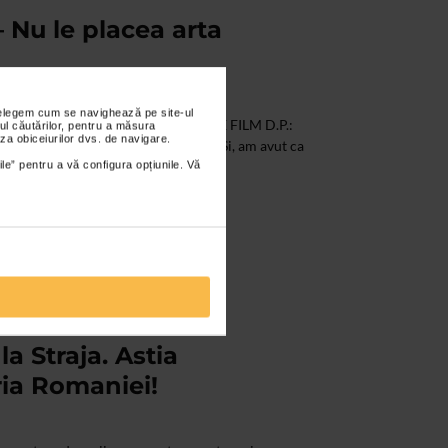
 Nu le placea arta
nțelegem cum se navighează pe site-ul
 PRODUCATOR INDEPENDENT DE FILM D.P.:
ul căutărilor, pentru a măsura
za obiceiurilor dvs. de navigare.
 Sectorul Cultural. Eram instructor. Si, am avut ca
ile” pentru a vă configura opțiunile. Vă
 Straja. Astia
ria Romaniei!