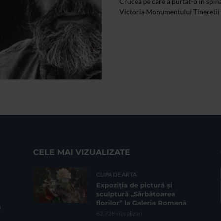
Crucea pe care a purtat-o in spin
Victoria Monumentului Tineretii d
CELE MAI VIZUALIZATE
CLIPA DE ARTA
Expoziția de pictură și
sculptură „Sărbătoarea
florilor” la Galeria Romană
62.728 vizualizari