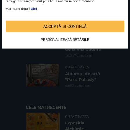
oarea florilor” la
retrage consimțământul pe site-ul nostru în orice moment.
Galeria Romană
Mai multe detalii
aici
.
62.735 vizualizari
CLIPA DE ARTA
ACCEPTĂ SI CONTINUĂ
Fotografii de
Bogdan Gîrbovan
PERSONALIZEAZĂ SETĂRILE
în expoziția HOME
de la Vila Catena
16.217 vizualizari
CLIPA DE ARTA
Albumul de artă
“Paris Pallady”
6.602 vizualizari
CELE MAI RECENTE
CLIPA DE ARTA
Expoziția
Alchimie –