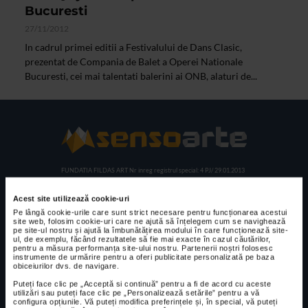
Bucuresti
27/11/2012
In cadrul primei editii a Festivalului de Dans Clasic,
prezentat de Compania de Balet a Operei Nationale
Bucuresti, cei mai talentati balerini ai ONB, alaturi de...
FUNDATIA FILDAS ART
Nr inreg registrul special: 4 PJ/ 29.01.2013
Cod fiscal: 9164384
Sediu social: Str. Delfinului, Nr. 6, parter Bl. 42,
Sc. 4, Ap. 197, Sector 2
Acest site utilizează cookie-uri
Pe lângă cookie-urile care sunt strict necesare pentru funcționarea acestui
site web, folosim cookie-uri care ne ajută să înțelegem cum se navighează
pe site-ul nostru și ajută la îmbunătățirea modului în care funcționează site-
CELE MAI VIZUALIZATE
ul, de exemplu, făcând rezultatele să fie mai exacte în cazul căutărilor,
pentru a măsura performanța site-ului nostru. Partenerii noștri folosesc
CLIPA DE ARTA
instrumente de urmărire pentru a oferi publicitate personalizată pe baza
obiceiurilor dvs. de navigare.
Expoziția de
pictură și
Puteți face clic pe „Acceptă si continuă” pentru a fi de acord cu aceste
utilizări sau puteți face clic pe „Personalizează setările” pentru a vă
sculptură „Sărbăt
configura opțiunile. Vă puteți modifica preferințele și, în special, vă puteți