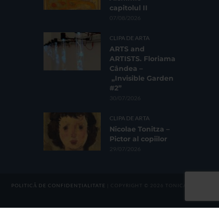
capitolul II
07/08/2026
CLIPA DE ARTA
ARTS and
ARTISTS. Floriama
Cândea –
„Invisible Garden
#2”
30/07/2026
CLIPA DE ARTA
Nicolae Tonitza –
Pictor al copiilor
29/07/2026
POLITICĂ DE CONFIDENȚIALITATE
| COPYRIGHT © 2026 TONICA GROUP