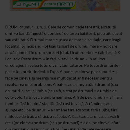
DRUM, drumuri, s. n. 1. Cale de comunicație terestră, alcătuită
dintr-o bandă îngustă și continuă de teren bătătorit, pietruit, pavat
sau asfaltat. ◊ Drumul mare = șosea de mare circulație, care leagă
localități principale. Hoț (sau tâlhar) de drumul mare = hoț care
atacă oamenii în drum spre a-i jefui. Drum-de-fier = cale ferată. ◊
Loc. adv. Peste drum = în față, vizavi. În drum = în mijlocul
circulației; în calea tuturor; în văzul tuturor. Pe toate drumurile =
peste tot, pretutindeni. ◊ Expr. A pune pe cineva pe drumuri = a
face pe cineva să meargă mai mult decât ar fi necesar pentru
rezolvarea unei probleme. A bate (sau a ține, a păzi) drumul (sau
drumurile) sau a umbla (sau a fi, a sta) pe drumuri = a umbla de
colo-colo, fără rost, a umbla haimana. A fi de pe drumuri = a fi fără
familie, fără locuință stabilă, fără rost în viață. A rămâne (sau a
ajunge etc.) pe drumuri = a rămâne fără adăpost, fără slujbă, fără
mijloace de trai; a sărăci, a scăpata. A lăsa (sau a arunca, a azvârli
etc.) (pe cineva) pe drum (sau pe drumuri) = a da (pe cineva) afară
din casă sau din serviciu; a lipsi (pe cineva) de cele necesare