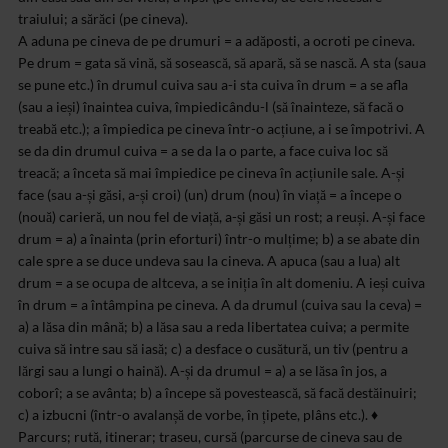
traiului; a sărăci (pe cineva).
A aduna pe cineva de pe drumuri = a adăposti, a ocroti pe cineva.
Pe drum = gata să vină, să sosească, să apară, să se nască. A sta (saua
se pune etc.) în drumul cuiva sau a-i sta cuiva în drum = a se afla
(sau a ieși) înaintea cuiva, împiedicându-l (să înainteze, să facă o
treabă etc.); a împiedica pe cineva într-o acțiune, a i se împotrivi. A
se da din drumul cuiva = a se da la o parte, a face cuiva loc să
treacă; a înceta să mai împiedice pe cineva în acțiunile sale. A-și
face (sau a-și găsi, a-și croi) (un) drum (nou) în viață = a începe o
(nouă) carieră, un nou fel de viață, a-și găsi un rost; a reuși. A-și face
drum = a) a înainta (prin eforturi) într-o mulțime; b) a se abate din
cale spre a se duce undeva sau la cineva. A apuca (sau a lua) alt
drum = a se ocupa de altceva, a se iniția în alt domeniu. A ieși cuiva
în drum = a întâmpina pe cineva. A da drumul (cuiva sau la ceva) =
a) a lăsa din mână; b) a lăsa sau a reda libertatea cuiva; a permite
cuiva să intre sau să iasă; c) a desface o cusătură, un tiv (pentru a
lărgi sau a lungi o haină). A-și da drumul = a) a se lăsa în jos, a
coborî; a se avânta; b) a începe să povestească, să facă destăinuiri;
c) a izbucni (într-o avalanșă de vorbe, în țipete, plâns etc.). ♦
Parcurs; rută, itinerar; traseu, cursă (parcurse de cineva sau de