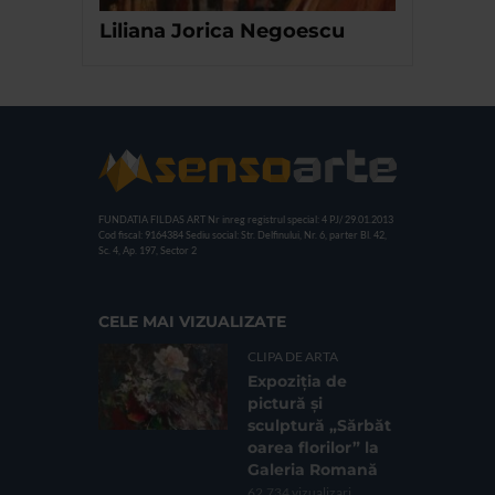
Liliana Jorica Negoescu
FUNDATIA FILDAS ART
Nr inreg registrul special: 4 PJ/ 29.01.2013
Cod fiscal: 9164384
Sediu social: Str. Delfinului, Nr. 6, parter Bl. 42,
Sc. 4, Ap. 197, Sector 2
CELE MAI VIZUALIZATE
CLIPA DE ARTA
Expoziția de
pictură și
sculptură „Sărbăt
oarea florilor” la
Galeria Romană
62.734 vizualizari