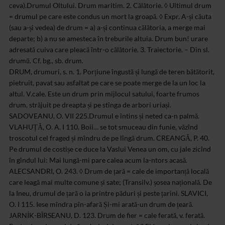
ceva).Drumul Oltului. Drum maritim. 2. Călătorie. ◊ Ultimul drum
= drumul pe care este condus un mort la groapă. ◊ Expr. A-și căuta
(sau a-și vedea) de drum = a) a-și continua călătoria, a merge mai
departe; b) a nu se amesteca în treburile altuia. Drum bun! urare
adresată cuiva care pleacă într-o călătorie. 3. Traiectorie. – Din sl.
drumŭ. Cf. bg., sb. drum.
DRUM, drumuri, s. n. 1. Porțiune îngustă și lungă de teren bătătorit, pietruit, pavat sau asfaltat pe care se poate merge de la un loc la altul. V.cale. Este un drum prin mijlocul satului, foarte frumos drum, străjuit pe dreapta și pe stînga de arbori uriași. SADOVEANU, O. VII 225.Drumul e întins și neted ca-n palmă. VLAHUȚĂ, O. A. I 110. Boii… se tot smuceau din funie, văzînd troscotul cel fraged și mîndru de pe lîngă drum. CREANGĂ, P. 40. Pe drumul de costișe ce duce la Vaslui Venea un om, cu jale zicînd în gîndul lui: Mai lungă-mi pare calea acum la-ntors acasă. ALECSANDRI, O. 243. ◊ Drum de țară = cale de importanță locală care leagă mai multe comune și sate; (Transilv.) șosea națională. De la Ineu, drumul de țară o ia printre păduri și peste țarini. SLAVICI, O. I 115. Iese mîndra pîn-afară Și-mi arată-un drum de țeară. JARNÍK-BÎRSEANU, D. 123. Drum de fier = cale ferată, v. ferată. Fost-ați cu drumul de fier, boieri d-voastră ? Ei ! apoi ce mai ziceți. ALECSANDRI, T. I 311.Drumul robilor = calea lactee, v. lactee. Dungă mare albicioasă de pe ceri, numită de învățați calea lactee, se cheamă în popor drumul robilor. ȘEZ. I 233. Crucea (sau răscrucea, furca, înfurcătura) drumului (sau drumurilor) = răspîntie. S-au apropiat una de alta cetele la-nfurcătura drumurilor. CARAGIALE, O. III 99. Drumul mare = șosea de mare circulație, care leagă localități principale, v. șosea națională.La fiecare crîșmă a drumului mare se oprește. SADOVEANU, O. VII 327. Sui la deal, cobor la vale, Este-o casă-n drumul mare. HODOȘ, P. P. 60. (Expr.) Hoț (sau tîlhar) de drumul mare = hoț care atacă oamenii în drum, spre a-i jefui. Din pricina lui frate-meu, o să mă fac tîlhar de drumul mare ! SADOVEANU, M. C. 17. Niște oameni buni-teferi… purtați cu jăndari, ca hoții de drumul mare. C. PETRESCU, R. DR. 168. ◊ Loc. adv. Peste drum = în față, vizavi. Acesta-i vestitul Ochilă… din sat de la Chitilă, peste drum de Nimerilă. CREANGĂ, P. 244. Treci la badea peste drum Să cercăm vinul de-i bun. JARNÍK-BÎRSEANU, D. 373. În drum = a) în mijlocul drumului; b) în calea drumeților. Cine-a făcut crîșma-n drum, N-a făcut-o de nebun. JARNÍK-BÎRSEANU, D. 385; c) fig. în văzul lumii. M-a prins de braț și m-a cuprins, Să mă sărute-n drum. COȘBUC, P. I 94. ◊ Expr. A merge (sau a călca) alăturea cu drumul = a se abate de la calea dreaptă, a călca strîmb, a fi necinstit. A pune (pe cineva) pe drumuri = a face (pe cineva) să alerge după diverse treburi, mai ales pe la autorități. A bate drumul (sau drumurile) sau a umbla (sau a fi, a sta) pe drumuri = a umbla de colo-colo, a fi mereu pe drum, a nu sta locului, a umbla fără rost, a umbla haimana.Am bătut din nou drumul la Șercaia. C. PETRESCU, S. 120. Au bătut două sâptămîni în șir drumul dintre Tîrgul Ocnei și satele din preajma Moineștilor. POPA, V. 255.Cucoșul… fugi de-acasă și umbla pe drumuri, bezmetec. CREANGĂ, P. 64. A ține (sau a păzi) drumul (sau drumurile) = a umbla fără rost, haimana. Nici asta nu se ia din drum = nu este ceva ușor de găsit, nu se găsește cu una cu două. Nu te pune în poară, măi omule, cu împăratul iadului; ci mai bine ia-ți bănișorii și caută-ți de nevoi… – Bun, zise Dănilă. Nici asta nu se ia din drum. CREANGĂ, P. 49. A fi de pe drumuri = a fi fără familie așezată, fără locuință stabilă, fără căpătîi. Fata nu-i de cele de pe drumuri, s-o luați numai așa, cum s-ar întîmpla. CREANGĂ, P. 262.A rămîne pe drumuri = a rămîne fără adăpost, sărac lipit pămîntului; ă rămîne orfan. A ajunge pe drumuri v. ajunge. A lăsa (sau a arunca, a zvîrli) pe cineva pe drum (sau pe drumuri) = a) a da (pe cineva) afară din casă. Vrei să ne-aprindem paie în cap ? Să ne zvîrlă baba pe drum ?CREANGĂ, P. 9; b) a lua cuiva totul, a sărăci pe cineva. Mă răpești și mă despoi, M-arunci pe drum să pier. COȘBUC, P. I 113. A aduna (pe cineva)de pe drumuri = a adăposti și a lua (pe cineva) sub ocrotire. Simigiului i se făcuse milă de ea și o adunase de pe drumuri. G. M. ZAMFIRESCU, M.D. I 134. Pe toate drumurile = peste tot. (În dativ, cu funcțiune de complement circumstanțial de loc) A se așterne drumului = a alerga din răsputeri, a alerga cu cea mai mare repeziciune. Alei, murgul meu voinic, Așterne-te drumului Ca și iarba cîmpului. ALECSANDRI, P. P. 74. Pe-aici (sau pe-aci, pe ici) ți-e drumul ! = (familiar, exclamativ și imperativ) pleacă ! șterge-o ! du-te ! cară-te ! Încălecă pe cal și pe ici ți-e drumul !ISPIRESCU, L. 30. Cînd te miri ce nu-i venea la socoteală, ie-ți, popa, desagii și toiagul și pe ici ți-e drumul. CREANGĂ, A. 135. Pe drum = gata să vină, să sosească, să apară, să se nască. Asculta… cu gîndurile la cei șapte copii și al optulea pe drum. C. PETRESCU, R. DR. 142. A-i sta sau a-i fi(cuiva) în drum = a-i sta (cuiva) în cale, a-i fi o piedică, a încurca (pe cineva) în treburi. A se da din drumul cuiva = a se da la o parte, a face cuiva loc să treacă; fig. a nu mai fi o piedică. A-și face sau a-și găsi, a-și croi (un) drum (nou) în viață = a începe o carieră, un nou fel de viață, a-și găsi un rost, a reuși, a ajunge la ceva. Să întindem mîna și altora, să-i ajutăm să-și facă un drum. C. PETRESCU, Î. II 167. A-și face (un) drum= a se abate, a-și face cale. Du-te, neică, și te-ntoarce Și mai fă-ți un drum încoace. BIBICESCU, P. P. 39. A apuca (sau a lua) alt drum = a merge în altă direcție; fig. a se ocupa de altceva, a se iniția în alt domeniu. Taică-său a știut să ia alt drum. DEMETRIUS, C. 9. A ieși (cuiva) în drum = a întîmpina (pe cineva). Ieși tu, mîndră-n drumul lui Și-i dă gură bietului. JARNÍK-BÎRSEANU, D. 113. A da drumul (cuiva sau la ceva) = a) a lăsa din mînă; a-i reda libertatea, a lăsa în libertate, a slobozi. Îl apucă de piept și-l scutură cu furie, apoi, îndurerat de privirea speriată a acestuia, îi dă drumul. DAVIDOGLU, M. 53. Vă poftesc să-mi dați drumul, ca să încalec în pripă și să mă duc spre miazănoapte. SADOVEANU, D. P. 34.Calului îi dete drumul să pască. ISPIRESCU, L. 7; b) a desface o cusătură, un tiv (pentru a lărgi sau a lungi o haină). Va trebui să-i dau drumul din umeri [surtucului]. DAVIDOGLU, M. 80; c) a permite (cuiva) să intre sau să iasă. Nu-i mai dă drumul pe poartă afară, de cînd cu întîmplarea cu streinul. C. PETRESCU, R. DR. 169. Acum cred că… mi-i da drumul să întru. CREANGĂ, P. 314; d) a pune în mișcare, a face să pornească. A dat drumul motorului; e) fig. (în trecut) a concedia (pe cineva), a scoate (pe cineva) din slujbă. A da (cuiva) drumul în lume = a da (cuiva) libertatea să plece, a lăsa (pe cineva) de capul lui, a nu mai ține din scurt. Lasă-mă, dă-mi drumu-n lumea mea, mi-i drag altul. SADOVEANU, O. A. I 211. Cînd mi-a dat tata drumul în lume, mi-a pus o legăturică în mînă. C. PETRESCU, R. DR. 256. A-și da drumul = a) a coborî, a se lăsa în jos, a se avînta. Își dă drumul din pom. ▭ Și-a dat drumul, cu dînsa pe-o altă lume, unde era un rai, și nu altăceva ! CREANGĂ, P. 94; b) fig. a se da pe față, a izbucni; c) a se porni la vorbă, la povestit, la destăinuiri. Și-a dat drumul conu Dumitrache ș-a povestit ba una, ba alta, pînă tîrziu.VLAHUȚĂ, la TDRG. A-și da drumul la gură (sau gurii) = a vorbi multe și de toate, a da pe față o taină. ◊ (Urmat de determinări în genitiv sau în acuzativ cu prepoziție, arată locul sau direcția spre care duce o cale) Luăm drumul spre Galați. ▭ Lung e drumul Clujului Dar mai lung al dorului. Pop. ♦ Potecă de trecere (printr-o grădină, printr-o fîneață etc.). Vecinii și-au făcut drum prin livadă. ♦ Parcurs, curs; rută, itinerar.Drumul Oltului. Drumul soarelui. ▭ Fata împăratului le spuse că este un neguțător, care a rătăcit drumul pe mare. ISPIRESCU, L. 24. Pe vremile acele… drumurile pe ape și pe uscat erau puțin cunoscute. CREANGĂ, P. 183. Drum la deal și drum la vale ! Îmi fac veacul tot pe cale.ALECSANDRI, P. P. 277. 2. Călătorie. O să aveți un drum minunat. SEBASTIAN, T. 126. Tot drumul n-am scos nici un cuvînt. SAHIA, N. 24. Ivan… pornește la drum cîntînd. CREANGĂ, P. 297. Lăpușneanul nu întîlnise nici o împedicare în drumul său. NEGRUZZI, S. I 142. Călătorului îi șade bine cu drumul. ◊ Drum drept = a) mers (sau călătorie) fără ocoluri, fără cotituri, în linie dreaptă; b) fig. comportare ireproșabilă. Foaie de drum v. foaie. (Fig.) Ultimul drum = drumul mortului, cînd este dus la locul de îngropare. ◊ Expr. A-și căuta (sau a-și vedea) de drum saua-și urma drumul sau a-și lua drumul înainte = a) a pleca, a merge mai departe, a-și continua calea. Las’ că stau cu el… Voi vedeți-vă de drum.DUMITRIU, N. 120. Se aruncă cu calul în apă, o trece înot… și apoi își ia drumul înainte. CREANGĂ, P. 237; b) fig. a nu se amesteca în treburile altuia. Mergi de-ți adă feciorul încoace. Iară de nu, caută-ți de drum și nu umbla cu gărgăunii în cap. CREANGĂ, P. 81. Drum bun ! = călătorie bună ! Se duc… și-n drum, pe unde trec, Cu plîns izvoarele-i petrec, Și plin de jale-n al său cînt « Drum bun » ti le zice codrul sfînt. NECULUȚĂ, Ț. D. 100. Pe Ben-Ardun N-ai să-l mai vezi în zbor nebun, Pe urma unui șoim ușor… Nu-i vei pofti: Drum bun ! COȘBUC, P. I 111. Privitorii, cu căciulile în mînă, îi urau drum bun. CREANGĂ, P. 307. (Familiar) A da răvaș de drum cuiva = a-l invita să plece, a-1 goni. ♦ (Mai ales la pl.) Alergătură, umblet mult încoace și încolo; cursă. Am de făcut multe drumuri în oraș. 3. Traiectorie. drum n., pl. urĭ (gr. dial. drúmos, ngr. și vgr. drómos, loc de alergare, de unde și alb. drom, vsl. drumŭ, bg. sîrb. drum. V. dîrmon, dromedar, ipo-, pro- și velo-drom). Cale, stradă: am ĭeșit la drum să văd ce e. Cale afară din oraș: pe drumu care duce la Vasluĭ. Călătorie: am făcut un drum lung. Hoțĭ de drumu mare, tîlharĭ vajnicĭ. Drum bătut, drum frecŭentat (șleah). Crucea drumuluĭ, răscruce, răspântie. A fi tot pe drumsaŭ drumurĭ, a fi continuŭ în călătorie. A rămînea pe drumurĭ, a rămînea muritor de foame. Caută-țĭ (orĭ vezi-țĭ) de drum! du-te și nu te interesa de alțiĭ. A da drumu 1), a lăsa liber: a da drumu lacrimilor; 2) a congedia din serviciŭ. A-țĭ da drumu în jos, a te lăsa în jos (pe funie orĭ aruncîndu-te). Lu