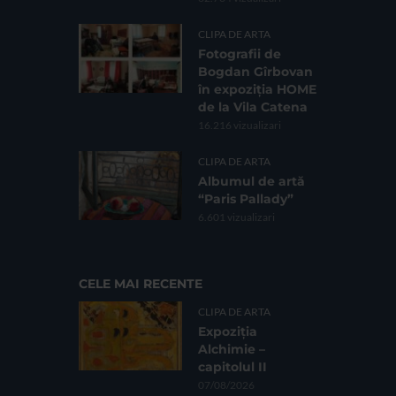
CLIPA DE ARTA
Fotografii de
Bogdan Gîrbovan
în expoziția HOME
de la Vila Catena
16.216 vizualizari
CLIPA DE ARTA
Albumul de artă
“Paris Pallady”
6.601 vizualizari
CELE MAI RECENTE
CLIPA DE ARTA
Expoziția
Alchimie –
capitolul II
07/08/2026