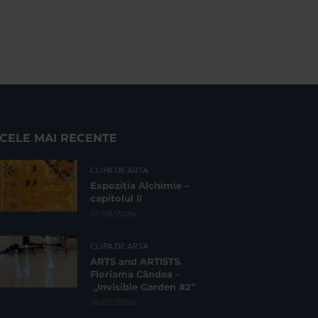
CELE MAI RECENTE
CLIPA DE ARTA
Expoziția Alchimie –
capitolul II
07/08/2026
CLIPA DE ARTA
ARTS and ARTISTS.
Floriama Cândea –
„Invisible Garden #2”
30/07/2026