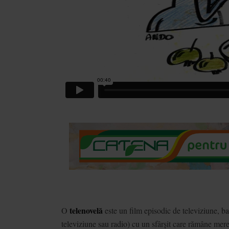
telenovelă
O
este un film episodic de televiziune, baz
televiziune sau radio) cu un sfârșit care rămâne mer