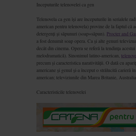
Inceputurile telenovelei ca gen
Telenovela ca gen își are începuturile în serialele 
american pentru telenovela) provine de la faptul că
detergenți și săpunuri (soap=săpun).
Procter and G
a fost denumit soap opera. Ca și alte genuri televizua
decât din cinema. Opera se referă la tendința acestui
melodramatică). Sinonimul latino-american,
telenov
precum și caracteristica narativității. O dată cu apariț
americane și genul și-a început o strălucită carieră 
american; televiziunile din Marea Britanie, Australia
Caracteristicile telenovelei