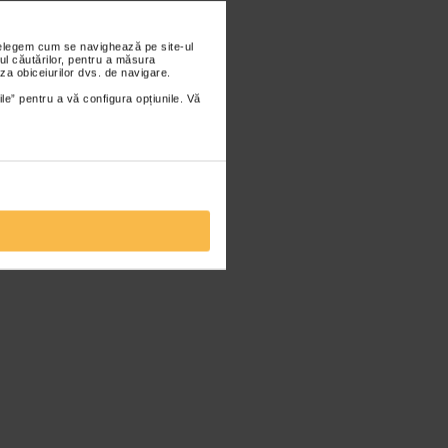
nțelegem cum se navighează pe site-ul
ul căutărilor, pentru a măsura
za obiceiurilor dvs. de navigare.
ile” pentru a vă configura opțiunile. Vă