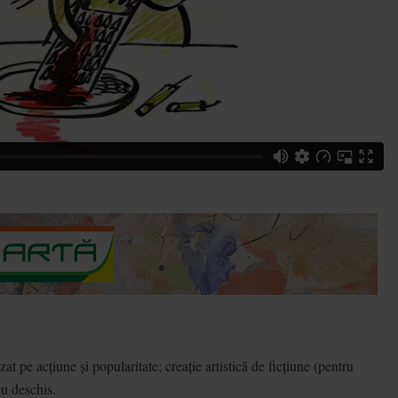
at pe acțiune și popularitate; creație artistică de ficțiune (pentru
eu deschis.