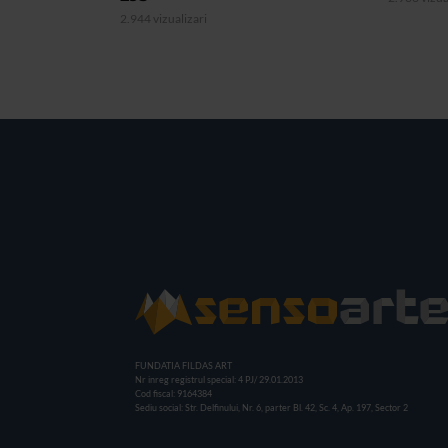
2.944 vizualizari
FUNDATIA FILDAS ART
Nr inreg registrul special: 4 PJ/ 29.01.2013
Cod fiscal: 9164384
Sediu social: Str. Delfinului, Nr. 6, parter Bl. 42, Sc. 4, Ap. 197, Sector 2