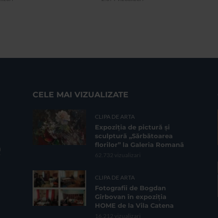
CELE MAI VIZUALIZATE
CLIPA DE ARTA
Expoziția de pictură și
sculptură „Sărbătoarea
florilor” la Galeria Romană
62.732 vizualizari
CLIPA DE ARTA
Fotografii de Bogdan
Gîrbovan în expoziția
HOME de la Vila Catena
16.212 vizualizari