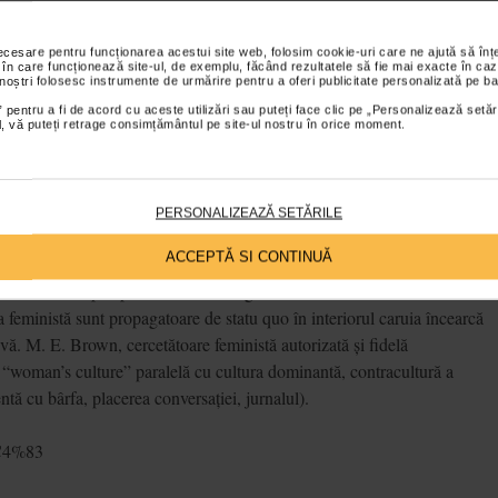
 vârf, (Dallas, Dynasty), fie în cursul zilei (
Tînăr și neliniștit
). Prime
rogramele TV, în contrast cu day time când telespectatorii sunt în
necesare pentru funcționarea acestui site web, folosim cookie-uri care ne ajută să î
 în care funcționează site-ul, de exemplu, făcând rezultatele să fie mai exacte în caz
ele telenovelelor sunt stereotipe: bastardul, orfana,
femeia ușoară
,
 noștri folosesc instrumente de urmărire pentru a oferi publicitate personalizată pe ba
. Spre deosebire de genurile ficționale masculine (film polițist, de
 pentru a fi de acord cu aceste utilizări sau puteți face clic pe „Personalizează setăr
ial, vă puteți retrage consimțământul pe site-ul nostru în orice moment.
litatea familiei și a relațiilor personale nu prin prezentarea unei familii
și conflictelor inerente acestui spațiu. Tematica soap-urilor include
și extramarital, cariera pentru femei, etc. Soap opera tinde să
orme în consumatori “condiționați” ai stilului de viață (prin procură) și
PERSONALIZEAZĂ SETĂRILE
ACCEPTĂ SI CONTINUĂ
ortabilă: din perspectiva culturii hegemonice sunt victime ale
 feministă sunt propagatoare de statu quo în interiorul caruia încearcă
ivă. M. E. Brown, cercetătoare feministă autorizată și fidelă
“woman’s culture” paralelă cu cultura dominantă, contracultură a
entă cu bârfa, placerea conversației, jurnalul).
%C4%83