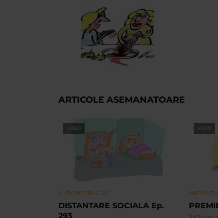
ARTICOLE ASEMANATOARE
VIDEO
VIDEO
ANDONEVRALGIC
ANDONEV
DISTANTARE SOCIALA Ep.
PREMIE
293
2.936 vizua