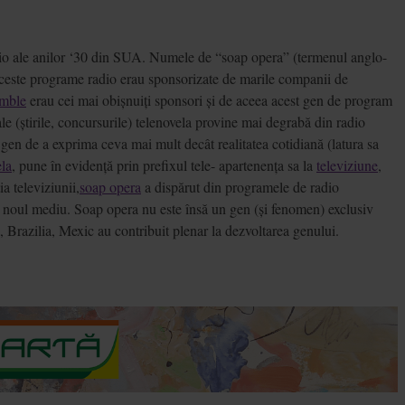
radio ale anilor ‘30 din SUA. Numele de “soap opera” (termenul anglo-
 aceste programe radio erau sponsorizate de marile companii de
amble
erau cei mai obișnuiți sponsori și de aceea acest gen de program
le (știrile, concursurile) telenovela provine mai degrabă din radio
 gen de a exprima ceva mai mult decât realitatea cotidiană (latura sa
ela
, pune în evidență prin prefixul tele- apartenența sa la
televiziune
,
ia televiziunii,
soap opera
a dispărut din programele de radio
în noul mediu. Soap opera nu este însă un gen (și fenomen) exclusiv
, Brazilia, Mexic au contribuit plenar la dezvoltarea genului.