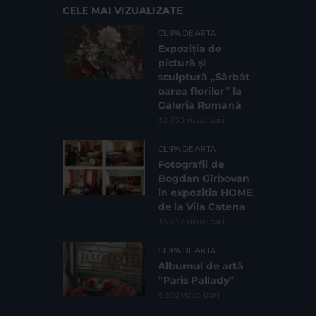
CELE MAI VIZUALIZATE
CLIPA DE ARTA
Expoziția de
pictură și
sculptură „Sărbăt
oarea florilor” la
Galeria Romană
62.735 vizualizari
CLIPA DE ARTA
Fotografii de
Bogdan Gîrbovan
în expoziția HOME
de la Vila Catena
16.217 vizualizari
CLIPA DE ARTA
Albumul de artă
“Paris Pallady”
6.602 vizualizari