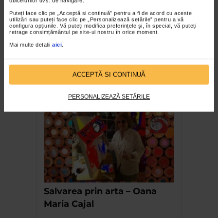
obiceiurilor dvs. de navigare.
Puteți face clic pe „Acceptă si continuă” pentru a fi de acord cu aceste
utilizări sau puteți face clic pe „Personalizează setările” pentru a vă
configura opțiunile. Vă puteți modifica preferințele și, în special, vă puteți
retrage consimțământul pe site-ul nostru în orice moment.
Mai multe detalii
aici
.
ACCEPTĂ SI CONTINUĂ
Florin Mihai – expozitia
Apocalipsa
PERSONALIZEAZĂ SETĂRILE
Salvarea prin arta – Oana
Maria Cajal