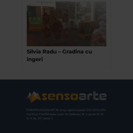
Silvia Radu – Gradina cu
ingeri
FUNDATIA FILDAS ART
Nr inreg registrul special: 4 PJ/ 29.01.2013
Cod fiscal: 9164384
Sediu social: Str. Delfinului, Nr. 6, parter Bl. 42,
Sc. 4, Ap. 197, Sector 2