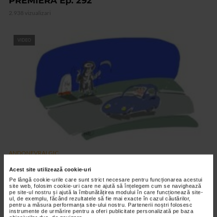
PREMIERA Ep. 292
2.938 vizualizari
VIDEO
ANDONEVRALGIC
AUTOSTOP Ep. 291
Acest site utilizează cookie-uri
2.882 vizualizari
Pe lângă cookie-urile care sunt strict necesare pentru funcționarea acestui
site web, folosim cookie-uri care ne ajută să înțelegem cum se navighează
pe site-ul nostru și ajută la îmbunătățirea modului în care funcționează site-
ul, de exemplu, făcând rezultatele să fie mai exacte în cazul căutărilor,
RECOMANDĂRI
pentru a măsura performanța site-ului nostru. Partenerii noștri folosesc
instrumente de urmărire pentru a oferi publicitate personalizată pe baza