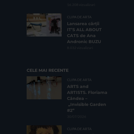
16.208 vizualizari
CLIPA DE ARTA
Lansarea cărții
IT’S ALL ABOUT
CATS de Ana
Andronic BUZU
8.032 vizualizari
CELE MAI RECENTE
CLIPA DE ARTA
ARTS and
ARTISTS. Floriama
Cândea –
„Invisible Garden
#2”
30/07/2026
CLIPA DE ARTA