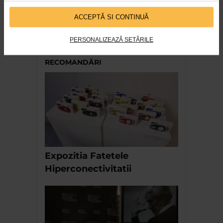
ANDONEVRALGIC
ACCEPTĂ SI CONTINUĂ
AUTOSTOP Ep. 291
2.876 vizualizari
PERSONALIZEAZĂ SETĂRILE
RECOMANDĂRI
Expozitia Fatetele
Hiperconectivitatii