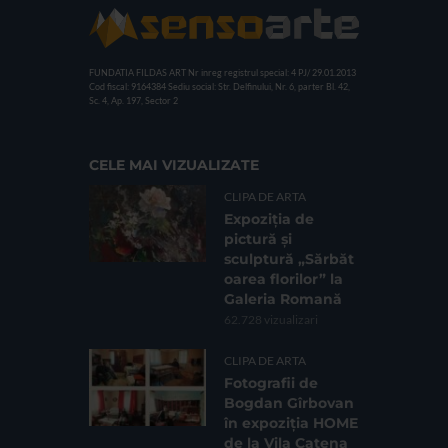
FUNDATIA FILDAS ART
Nr inreg registrul special: 4 PJ/ 29.01.2013
Cod fiscal: 9164384
Sediu social: Str. Delfinului, Nr. 6, parter Bl. 42,
Sc. 4, Ap. 197, Sector 2
CELE MAI VIZUALIZATE
CLIPA DE ARTA
Expoziția de
pictură și
sculptură „Sărbăt
oarea florilor” la
Galeria Romană
62.728 vizualizari
CLIPA DE ARTA
Fotografii de
Bogdan Gîrbovan
în expoziția HOME
de la Vila Catena