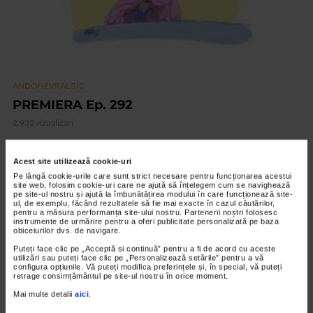
ANDONEVRALGIC
PREMIERA Ep. 292
2.932 vizualizari
Acest site utilizează cookie-uri
VIDEO
Pe lângă cookie-urile care sunt strict necesare pentru funcționarea acestui
site web, folosim cookie-uri care ne ajută să înțelegem cum se navighează
pe site-ul nostru și ajută la îmbunătățirea modului în care funcționează site-
ul, de exemplu, făcând rezultatele să fie mai exacte în cazul căutărilor,
pentru a măsura performanța site-ului nostru. Partenerii noștri folosesc
instrumente de urmărire pentru a oferi publicitate personalizată pe baza
obiceiurilor dvs. de navigare.
Puteți face clic pe „Acceptă si continuă” pentru a fi de acord cu aceste
utilizări sau puteți face clic pe „Personalizează setările” pentru a vă
configura opțiunile. Vă puteți modifica preferințele și, în special, vă puteți
retrage consimțământul pe site-ul nostru în orice moment.
Mai multe detalii
aici
.