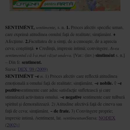
SENTIMÉNT,
1.
sentimente,
s. n.
Proces afectiv specific uman,
care exprimă atitudinea omului față de realitate; simțământ. ♦
2.
Afecțiune.
Facultatea de a simți, de a cunoaște, de a aprecia
ceva; conștiință. ♦ Credință, impresie intimă; convingere.
Avea
simtimént
sentimentul că l-a mai văzut undeva.
[Var.: (înv.)
s. n.]
sentiment.
– Din fr.
Sursa:
DEX '09 (2009)
SENTIMÉNT ~e
n.
1) Proces afectiv care reflectă atitudinea
~e nobile.
~e
emoțională a omului față de realitate; simțământ.
◊
pozitive
sentimente care aduc satisfacție sufletească și care
~e negative
stimulează activitatea omului.
sentimente care tulbură
spiritul și demoralizează. 2) Atitudine afectivă față de cineva sau
~ de frate.
față de ceva; simțământ.
3) Convingere proprie;
impresie intimă. /
sentiment,
lat.
sentimentum
Sursa:
NODEX
(2002)
|