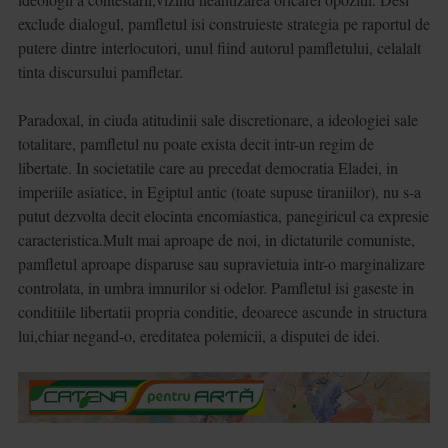
exclude dialogul, pamfletul isi construieste strategia pe raportul de
putere dintre interlocutori, unul fiind autorul pamfletului, celalalt
tinta discursului pamfletar.
Paradoxal, in ciuda atitudinii sale discretionare, a ideologiei sale
totalitare, pamfletul nu poate exista decit intr-un regim de
libertate. In societatile care au precedat democratia Eladei, in
imperiile asiatice, in Egiptul antic (toate supuse tiraniilor), nu s-a
putut dezvolta decit elocinta encomiastica, panegiricul ca expresie
caracteristica.Mult mai aproape de noi, in dictaturile comuniste,
pamfletul aproape disparuse sau supravietuia intr-o marginalizare
controlata, in umbra imnurilor si odelor. Pamfletul isi gaseste in
conditiile libertatii propria conditie, deoarece ascunde in structura
lui,chiar negand-o, ereditatea polemicii, a disputei de idei.