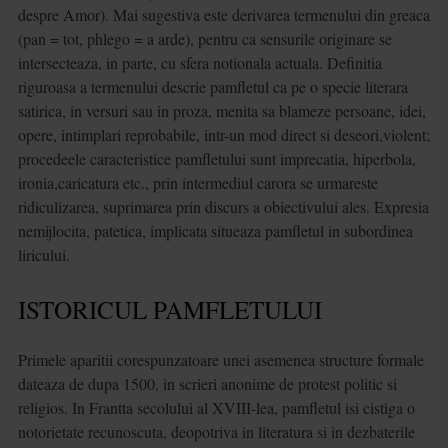
despre Amor). Mai sugestiva este derivarea termenului din greaca
(pan = tot, phlego = a arde), pentru ca sensurile originare se
intersecteaza, in parte, cu sfera notionala actuala. Definitia
riguroasa a termenului descrie pamfletul ca pe o specie literara
satirica, in versuri sau in proza, menita sa blameze persoane, idei,
opere, intimplari reprobabile, intr-un mod direct si deseori,violent;
procedeele caracteristice pamfletului sunt imprecatia, hiperbola,
ironia,caricatura etc., prin intermediul carora se urmareste
ridiculizarea, suprimarea prin discurs a obiectivului ales. Expresia
nemijlocita, patetica, implicata situeaza pamfletul in subordinea
liricului.
ISTORICUL PAMFLETULUI
Primele aparitii corespunzatoare unei asemenea structure formale
dateaza de dupa 1500, in scrieri anonime de protest politic si
religios. In Frantta secolului al XVIII-lea, pamfletul isi cistiga o
notorietate recunoscuta, deopotriva in literatura si in dezbaterile