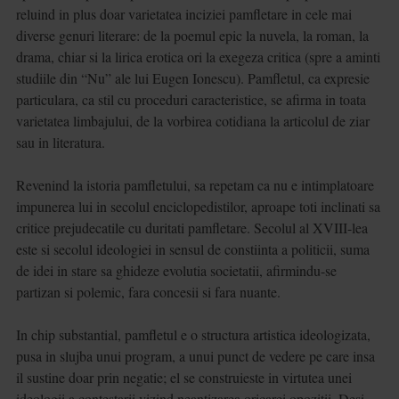
reluind in plus doar varietatea inciziei pamfletare in cele mai
diverse genuri literare: de la poemul epic la nuvela, la roman, la
drama, chiar si la lirica erotica ori la exegeza critica (spre a aminti
studiile din “Nu” ale lui Eugen Ionescu). Pamfletul, ca expresie
particulara, ca stil cu proceduri caracteristice, se afirma in toata
varietatea limbajului, de la vorbirea cotidiana la articolul de ziar
sau in literatura.
Revenind la istoria pamfletului, sa repetam ca nu e intimplatoare
impunerea lui in secolul enciclopedistilor, aproape toti inclinati sa
critice prejudecatile cu duritati pamfletare. Secolul al XVIII-lea
este si secolul ideologiei in sensul de constiinta a politicii, suma
de idei in stare sa ghideze evolutia societatii, afirmindu-se
partizan si polemic, fara concesii si fara nuante.
In chip substantial, pamfletul e o structura artistica ideologizata,
pusa in slujba unui program, a unui punct de vedere pe care insa
il sustine doar prin negatie; el se construieste in virtutea unei
ideologii a contestarii,vizind neantizarea oricarei opozitii. Desi