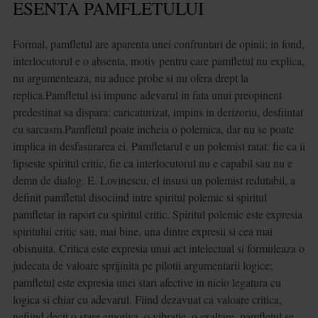
ESENTA PAMFLETULUI
Formal, pamfletul are aparenta unei confruntari de opinii; in fond,
interlocutorul e o absenta, motiv pentru care pamfletul nu explica,
nu argumenteaza, nu aduce probe si nu ofera drept la
replica.Pamfletul isi impune adevarul in fata unui preopinent
predestinat sa dispara: caricaturizat, impins in derizoriu, desfiintat
cu sarcasm.Pamfletul poate incheia o polemica, dar nu se poate
implica in desfasurarea ei. Pamfletarul e un polemist ratat: fie ca ii
lipseste spiritul critic, fie ca interlocutorul nu e capabil sau nu e
demn de dialog. E. Lovinescu, el insusi un polemist redutabil, a
definit pamfletul disociind intre spiritul polemic si spiritul
pamfletar in raport cu spiritul critic. Spiritul polemic este expresia
spiritului critic sau, mai bine, una dintre expresii si cea mai
obisnuita. Critica este expresia unui act intelectual si formuleaza o
judecata de valoare sprijinita pe pilotii argumentarii logice;
pamfletul este expresia unei stari afective in nicio legatura cu
logica si chiar cu adevarul. Fiind dezavuat ca valoare critica,
nefiind decit o stare emotiva, o vibratie, o exaltare, pamfletul se