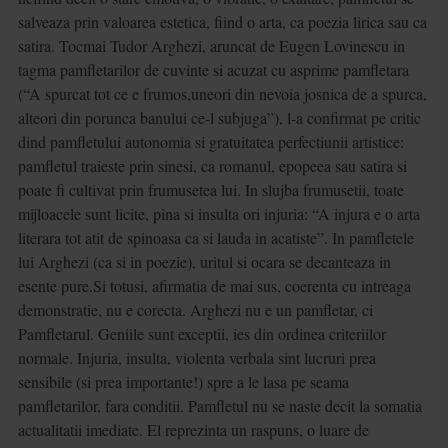
salveaza prin valoarea estetica, fiind o arta, ca poezia lirica sau ca
satira. Tocmai Tudor Arghezi, aruncat de Eugen Lovinescu in
tagma pamfletarilor de cuvinte si acuzat cu asprime pamfletara
(“A spurcat tot ce e frumos,uneori din nevoia josnica de a spurca,
alteori din porunca banului ce-l subjuga”), l-a confirmat pe critic
dind pamfletului autonomia si gratuitatea perfectiunii artistice:
pamfletul traieste prin sinesi, ca romanul, epopeea sau satira si
poate fi cultivat prin frumusetea lui. In slujba frumusetii, toate
mijloacele sunt licite, pina si insulta ori injuria: “A injura e o arta
literara tot atit de spinoasa ca si lauda in acatiste”. In pamfletele
lui Arghezi (ca si in poezie), uritul si ocara se decanteaza in
esente pure.Si totusi, afirmatia de mai sus, coerenta cu intreaga
demonstratie, nu e corecta. Arghezi nu e un pamfletar, ci
Pamfletarul. Geniile sunt exceptii, ies din ordinea criteriilor
normale. Injuria, insulta, violenta verbala sint lucruri prea
sensibile (si prea importante!) spre a le lasa pe seama
pamfletarilor, fara conditii. Pamfletul nu se naste decit la somatia
actualitatii imediate. El reprezinta un raspuns, o luare de