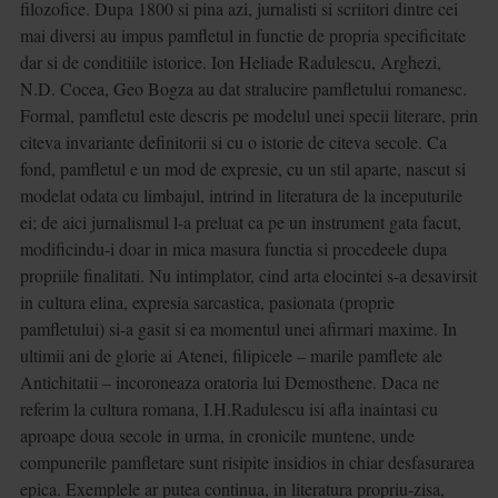
filozofice. Dupa 1800 si pina azi, jurnalisti si scriitori dintre cei
mai diversi au impus pamfletul in functie de propria specificitate
dar si de conditiile istorice. Ion Heliade Radulescu, Arghezi,
N.D. Cocea, Geo Bogza au dat stralucire pamfletului romanesc.
Formal, pamfletul este descris pe modelul unei specii literare, prin
citeva invariante definitorii si cu o istorie de citeva secole. Ca
fond, pamfletul e un mod de expresie, cu un stil aparte, nascut si
modelat odata cu limbajul, intrind in literatura de la inceputurile
ei; de aici jurnalismul l-a preluat ca pe un instrument gata facut,
modificindu-i doar in mica masura functia si procedeele dupa
propriile finalitati. Nu intimplator, cind arta elocintei s-a desavirsit
in cultura elina, expresia sarcastica, pasionata (proprie
pamfletului) si-a gasit si ea momentul unei afirmari maxime. In
ultimii ani de glorie ai Atenei, filipicele – marile pamflete ale
Antichitatii – incoroneaza oratoria lui Demosthene. Daca ne
referim la cultura romana, I.H.Radulescu isi afla inaintasi cu
aproape doua secole in urma, in cronicile muntene, unde
compunerile pamfletare sunt risipite insidios in chiar desfasurarea
epica. Exemplele ar putea continua, in literatura propriu-zisa,