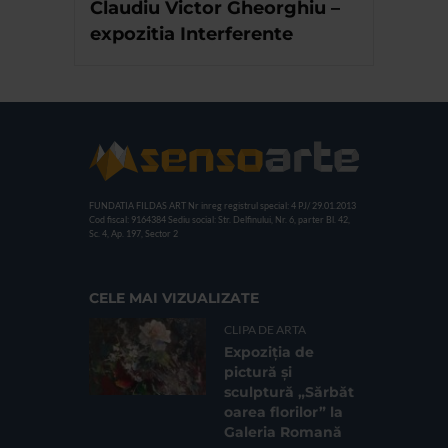
Claudiu Victor Gheorghiu –
expozitia Interferente
FUNDATIA FILDAS ART
Nr inreg registrul special: 4 PJ/ 29.01.2013
Cod fiscal: 9164384
Sediu social: Str. Delfinului, Nr. 6, parter Bl. 42,
Sc. 4, Ap. 197, Sector 2
CELE MAI VIZUALIZATE
CLIPA DE ARTA
Expoziția de
pictură și
sculptură „Sărbăt
oarea florilor” la
Galeria Romană