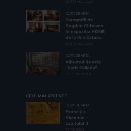
62.733 vizualizari
CLIPA DE ARTA
Fotografii de
Bogdan Gîrbovan
în expoziția HOME
de la Vila Catena
16.216 vizualizari
CLIPA DE ARTA
Albumul de artă
“Paris Pallady”
6.600 vizualizari
CELE MAI RECENTE
CLIPA DE ARTA
Expoziția
Alchimie –
capitolul II
07/08/2026