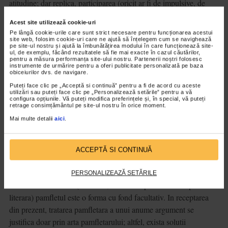
atitudine; dar replica, participarea (oricit ar fi de impulsive, de
temperamentale) nu pot fi dispensate de o responsabilitate civica.
Acest site utilizează cookie-uri
In numele ei, toate mijloacele sunt legale. In pamflet, cuvintele
Pe lângă cookie-urile care sunt strict necesare pentru funcționarea acestui
pot exploda si rani, pot improsca in jur otrava; dar isi innobileaza
site web, folosim cookie-uri care ne ajută să înțelegem cum se navighează
pe site-ul nostru și ajută la îmbunătățirea modului în care funcționează site-
violenta printr-o edificare in ordine morala. Pamfletul isi justifica,
ul, de exemplu, făcând rezultatele să fie mai exacte în cazul căutărilor,
pentru a măsura performanța site-ului nostru. Partenerii noștri folosesc
astfel, existenta in prezent. Daca autorul este si un artist autentic,
instrumente de urmărire pentru a oferi publicitate personalizată pe baza
obiceiurilor dvs. de navigare.
pamfletul isi amaneteaza existenta in posteritate. Pamfletul, scria
Puteți face clic pe „Acceptă si continuă” pentru a fi de acord cu aceste
tot Arghezi, este un gen literar, jumatate actual si jumatate etern.
utilizări sau puteți face clic pe „Personalizează setările” pentru a vă
Incape in el actualitatea, atit cit Margareta incape in Faust. Idealul
configura opțiunile. Vă puteți modifica preferințele și, în special, vă puteți
retrage consimțământul pe site-ul nostru în orice moment.
moral si idealul artistic sunt complementare in destinul sau.
Mai multe detalii
aici
.
STRUCTURA ARTISTICA A
ACCEPTĂ SI CONTINUĂ
PAMFLETULUI
PERSONALIZEAZĂ SETĂRILE
Ca structura artistica (mai mult, dar si mai putin decit o specie
literara) pamfletul este o forma cu fond facultativ. In receptarea
din prezent, tratarea pamfletara a unui anume argument se
justifica doar prin arta pamfletarului; altfel, exista solutii