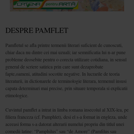
DESPRE PAMFLET
Pamfletul se afla printre termenii literari suficient de cunoscuti,
chiar daca nu dintre cei mai uzuali; iar semnificatia lui n-ar pune
probleme deosebite pentru o corecta utilizare cotidiana, in sensul
general de scriere satirica prin care sunt dezaprobate
fapte,oameni, atitudini socotite negative. In lucrarile de teoria
literaturii, in dictionarele de terminologie literara, termenul insusi
capata determinari mai precise, prin situare temporala si explicatii
etimologice.
Cuvintul pamflet a intrat in limba romana insecolul al XIX-lea, pe
filiera franceza (cf. Pamphlet), desi el s-a format in engleza, unde
aceeasi forma s-a datorat alterarii numelui propriu din titlul unei
comedii latine: “Pamphilus” sau “de Amore” (Pamfilus sau