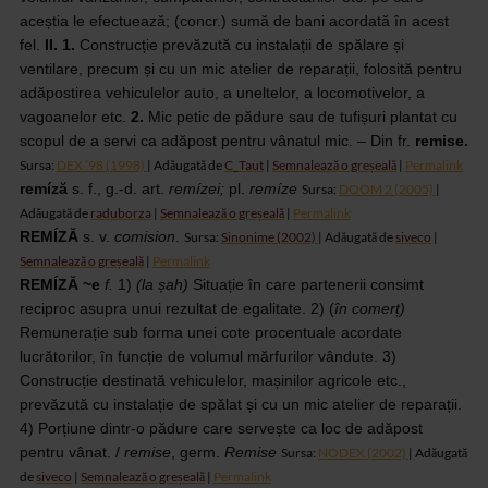
aceștia le efectuează; (concr.) sumă de bani
acordată în acest
fel.
II.
1.
Construcție prevăzută cu instalații de spălare și
ventilare,
precum și cu un mic atelier de reparații, folosită pentru
adăpostirea
vehiculelor auto, a uneltelor, a locomotivelor, a
vagoanelor etc.
2.
Mic
petic de pădure sau de tufișuri plantat cu
scopul de a servi ca adăpost pentru
vânatul mic. – Din
fr.
remise.
Sursa:
DEX ’98 (1998)
| Adăugată de
C_Taut
|
Semnalează o greșeală
|
Permalink
remíză
s.
f.,
g.-d.
art.
remízei;
pl.
remíze
Sursa:
DOOM 2 (2005)
|
Adăugată de
raduborza
|
Semnalează o greșeală
|
Permalink
REMÍZĂ
s.
v.
comision
.
Sursa:
Sinonime (2002)
| Adăugată de
siveco
|
Semnalează o greșeală
|
Permalink
REMÍZĂ ~e
f.
1)
(la
șah)
Situație în care partenerii consimt
reciproc asupra unui rezultat
de egalitate. 2) (
în comerț)
Remunerație sub forma unei cote procentuale acordate
lucrătorilor,
în funcție de volumul mărfurilor vândute. 3)
Construcție destinată vehiculelor,
mașinilor agricole etc.,
prevăzută cu instalație de spălat și cu un mic atelier
de reparații.
4) Porțiune dintr-o pădure care servește ca loc de adăpost
pentru
vânat. /
remise
, germ.
Remise
Sursa:
NODEX (2002)
| Adăugată
de
siveco
|
Semnalează o greșeală
|
Permalink