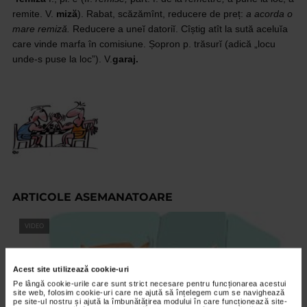
remite. V.
miză
). Rabat, scăzămînt, reducere de preț:
a acorda o
mare remiză.
Reducere a uneĭ datoriĭ. Cîștig atît la sută aceluĭa
care vinde
marfa în comisiune. Șopron p. trăsurĭ (adică „locu
unde-s puse la loc”). V.
garaj.
ARTICOLE ASEMANATOARE
VIDEO
Acest site utilizează cookie-uri
Pe lângă cookie-urile care sunt strict necesare pentru funcționarea acestui
site web, folosim cookie-uri care ne ajută să înțelegem cum se navighează
pe site-ul nostru și ajută la îmbunătățirea modului în care funcționează site-