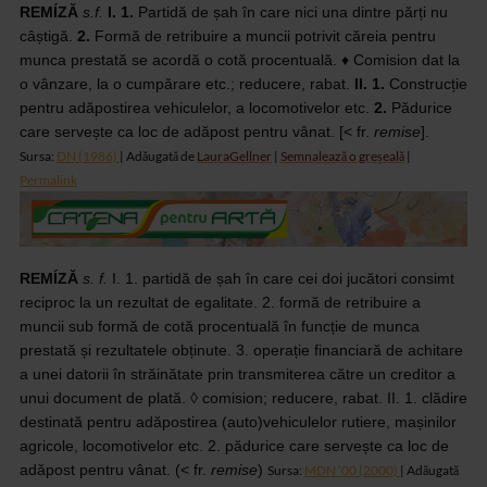
REMÍZĂ
s.f.
I. 1.
Partidă
de șah în care nici una dintre părți nu
câștigă.
2.
Formă
de retribuire a muncii potrivit căreia pentru
munca prestată se acordă o cotă
procentuală.
♦
Comision dat la
o v
â
nzare, la o cump
ă
rare
etc.; reducere, rabat.
II.
1.
Construcție
pentru adăpostirea vehiculelor, a locomotivelor etc.
2.
Pădurice
care servește ca loc de adăpost pentru vânat. [< fr.
remise
].
Sursa:
DN (1986)
| Adăugată de
LauraGellner
|
Semnalează o greșeală
|
Permalink
REMÍZĂ
s.
f.
I. 1. partidă de șah în care cei doi jucători consimt
reciproc la
un rezultat de egalitate. 2. formă de retribuire a
muncii sub formă de cotă
procentuală în funcție de munca
prestată și rezultatele obținute. 3. operație
financiară de achitare
a unei datorii în străinătate prin transmiterea către un
creditor a
unui document de plată. ◊ comision; reducere, rabat. II. 1. clădire
destinată pentru adăpostirea (auto)vehiculelor rutiere, mașinilor
agricole,
locomotivelor etc. 2. pădurice care servește ca loc de
adăpost pentru vânat.
(< fr.
remise
)
Sursa:
MDN ’00 (2000)
| Adăugată