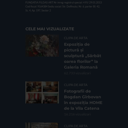
FUNDATIA FILDAS ART
Nr inreg registrul special: 4 PJ/ 29.01.2013
Cod fiscal: 9164384
Sediu social: Str. Delfinului, Nr. 6, parter Bl. 42,
Sc. 4, Ap. 197, Sector 2
CELE MAI VIZUALIZATE
CLIPA DE ARTA
Expoziția de
pictură și
sculptură „Sărbăt
oarea florilor” la
Galeria Romană
62.733 vizualizari
CLIPA DE ARTA
Fotografii de
Bogdan Gîrbovan
în expoziția HOME
de la Vila Catena
16.216 vizualizari
CLIPA DE ARTA