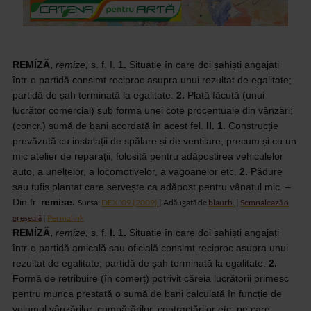
REMÍZĂ,
remize,
s. f.
I.
1.
Situație în care doi șahiști angajați
într-o partidă consimt reciproc asupra unui rezultat de egalitate;
partidă de șah terminată la egalitate.
2.
Plată făcută (unui
lucrător comercial) sub forma unei cote procentuale din vânzări;
(concr.) sumă de bani acordată în acest fel.
II. 1.
Construcție
prevăzută cu instalații de spălare și de ventilare, precum și cu un
mic atelier de reparații, folosită pentru adăpostirea vehiculelor
auto, a uneltelor, a locomotivelor, a vagoanelor etc.
2.
Pădure
sau tufiș plantat care servește ca adăpost pentru vânatul mic. –
Din
fr.
remise.
Sursa:
DEX '09 (2009)
| Adăugată de
blaurb.
|
Semnalează o
greșeală
|
Permalink
REMÍZĂ,
remize,
s. f.
I.
1.
Situație în care doi șahiști angajați
într-o partidă amicală sau oficială
consimt reciproc asupra unui
rezultat de egalitate; partidă de șah terminată la
egalitate.
2.
Formă
de retribuire (în comerț) potrivit căreia lucrătorii primesc
pentru munca
prestată o sumă de bani calculată în funcție de
volumul vânzărilor, cumpărărilor,
contractărilor etc. pe care