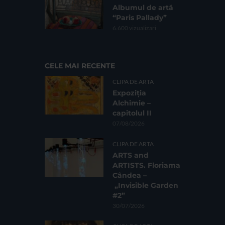
Albumul de artă
“Paris Pallady”
6.600 vizualizari
CELE MAI RECENTE
CLIPA DE ARTA
Expoziția
Alchimie –
capitolul II
07/08/2026
CLIPA DE ARTA
ARTS and
ARTISTS. Floriama
Cândea –
„Invisible Garden
#2”
30/07/2026