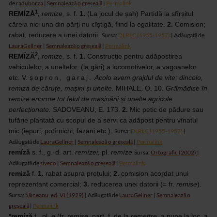
de
raduborza
|
Semnalează o greșeală
|
Permalink
1
REMÍZĂ
,
remize,
s.
f.
1.
(La
jocul de șah) Partidă la sfîrșitul
căreia nici una din părți nu cîștigă, fiind
la egalitate.
2.
Comision;
rabat, reducere a unei datorii.
Sursa:
DLRLC (1955-1957)
| Adăugată de
LauraGellner
|
Semnalează o greșeală
|
Permalink
2
REMÍZĂ
,
remize,
s.
f.
1.
Construcție
pentru adăpostirea
vehiculelor, a uneltelor, (la gări) a locomotivelor, a
vagoanelor
etc.
V.
șopron, garaj.
Acolo avem grajdul de vite; dincolo,
remiza de căruțe, mașini și
unelte.
MIHALE, O. 10.
Grămădise
în
remize enorme tot felul de mașinării și unelte agricole
perfecționate.
SADOVEANU, E. 173.
2.
Mic petic de pădure sau
tufărie plantată cu scopul de a servi ca
adăpost pentru vînatul
mic (iepuri, potîrnichi, fazani etc.).
Sursa:
DLRLC (1955-1957)
|
Adăugată de
LauraGellner
|
Semnalează o greșeală
|
Permalink
remíză
s.
f., g.-d. art.
remízei;
pl.
remíze
Sursa:
Ortografic (2002)
|
Adăugată de
siveco
|
Semnalează o greșeală
|
Permalink
remiză
f.
1.
rabat
asupra prețului;
2.
comision acordat unui
reprezentant comercial;
3.
reducerea
unei datorii (= fr.
remise
).
Sursa:
Șăineanu, ed. VI
(1929)
| Adăugată de
LauraGellner
|
Semnalează o
greșeală
|
Permalink
*remíză
f.,
pl.
e
(fr.
remise,
part.
f. de la
remettre,
a
pune la loc, a