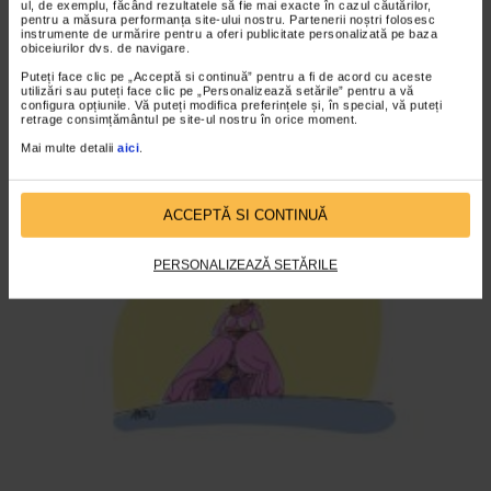
ul, de exemplu, făcând rezultatele să fie mai exacte în cazul căutărilor,
pentru a măsura performanța site-ului nostru. Partenerii noștri folosesc
instrumente de urmărire pentru a oferi publicitate personalizată pe baza
obiceiurilor dvs. de navigare.
Puteți face clic pe „Acceptă si continuă” pentru a fi de acord cu aceste
utilizări sau puteți face clic pe „Personalizează setările” pentru a vă
configura opțiunile. Vă puteți modifica preferințele și, în special, vă puteți
retrage consimțământul pe site-ul nostru în orice moment.
ANDONEVRALGIC
Mai multe detalii
aici
.
DISTANTARE SOCIALA Ep. 293
2.947 vizualizari
ACCEPTĂ SI CONTINUĂ
VIDEO
PERSONALIZEAZĂ SETĂRILE