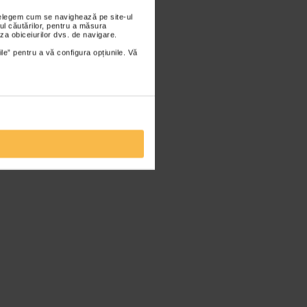
nțelegem cum se navighează pe site-ul
ul căutărilor, pentru a măsura
za obiceiurilor dvs. de navigare.
ile” pentru a vă configura opțiunile. Vă