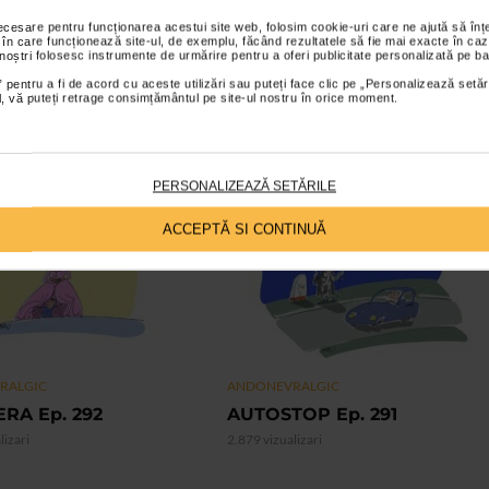
necesare pentru funcționarea acestui site web, folosim cookie-uri care ne ajută să î
 în care funcționează site-ul, de exemplu, făcând rezultatele să fie mai exacte în caz
 noștri folosesc instrumente de urmărire pentru a oferi publicitate personalizată pe ba
 pentru a fi de acord cu aceste utilizări sau puteți face clic pe „Personalizează setăr
ial, vă puteți retrage consimțământul pe site-ul nostru în orice moment.
PERSONALIZEAZĂ SETĂRILE
ACCEPTĂ SI CONTINUĂ
VIDEO
RALGIC
ANDONEVRALGIC
RA Ep. 292
AUTOSTOP Ep. 291
lizari
2.879 vizualizari