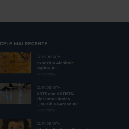
CELE MAI RECENTE
CLIPA DE ARTA
Expoziția Alchimie –
capitolul II
07/08/2026
CLIPA DE ARTA
ARTS and ARTISTS.
Floriama Cândea –
„Invisible Garden #2”
30/07/2026
CLIPA DE ARTA