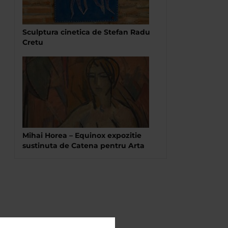
Sculptura cinetica de Stefan Radu
Cretu
Mihai Horea – Equinox expozitie
sustinuta de Catena pentru Arta