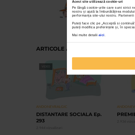
Acest site utilizează cookie-uri
Pe lângă cookie-urile care sunt strict 
nostru și ajută la îmbunătățirea modului
performanța site-ului nostru. Partenerii
Puteți face clic pe „Acceptă si continuă”
puteți modifica preferințele și, în spec
Mai multe detalii
aici
.
ARTICOLE ASEMANATOARE
VIDEO
VIDEO
ANDONEVRALGIC
ANDONEV
DISTANTARE SOCIALA Ep.
PREMIE
293
2.936 vizua
2.944 vizualizari