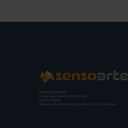
FUNDATIA FILDAS ART
Nr inreg registrul special: 4 PJ/ 29.01.2013
Cod fiscal: 9164384
Sediu social: Str. Delfinului, Nr. 6, parter Bl. 42, Sc. 4, Ap. 197, Sector 2