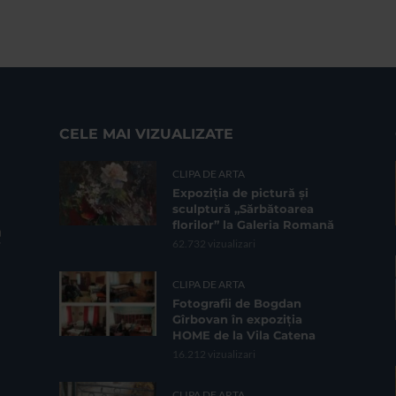
CELE MAI VIZUALIZATE
CLIPA DE ARTA
Expoziția de pictură și
sculptură „Sărbătoarea
florilor” la Galeria Romană
62.732 vizualizari
CLIPA DE ARTA
Fotografii de Bogdan
Gîrbovan în expoziția
HOME de la Vila Catena
16.212 vizualizari
CLIPA DE ARTA