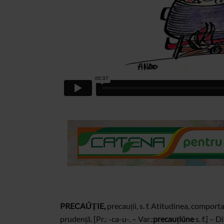
PRECAÚȚIE,
precauții,
s. f.
Atitudinea, comporta
prudență. [Pr.:
-ca-u-.
–
Var.:
precauțiúne
s. f.] – D