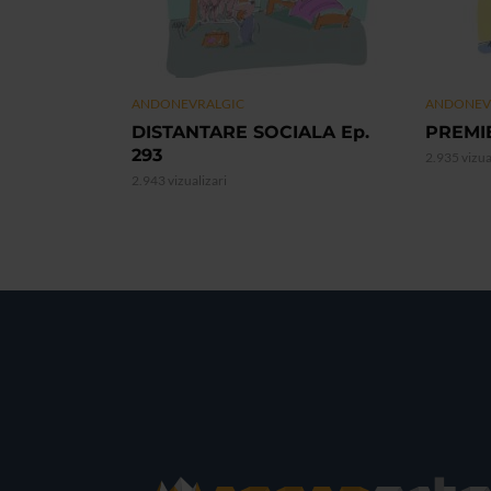
ANDONEVRALGIC
ANDONEV
DISTANTARE SOCIALA Ep.
PREMIE
293
2.935 vizua
2.943 vizualizari