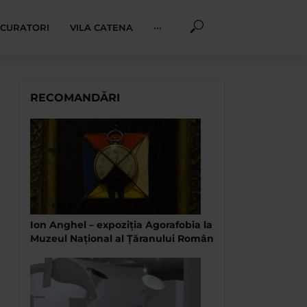
I CURATORI
VILA CATENA
···
RECOMANDĂRI
Ion Anghel – expoziția Agorafobia la
Muzeul Național al Țăranului Român