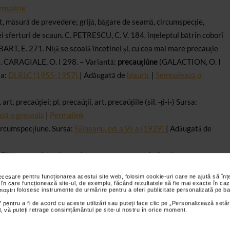
rmalink
t, măsură de prevedere; grijă, băgare de seamă, circum­specție,
ei
sferturi de scaun.
C.
PETRESCU, C.
V.
184.
înțeleptul bătrîn coborî
BART,
E. 271.
Niță se scoală încetinel și, cu cea mai mare
precauție
.
CARAGIALE,
O. I 298. – Variantă:
precauțiúne
(GALACTION,
O. I
a:
DLRLC
(1955-1957)
| Adăugată
de
blaurb.
|
Semnalează o
. art.
precaúției;
pl.
precaúții
, art.
precaúțiile
(sil.
-ți-i-
)
Sursa:
ză o greșeală
|
Permalink
ircumspecțiune.
Sursa:
Șăineanu,
ed. a VI-a (1929)
|
Adăugată de
Circumspecțiune, luare de măsurĭ ca să nu se întîmple ceva răŭ:
a
precauțiunile,
a
te uĭta saŭ a te gîndi la toate căutînd să evițĭ
necesare pentru funcționarea acestui site web, folosim cookie-uri care ne ajută să î
 în care funcționează site-ul, de exemplu, făcând rezultatele să fie mai exacte în caz
 noștri folosesc instrumente de urmărire pentru a oferi publicitate personalizată pe ba
 pentru a fi de acord cu aceste utilizări sau puteți face clic pe „Personalizează setăr
ial, vă puteți retrage consimțământul pe site-ul nostru în orice moment.