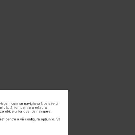
nțelegem cum se navighează pe site-ul
ul căutărilor, pentru a măsura
za obiceiurilor dvs. de navigare.
ile” pentru a vă configura opțiunile. Vă