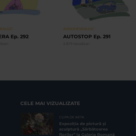
RALGIC
ANDONEVRALGIC
RA Ep. 292
AUTOSTOP Ep. 291
lizari
2.879 vizualizari
CELE MAI VIZUALIZATE
CLIPA DE ARTA
Expoziția de pictură și
sculptură „Sărbătoarea
florilor” la Galeria Romană