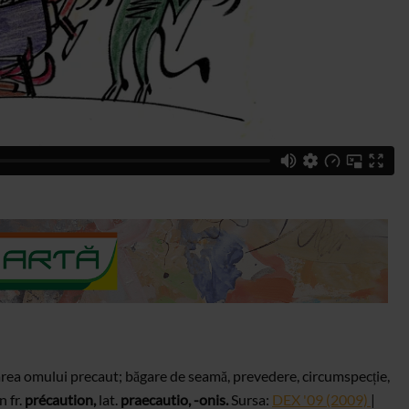
rea omului precaut; băgare de seamă, prevedere, circumspecție,
in
fr.
précaution,
lat.
praecautio, -onis.
Sursa:
DEX '09 (2009)
|