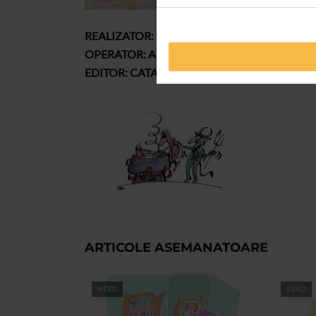
REALIZATOR: CORINA VOICU
OPERATOR: ANDREI LUPU
EDITOR: CATALIN MIRCEA
ARTICOLE ASEMANATOARE
VIDEO
VIDEO